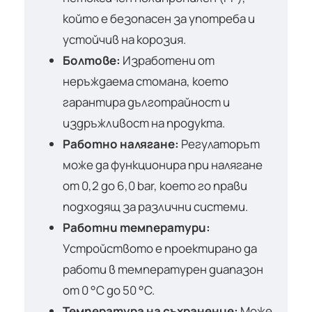
който е безопасен за употреба и
устойчив на корозия.
Болтове:
Изработени от
неръждаема стомана, което
гарантира дълготрайност и
издръжливост на продукта.
Работно налягане:
Регулаторът
може да функционира при налягане
от 0,2 до 6,0 bar, което го прави
подходящ за различни системи.
Работни температури:
Устройството е проектирано да
работи в температурен диапазон
от 0 °С до 50 °С.
Температура на съхранение:
Може