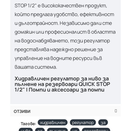
STOP 1/2" е висококачествен продукт,
който предлага удобство, ефективност
и дълготрайност. Независимо дали сте
домакин или професионалист в областта
на водоснабдяването, този регулатор
представлява надеждно решение за
управление на водните ресурси във
вашата система.
Хидравличен регулатор за ниво за
пълнене на резервоари QUICK STOP
1/2" | Помпи и аксесоари за помпи
ОТЗИВИ
хидравличен
регулатор
за
Тагове:
ниво
за
пълнене
на
резервоари