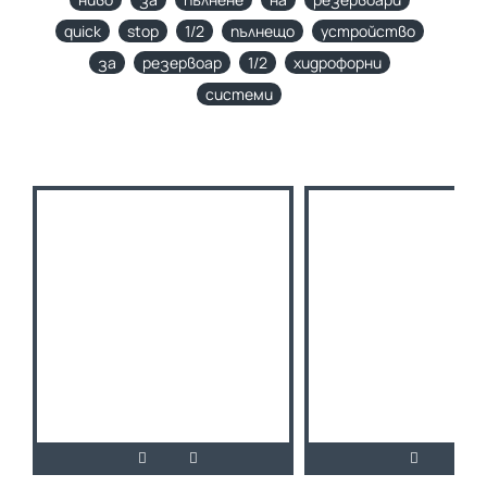
quick
stop
1/2
пълнещо
устройство
за
резервоар
1/2
хидрофорни
системи