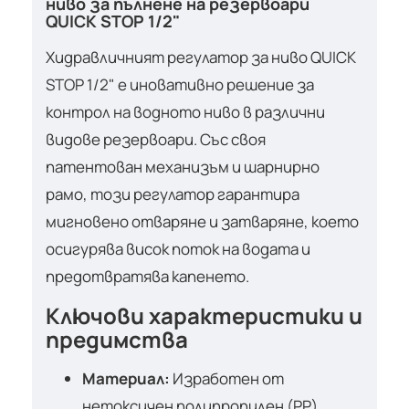
ниво за пълнене на резервоари
QUICK STOP 1/2"
Хидравличният регулатор за ниво QUICK
STOP 1/2" е иновативно решение за
контрол на водното ниво в различни
видове резервоари. Със своя
патентован механизъм и шарнирно
рамо, този регулатор гарантира
мигновено отваряне и затваряне, което
осигурява висок поток на водата и
предотвратява капенето.
Ключови характеристики и
предимства
Материал:
Изработен от
нетоксичен полипропилен (PP),