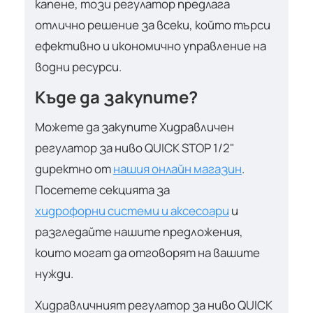
капене, този регулатор предлага
отлично решение за всеки, който търси
ефективно и икономично управление на
водни ресурси.
Къде да закупите?
Можете да закупите Хидравличен
регулатор за ниво QUICK STOP 1/2"
директно от
нашия онлайн магазин
.
Посетете секцията за
хидрофорни системи и аксесоари
и
разгледайте нашите предложения,
които могат да отговорят на вашите
нужди.
Хидравличният регулатор за ниво QUICK