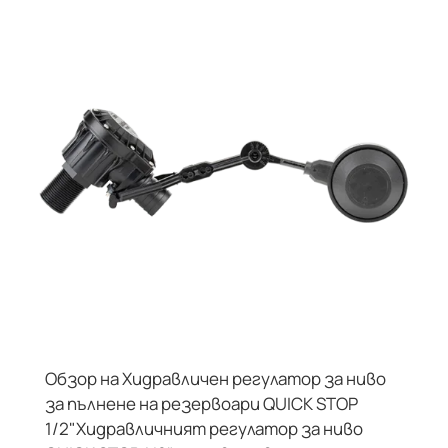
Обзор на Хидравличен регулатор за ниво
за пълнене на резервоари QUICK STOP
1/2"Хидравличният регулатор за ниво