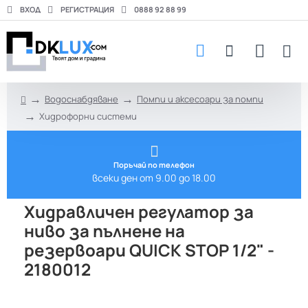
ВХОД
РЕГИСТРАЦИЯ
0888 92 88 99
Водоснабдяване
Помпи и аксесоари за помпи
h
Хидрофорни системи
o
m
e
Поръчай по телефон
всеки ден от 9.00 до 18.00
Хидравличен регулатор за
ниво за пълнене на
резервоари QUICK STOP 1/2" -
2180012