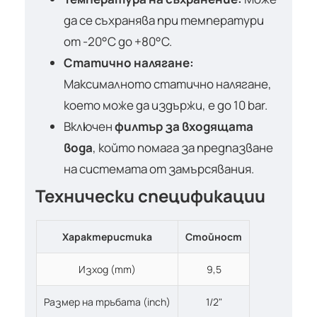
да се съхранява при температури
от -20°C до +80°C.
Статично налягане:
Максималното статично налягане,
което може да издържи, е до 10 bar.
Включен
филтър за входящата
вода
, който помага за предпазване
на системата от замърсявания.
Технически спецификации
Характеристика
Стойност
Изход (mm)
9,5
Размер на тръбата (inch)
1/2"