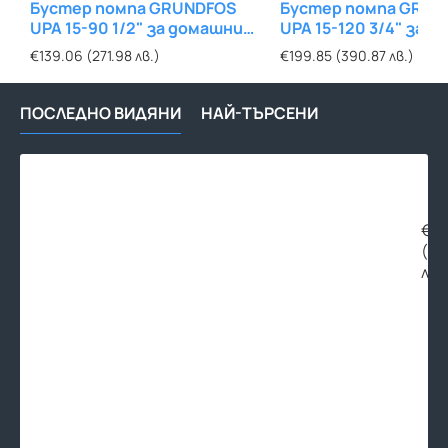
Бустер помпа GRUNDFOS
Бустер помпа GRUN
UPA 15-90 1/2" за домашни
UPA 15-120 3/4" за 
нужди
нужди
€139.06 (271.98 лв.)
€199.85 (390.87 лв.)
ПОСЛЕДНО ВИДЯНИ
НАЙ-ТЪРСЕНИ
Хид
рег
за
пъл
€15
на
(30
рез
лв.
QUI
STO
1/2"