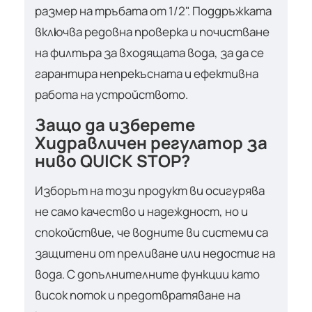
размер на тръбата от 1/2". Поддръжката
включва редовна проверка и почистване
на филтъра за входящата вода, за да се
гарантира непрекъсната и ефективна
работа на устройството.
Защо да изберете
Хидравличен регулатор за
ниво QUICK STOP?
Изборът на този продукт ви осигурява
не само качество и надеждност, но и
спокойствие, че водните ви системи са
защитени от преливане или недостиг на
вода. С допълнителните функции като
висок поток и предотвратяване на