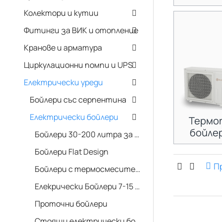
Колектори и кутии
Фитинги за ВИК и отопление
Кранове и арматура
Циркулационни помпи и UPS
Електрически уреди
Бойлери със серпентина
Електрически бойлери
Термо
бойле
Бойлери 30-200 литра за стена
Бойлери Flat Design
П
Бойлери с термосмесителна система
Елекрически Бойлери 7-15 литра за мивка
Проточни бойлери
Стоящи електрически бойлери 150-300 литра.