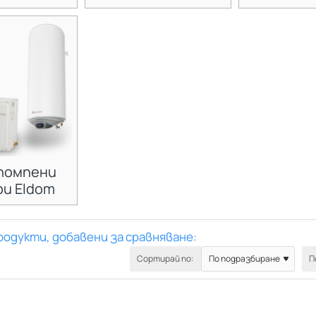
помпени
ри Eldom
родукти, добавени за сравняване:
Сортирай по:
П