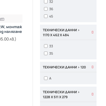
32
36
45
om
5kW, монтаж
ТЕХНИЧЕСКИ ДАННИ >
од налягане
1170 X 462 X 484
5.00 лв.)
33
35
ТЕХНИЧЕСКИ ДАННИ > 120
A
ТЕХНИЧЕСКИ ДАННИ >
1228 X 511 X 279