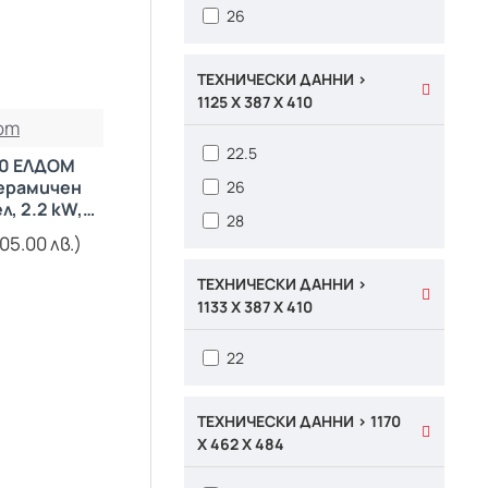
26
ТЕХНИЧЕСКИ ДАННИ >
1125 X 387 X 410
om
22.5
50 ЕЛДОМ
керамичен
26
, 2.2 kW,
28
н, малък
05.00 лв.)
етър
ТЕХНИЧЕСКИ ДАННИ >
1133 X 387 X 410
22
ТЕХНИЧЕСКИ ДАННИ > 1170
X 462 X 484