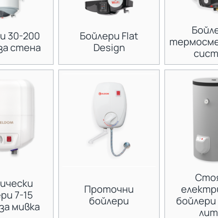
Бойле
и 30-200
Бойлери Flat
термосм
за стена
Design
сис
Сто
рически
Проточни
електр
ри 7-15
бойлери
бойлери 
за мивка
лит