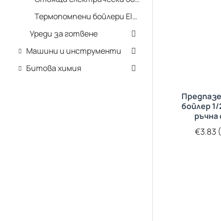
Термопомпени бойлери Eldom
Уреди за готвене
Машини и инструменти
Битова химия
Предпазе
бойлер 1/
ръчна
€3.83 (