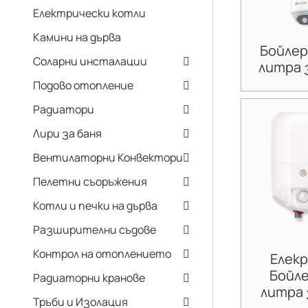
Електрически котли
Камини на дърва
Бойлер
Соларни инсталации
литра 
Подово отопление
Радиатори
Лири за баня
Вентилаторни Конвектори
Пелетни съоръжения
Котли и печки на дърва
Разширителни съдове
Контрол на отоплението
Елек
Бойле
Радиаторни кранове
литра 
Тръби и Изолация