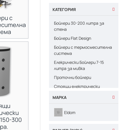
КАТЕГОРИЯ
ри с
Бойлери 30-200 литра за
есителна
стена
тема
Бойлери Flat Design
Бойлери с термосмесителна
система
Елекрически Бойлери 7-15
литра за мивка
Проточни бойлери
Стоящи електрически
бойлери 150-300 литра.
МАРКА
Термопомпени бойлери Eldom
ящи
ически
Eldom
150-300
ра.