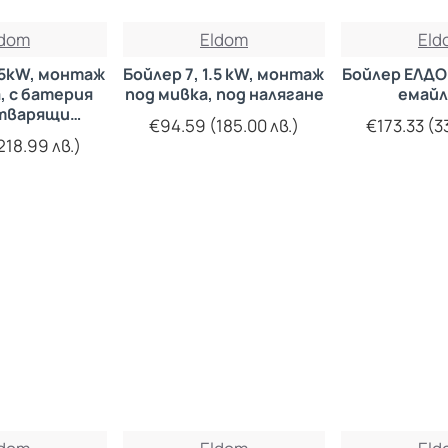
ldom
Eldom
Eld
1,5kW, монтаж
Бойлер 7, 1.5 kW, монтаж
Бойлер ЕЛДОМ
, с батерия
под мивка, под налягане
емайл
атварящи
€94.59 (185.00 лв.)
€173.33 (3
и механизми
218.99 лв.)