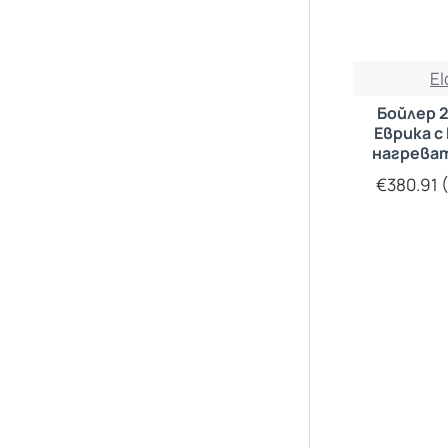
E
Бойлер 
Еврика с
нагреват
ема
€380.91 (