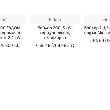
ldom
Eldom
Eld
200 ЕЛДОМ
Бойлер 200, 3 kW,
Бойлер 7, 1,
 керамичен
хоризонтален,
над мивка, п
ел, 2.2 kW,
емайлиран
€94.59 (18
йлиран
745.00 лв.)
€393.18 (768.99 лв.)