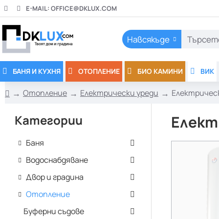
E-MAIL:
OFFICE@DKLUX.COM
Навсякъде
Търсете
тук..
БАНЯ И КУХНЯ
ОТОПЛЕНИЕ
БИО КАМИНИ
ВИК
Отопление
Електрически уреди
Електричес
h
o
Категории
Елект
m
e
Баня
Водоснабдяване
Двор и градина
Отопление
Буферни съдове