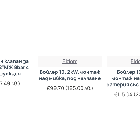
н клапан за
Eldom
Eld
2"МЖ 8bar с
Бойлер 10, 2kW,монтаж
Бойлер 10
 функция
над мивка, под налягане
монтаж над
7.49 лв.)
батерия със
€99.70 (195.00 лв.)
керамични 
€115.04 (2