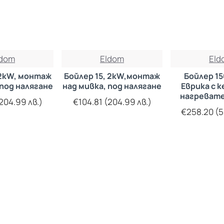
ldom
Eldom
Eld
 2kW, монтаж
Бойлер 15, 2kW,монтаж
Бойлер 1
 под налягане
над мивка, под налягане
Еврика с 
нагревател
204.99 лв.)
€104.81 (204.99 лв.)
емайлира
€258.20 (5
диам