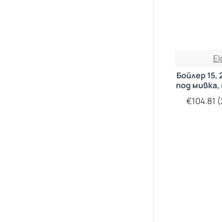
E
Бойлер 15,
под мивка,
€104.81 (