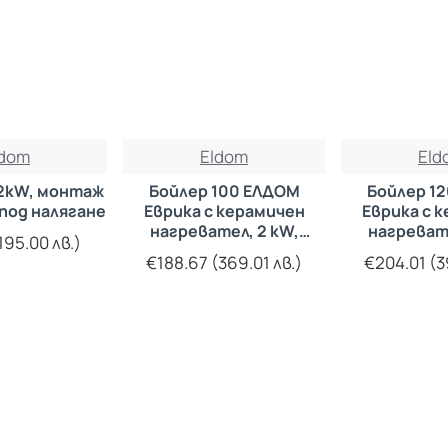
ldom
Eldom
Eld
 2kW, монтаж
Бойлер 100 ЕЛДОМ
Бойлер 1
 под налягане
Еврика с керамичен
Еврика с 
нагревател, 2 kW,
нагревате
195.00 лв.)
емайлиран
емайл
€188.67 (369.01 лв.)
€204.01 (3