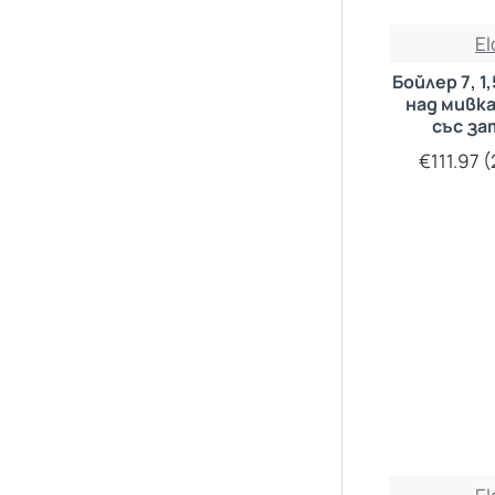
E
Бойлер 7, 
над мивка
със з
керамичн
€111.97 (