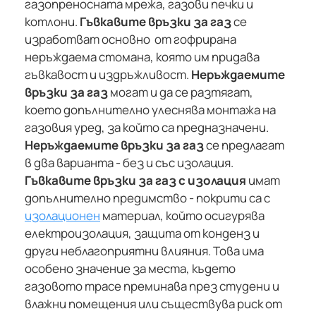
газопреносната мрежа, газови печки и
котлони.
Гъвкавите връзки за газ
се
изработват основно от гофрирана
неръждаема стомана, която им придава
гъвкавост и издръжливост.
Неръждаемите
връзки за газ
могат и да се разтягат,
което допълнително улеснява монтажа на
газовия уред, за който са предназначени.
Неръждаемите връзки за газ
се предлагат
в два варианта - без и със изолация.
Гъвкавите връзки за газ с изолация
имат
допълнително предимство - покрити са с
изолационен
материал, който осигурява
електроизолация, защита от конденз и
други неблагоприятни влияния. Това има
особено значение за места, където
газовото трасе преминава през студени и
влажни помещения или съществува риск от