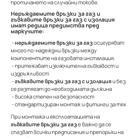
протичането на случайни токове.
Неръждаемите връзки за газ и
гъвкавите връзки за газ с изолация
имат редица предимства пред
маркучите:
-
неръждаемите връзки за газ
осигуряват
много по-надеждни връзки между
компонентите на газовата инсталация.
- притежават изключителна гъвкавост и
издръжливост
-
гъвкавите връзки за газ с изолация
и без
се разтягат до необходимата дължина
- висока степен на безопасност
- стандартизиран монтаж и фитинги за тях
При монтажа и експлоатацията на
гъвкавите връзки за газ
е важно да се
спазват всички предписания и препоръки на