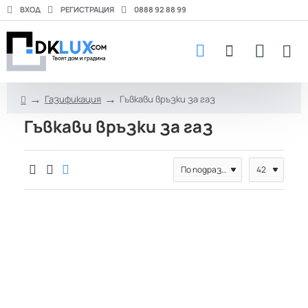
ВХОД
РЕГИСТРАЦИЯ
0888 92 88 99
Газификация
Гъвкави връзки за газ
h
Гъвкави връзки за газ
o
m
e