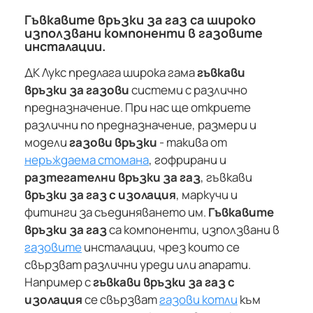
Гъвкавите връзки за газ са широко
използвани компоненти в газовите
инсталации.
ДК Лукс предлага широка гама
гъвкави
връзки за газови
системи с различно
предназначение. При нас ще откриете
различни по предназначение, размери и
модели
газови връзки
- такива от
неръждаема стомана
, гофрирани и
разтегателни връзки за газ
, гъвкави
връзки за газ с изолация
, маркучи и
фитинги за съединяването им.
Гъвкавите
връзки за газ
са компоненти, използвани в
газовите
инсталации, чрез които се
свързват различни уреди или апарати.
Например с
гъвкави връзки за газ с
изолация
се свързват
газови котли
към