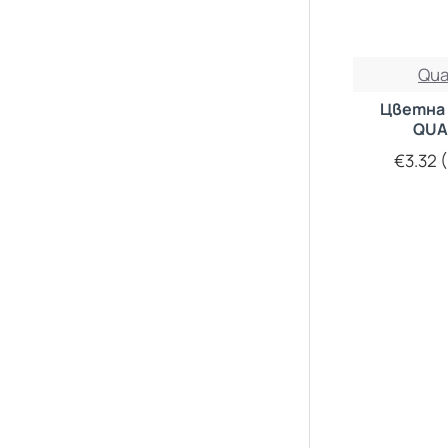
Qu
Цветна 
QU
€3.32 (