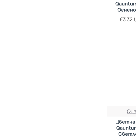
Qauntu
Огнено
€3.32 (
Qu
Цветна 
Qauntu
Светл