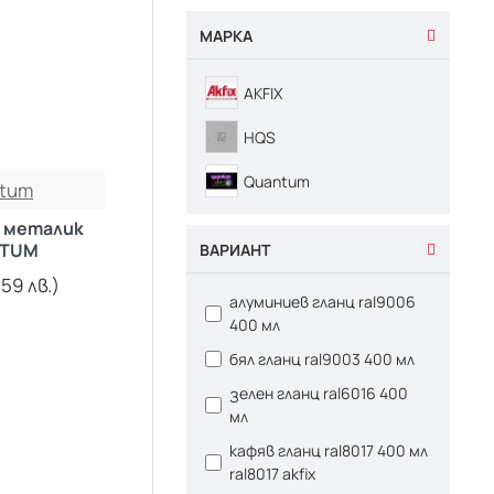
МАРКА
AKFIX
HQS
Quantum
tum
 металик
TUM
ВАРИАНТ
.59 лв.)
алуминиев гланц ral9006
400 мл
бял гланц ral9003 400 мл
зелен гланц ral6016 400
мл
кафяв гланц ral8017 400 мл
ral8017 akfix