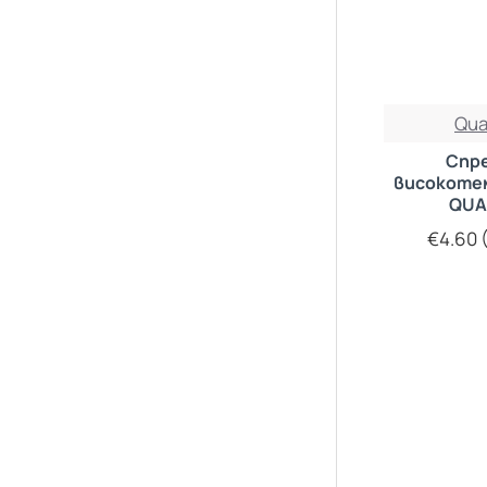
Qu
Спр
високоте
QU
€4.60 (