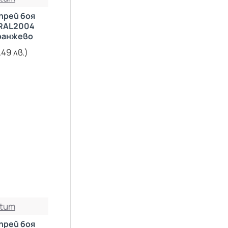
LIGHT GOLD (Златен)
прей боя
RAL2004
SILVER LIGHT (сребърен)
ранжево
METAL BLACK (черен)
.49 лв.)
METAL BLUE (син)
F10 зелен
METAL RED (червен)
F11 червен
F12 жълт
F13 оранжев
HI-TEMP черен
HI-TEMP кафяв
HI-TEMP червен
HI-TEMP бял
tum
HI-TEMP сив
прей боя