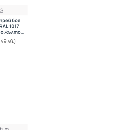
ral 7001 Сиво Сребърно
S
ral 7004 Сиво Сигнално
прей боя
ral 7005 Сива Мишка
RAL 1017
ral 7023 Сиво Бетон
о жълто
мл.
ral 7035 Сиво Светло
.49 лв.)
ral 8003 Кафяв Клей
ral 8014 Кафява Сепия
ral 8017 Кафяв Шоколад
ral 9001 Бял Крем
ral 9005 Черен Мат
ral 9005 Черен Гланц
ral 9010 Бяло Чисто
ral 9016 Бал Мат
ral 9016 Бял Гланц
tum
COPPER GOLD (Меден)