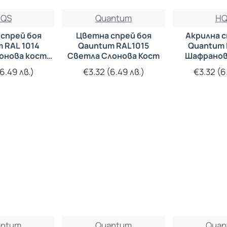
HQS
Quantum
HQ
 спрей боя
Цветна спрей боя
Акрилна с
 RAL 1014
Qauntum RAL1015
Quantum 
онова кост)
Светла Слонова Кост
Шафранов
0мл.
400
6.49 лв.)
€3.32 (6.49 лв.)
€3.32 (6
antum
Quantum
Quan