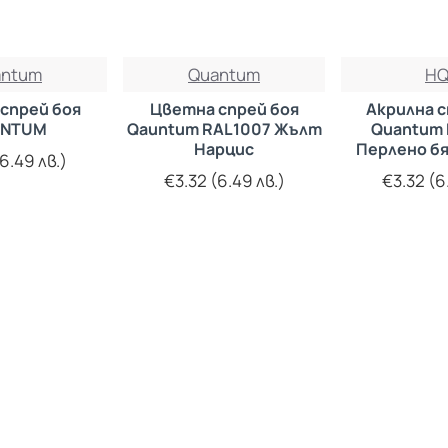
antum
Quantum
HQ
спрей боя
Цветна спрей боя
Акрилна с
ANTUM
Qauntum RAL1007 Жълт
Quantum 
Нарцис
Перлено бя
6.49 лв.)
€3.32 (6.49 лв.)
€3.32 (6