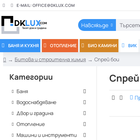
E-MAIL:
OFFICE@DKLUX.COM
Навсякъде
Търсете
тук..
БАНЯ И КУХНЯ
ОТОПЛЕНИЕ
БИО КАМИНИ
ВИК
Битова и строителна химия
Спрей бои
h
o
Категории
Спрей
m
e
Баня
П
Водоснабдяване
Двор и градина
Отопление
Машини и инструменти