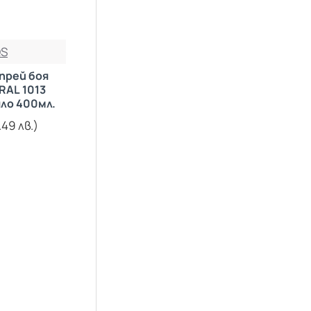
ral 3020 Червено
ral 4003 Виолетово Пирен
ral 4005 Синьо-Лилаво
S
ral 5002 Синьо Ярко
прей боя
ral 5003 Син Сапфир
RAL 1013
ло 400мл.
ral 5010 Синя Тинтява
.49 лв.)
ral 5015 Синьо Небесно
ral 5017 Синьо
ral 5018 Син Тюркоаз
ral 6002 Зелено Наситено
ral 6005 Зелен Мъх
ral 6010 Зелено Тревисто
ral 6018 Зелено
Жълтеникаво
ral 6024 Зелено