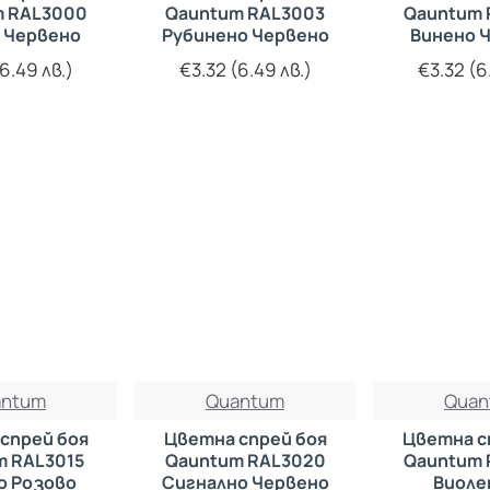
m RAL3000
Qauntum RAL3003
Qauntum 
 Червено
Рубинено Червено
Винено 
6.49 лв.)
€3.32 (6.49 лв.)
€3.32 (6
antum
Quantum
Quan
спрей боя
Цветна спрей боя
Цветна с
m RAL3015
Qauntum RAL3020
Qauntum 
о Розово
Сигнално Червено
Виоле