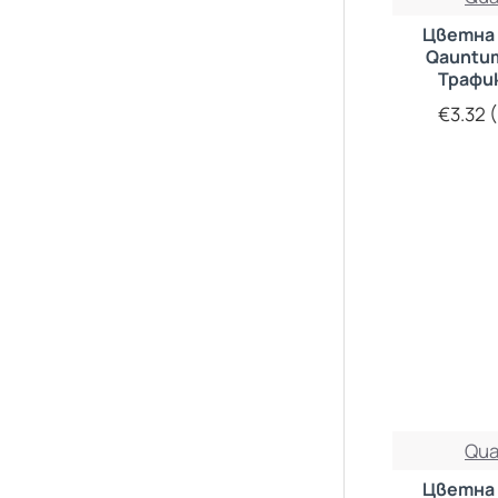
Цветна 
Qauntu
Трафи
€3.32 (
Qu
Цветна 