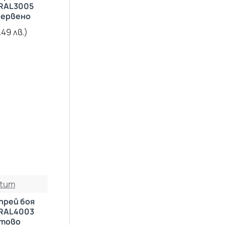
RAL3005
PRIMER бял
Червено
PRIMER сив
.49 лв.)
PRIMER червен
tum
прей боя
RAL4003
тово