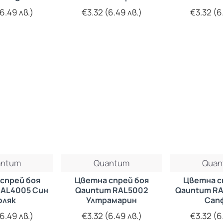
6.49 лв.)
€3.32 (6.49 лв.)
€3.32 (6
antum
Quantum
Quan
спрей боя
Цветна спрей боя
Цветна с
RAL4005 Син
Qauntum RAL5002
Qauntum RA
юляк
Ултрамарин
Сап
6.49 лв.)
€3.32 (6.49 лв.)
€3.32 (6