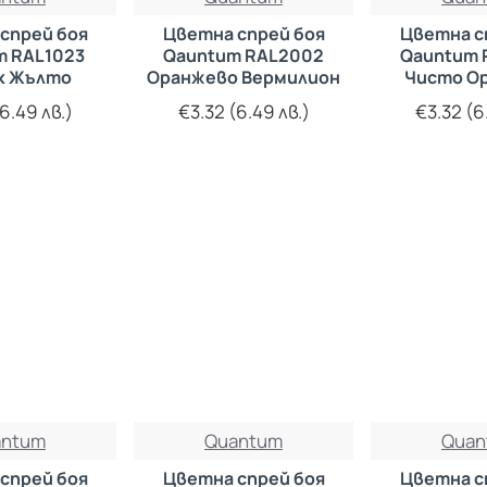
спрей боя
Цветна спрей боя
Цветна с
m RAL1023
Qauntum RAL2002
Qauntum 
к Жълто
Оранжево Вермилион
Чисто О
6.49 лв.)
€3.32 (6.49 лв.)
€3.32 (6
antum
Quantum
Quan
спрей боя
Цветна спрей боя
Цветна с