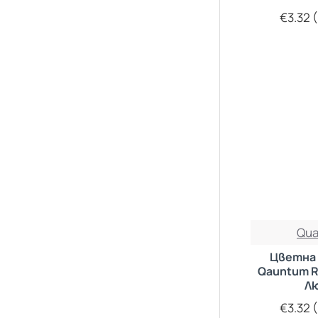
€3.32 (
Qu
Цветна 
Qauntum 
Л
€3.32 (