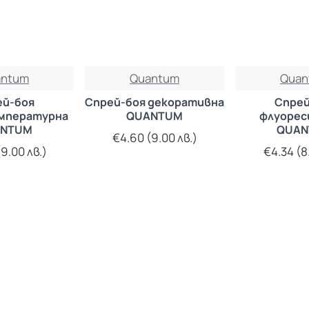
antum
Quantum
Quan
ей-боя
Спрей-боя декоративна
Спрей
мпературна
QUANTUM
флуорес
ANTUM
QUAN
€4.60 (9.00 лв.)
9.00 лв.)
€4.34 (8