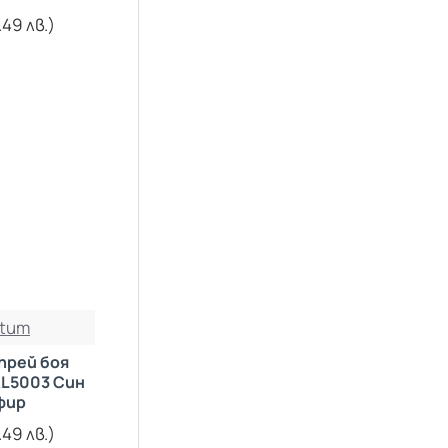
.49 лв.)
tum
прей боя
L5003 Син
фир
.49 лв.)