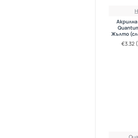
Акрилна
Quantum
Жълто (сл
40
€3.32 (
Qu