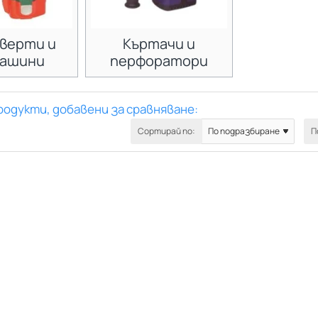
верти и
Къртачи и
ашини
перфоратори
родукти, добавени за сравняване:
Сортирай по:
П