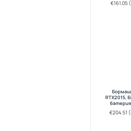
€161.05 (
Бормаш
RTX2015, 
батери
€204.51 (