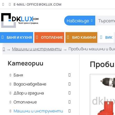
E-MAIL:
OFFICE@DKLUX.COM
Навсякъде
Търсете
тук..
БАНЯ И КУХНЯ
ОТОПЛЕНИЕ
БИО КАМИНИ
ВИК
Машини и инструменти
Пробивни машини и в
h
o
Категории
Проби
m
e
Баня
Водоснабдяване
Двор и градина
Отопление
Машини и инструменти