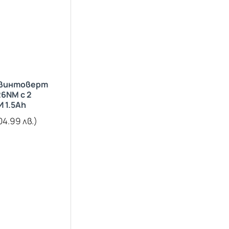
винтоверт
6NM с 2
 1.5Ah
04.99 лв.)