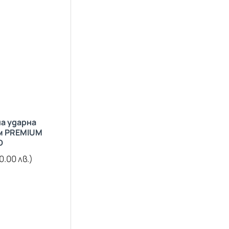
а ударна
м PREMIUM
D
0.00 лв.)