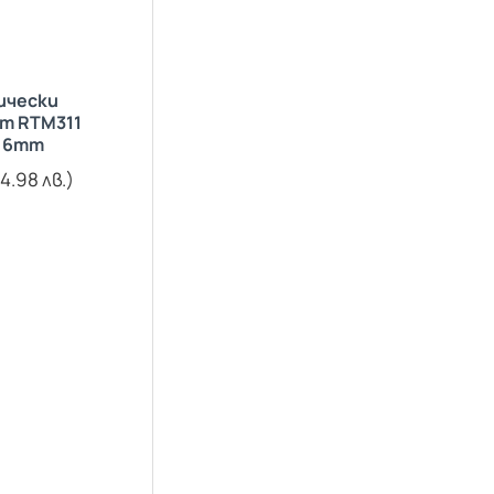
ически
т RTM311
 6mm
4.98 лв.)