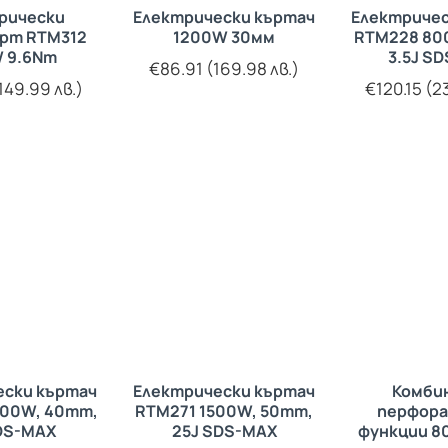
рически
Електрически къртач
Електричес
рт RTM312
1200W 30мм
RTM228 80
 9.6Nm
3.5J S
€86.91 (169.98 лв.)
149.99 лв.)
€120.15 (2
ески къртач
Електрически къртач
Комби
500W, 40mm,
RTM271 1500W, 50mm,
перфора
SDS-MAX
25J SDS-MAX
функции 8