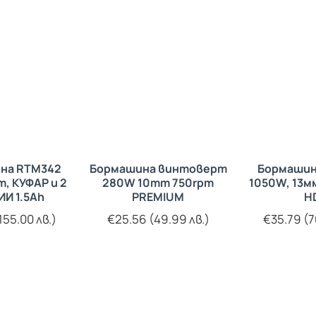
на RTM342
Бормашина винтоверт
Бормашин
, КУФАР и 2
280W 10mm 750rpm
1050W, 13м
ИИ 1.5Ah
PREMIUM
H
155.00 лв.)
€25.56 (49.99 лв.)
€35.79 (7