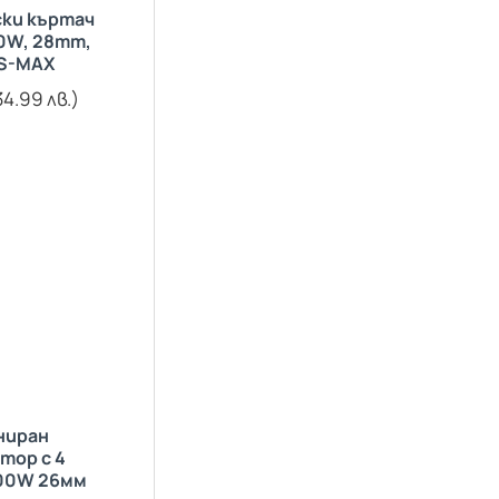
ки къртач
0W, 28mm,
DS-MAX
34.99 лв.)
ниран
тор с 4
00W 26мм