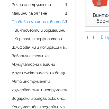
Ръчни инструменти
Машини за рязане
Винто
борм
Пробивни машини и винтоверти
Винтоверти и бормашини
П
Къртачи и перфоратори
Шлифовъчни и полиращи машини
Заваръчна техника
Акумулаторни машини
Други електрически и бензинови машини
Авто инструменти
Измервателни инструменти
Зидарски и бояджийски инструменти
Консумативи и резервни части