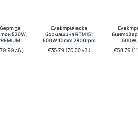
верт за
Електрическа
Електр
ртон 520W,
бормашина RTM151
винтовер
PREMIUM
500W 10mm 2800rpm
500W,
79.99 лв.)
€35.79 (70.00 лв.)
€58.79 (11