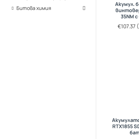
Акумул. 
Битова химия
винтове
35NM с
€107.37 (
Акумулат
RTX1855 SD
ба