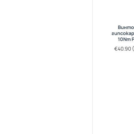
Винто
гипсока
10Nm 
€40.90 (