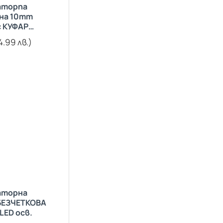
аторna
на 10mm
с КУФАР
IUM
4.99 лв.)
аторна
БЕЗЧЕТКОВА
LED осв.