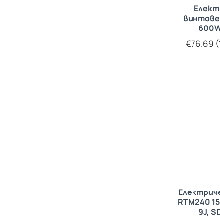
Елект
винтове
600W
€76.69 (
Електрич
RTM240 1
9J, 