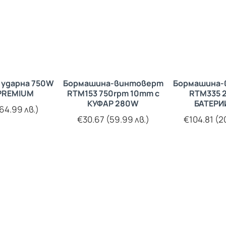
 ударна 750W
Бормашина-винтоверт
Бормашина-
PREMIUM
RTM153 750rpm 10mm с
RTM335 2
КУФАР 280W
БАТЕРИИ
64.99 лв.)
€30.67 (59.99 лв.)
€104.81 (2