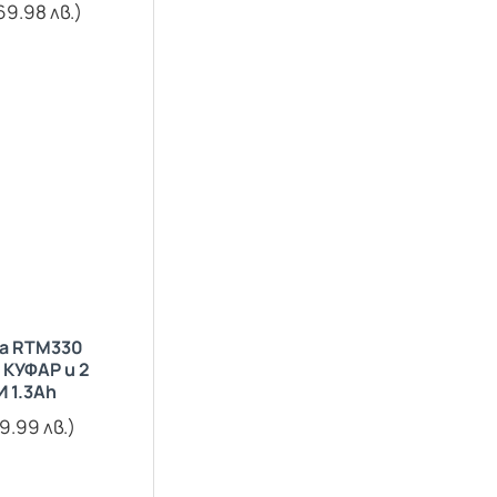
69.98 лв.)
а RTM330
КУФАР и 2
 1.3Ah
9.99 лв.)