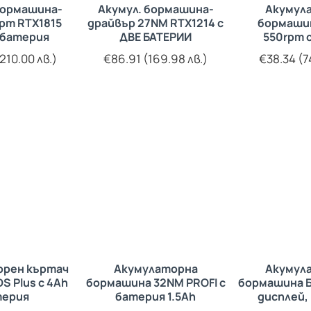
бормашина-
Акумул. бормашина-
Акумул
рт RTX1815
драйвър 27NM RTX1214 с
бормаши
 батерия
ДВЕ БАТЕРИИ
550rpm 
PREM
210.00 лв.)
€86.91 (169.98 лв.)
€38.34 (7
орен къртач
Акумулаторна
Акумул
S Plus с 4Ah
бормашина 32NM PROFI с
бормашина 
терия
батерия 1.5Ah
дисплей, 