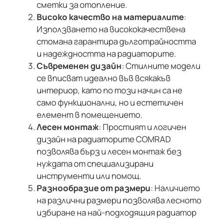
сметки за отопление.
Високо качество на материалите
:
Използването на висококачествена
стомана гарантира дълготрайността
и надеждността на радиаторите.
Съвременен дизайн
: Стилните модели
се вписват идеално във всякакъв
интериор, като по този начин са не
само функционални, но и естетичен
елемент в помещението.
Лесен монтаж
: Простият и логичен
дизайн на радиаторите COMRAD
позволява бърз и лесен монтаж без
нуждата от специализирани
инструменти или помощ.
Разнообразие от размери
: Наличието
на различни размери позволява лесното
избиране на най-подходящия радиатор