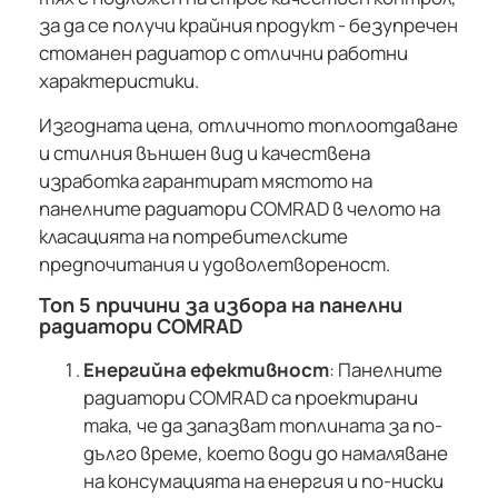
за да се получи крайния продукт - безупречен
стоманен радиатор с отлични работни
характеристики.
Изгодната цена, отличното топлоотдаване
и стилния външен вид и качествена
изработка гарантират мястото на
панелните радиатори COMRAD в челото на
класацията на потребителските
предпочитания и удоволетвореност.
Топ 5 причини за избора на панелни
радиатори COMRAD
Енергийна ефективност
: Панелните
радиатори COMRAD са проектирани
така, че да запазват топлината за по-
дълго време, което води до намаляване
на консумацията на енергия и по-ниски