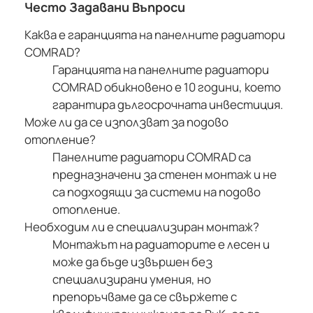
Често Задавани Въпроси
Каква е гаранцията на панелните радиатори
COMRAD?
Гаранцията на панелните радиатори
COMRAD обикновено е 10 години, което
гарантира дългосрочната инвестиция.
Може ли да се използват за подово
отопление?
Панелните радиатори COMRAD са
предназначени за стенен монтаж и не
са подходящи за системи на подово
отопление.
Необходим ли е специализиран монтаж?
Монтажът на радиаторите е лесен и
може да бъде извършен без
специализирани умения, но
препоръчваме да се свържете с