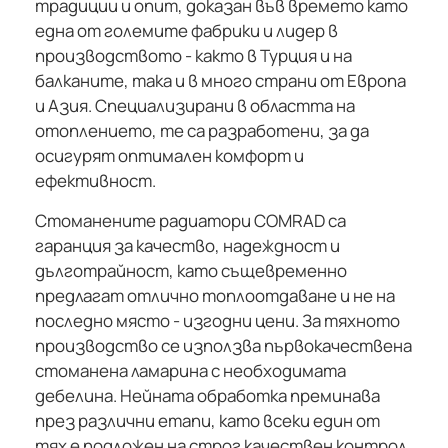
традиции и опит, доказан във времето като
една от големите фабрики и лидер в
производството - както в Турция и на
балканите, така и в много страни от Европа
и Азия. Специализирани в областта на
отоплението, те са разработени, за да
осигурят оптимален комфорт и
ефективност.
Стоманените радиатори COMRAD са
гаранция за качество, надеждност и
дълготрайност, като същевременно
предлагат отлично топлоотдаване и не на
последно място - изгодни цени. За тяхното
производство се използва първокачествена
стоманена ламарина с необходимата
дебелина. Нейната обработка преминава
през различни етапи, като всеки един от
тях е подложен на строг качествен контрол,