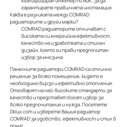
квалифициран инженер по ВиК, за да
гарантирате правилната инсталация.
Каква е разликата между COMRAD
радиаторите и други марки?
COMRAD радиаторите отличават с
високата си енергийна ефективност,
качество на изработката и стилен
дизайн, което ги прави предпочитан
избор за мнозина.
Панелните радиатори COMRAD са отлично
решение за всяко помещение, където е
необходимо бързо и ефективно отопление.
Отговарят на най-високите стандарти за
качество и представят богат избор за
всяко предпочитание и нужда. Посетете
Dklux.com и изберете Вашия радиатор
COMRAD за удобство, ефективност и стил в
дома!