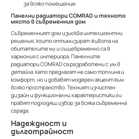
за всяко помещение.
Панелни радиатори COMRAD и тяхното
място в съвременния дом
Съвременният дом изисква интелигентни
решения, които оптимизират живота на
обитателите му и същевременно са в
хармония с интериора. Панелните
радиатори COMRAD са разработени с
ум в
детайла
, като предлагат не само топлина и
комфорт, но и добавят модерен акцент към
всяко пространство. Техният изчистен
дизайн и функционални характеристики ги
правят подходящ избор за всяка съвременна
сграда.
Надеждност и
дълготрайност