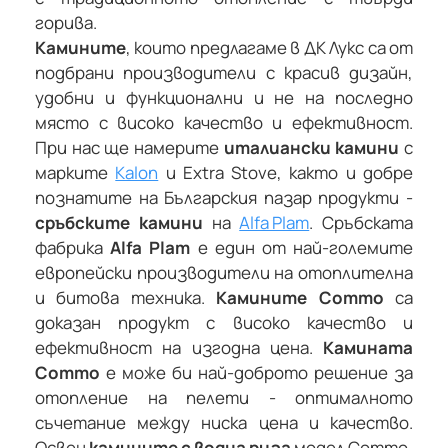
горива.
Камините
, които предлагаме в ДК Лукс са от
подбрани производители с красив дизайн,
удобни и функционални и не на последно
място с високо качество и ефективност.
При нас ще намерите
италиански камини
с
марките
Kalon
и Extra Stove, както и добре
познатите на Българския пазар продукти -
сръбските камини
на
Alfa Plam
. Сръбската
фабрика
Alfa Plam
е един от най-големите
европейски производители на отоплителна
и битова техника.
Камините Commo
са
доказан продукт с високо качество и
ефективност на изгодна цена.
Камината
Commo
е може би най-доброто решение за
отопление на пелети - оптималното
съчетание между ниска цена и качество.
Освен
камините с водна риза
модел Commo,