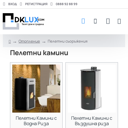
ВХОД
РЕГИСТРАЦИЯ
0888 92 88 99
Отопление
Пелетни съоръжения
h
Пелетни камини
o
m
e
Пелетни Камини с
Пелетни Камини с
Водна Риза
Въздушна риза