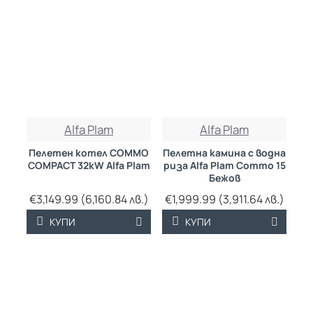
ТРАЙНО НИСКА
Alfa Plam
Alfa Plam
ЦЕНА
Пелетен котел COMMO
Пелетна камина с водна
COMPACT 32kW Alfa Plam
риза Alfa Plam Commo 15
Бежов
€3,149.99 (6,160.84 лв.)
€1,999.99 (3,911.64 лв.)
КУПИ
КУПИ