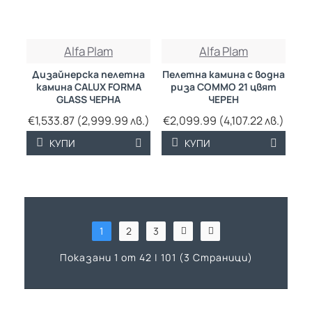
Alfa Plam
Alfa Plam
Дизайнерска пелетна
Пелетна камина с водна
камина CALUX FORMA
риза COMMO 21 цвят
GLASS ЧЕРНА
ЧЕРЕН
€1,533.87 (2,999.99 лв.)
€2,099.99 (4,107.22 лв.)
КУПИ
КУПИ
1
2
3
Показани 1 от 42 | 101 (3 Страници)