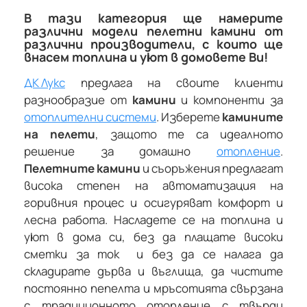
В тази категория ще намерите
различни модели
пелетни камини
от
различни производители, с които ще
внасем топлина и уют в домовете Ви!
ДК Лукс
предлага на своите клиенти
разнообразие от
камини
и компоненти за
отоплителни системи
. Изберете
камините
на пелети
, защото те са идеалното
решение за домашно
отопление
.
Пелетните камини
и съоръжения предлагат
висока степен на автоматизация на
горивния процес и осигуряват комфорт и
лесна работа. Насладете се на топлина и
уют в дома си, без да плащате високи
сметки за ток и без да се налага да
складирате дърва и въглища, да чистите
постоянно пепелта и мръсотията свързана
с традиционното отопление с твърди