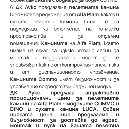
в
ДК Лукс
предлагаме
пелетната камина
Dino - ново предложение от
Alfa Plam
, както и
сухите пелетни
камини Luca
. Те са
подходящи за отопление на по-малки
пространства и за отделни
помещения.
Камините
на
Alfa Plam
, които
имаме на склад са изключително лесни за
монтаж и поддръжка и могат да се
управляват както от контролния панел, така
и от дистанционното управление.
Камините Commo
имат възможност и за
управление посредством безжичен модул.
ДК Лукс предлага атрактивни
промоционални цени за пелетните
камини на Alfa Plam - моделите COMMO и
DINO и сухата камина LUCA. Освен
ниската цена, ние предлагаме и
възможност за доставка до адрес,
монтаж и пуск на вашата пелетна