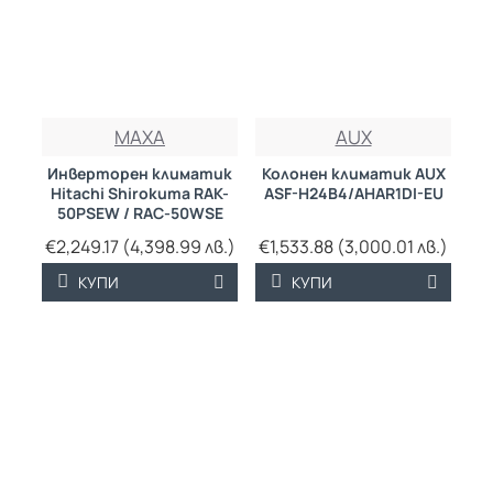
MAXA
AUX
Инверторен климатик
Колонен климатик AUX
Hitachi Shirokuma RAK-
ASF-H24B4/AHAR1DI-EU
50PSEW / RAC-50WSE
€2,249.17 (4,398.99 лв.)
€1,533.88 (3,000.01 лв.)
КУПИ
КУПИ