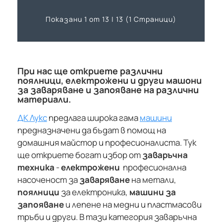
Показани 1 от 13 | 13 (1 Страници)
При нас ще откриете различни
поялници, електрожени и други машони
за заваряване и запояване на различни
материали.
ДК Лукс
предлага широка гама
машини
предназначени да бъдат в помощ на
домашния майстор и професионалиста. Тук
ще откриете богат избор от
заваръчна
техника
-
електрожени
професионална
насоченост за
заваряване
на метали,
поялници
за електроника,
машини за
запояване
и лепене на медни и пластмасови
тръби и други. В тази категория заваръчна