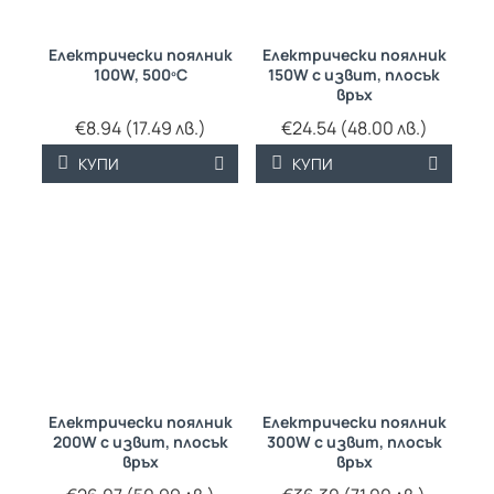
Електрически поялник
Електрически поялник
100W, 500ºC
150W с извит, плосък
връх
€8.94 (17.49 лв.)
€24.54 (48.00 лв.)
КУПИ
КУПИ
Електрически поялник
Електрически поялник
200W с извит, плосък
300W с извит, плосък
връх
връх