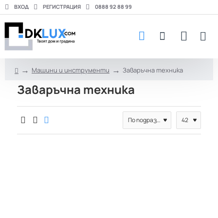
ВХОД
РЕГИСТРАЦИЯ
0888 92 88 99
Машини и инструменти
Заваръчна техника
h
Заваръчна техника
o
m
e