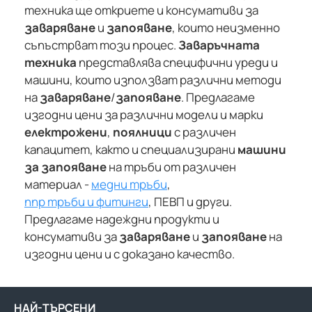
техника ще откриете и консумативи за
заваряване
и
запояване
, които неизменно
съпъстрват този процес.
Заваръчната
техника
представлява специфични уреди и
машини, които използват различни методи
на
заваряване
/
запояване
. Предлагаме
изгодни цени за различни модели и марки
електрожени
,
поялници
с различен
капацитет, както и специализирани
машини
за запояване
на тръби от различен
материал -
медни тръби
,
ппр тръби и фитинги
, ПЕВП и други.
Предлагаме надеждни продукти и
консумативи за
заваряване
и
запояване
на
изгодни цени и с доказано качество.
НАЙ-ТЪРСЕНИ