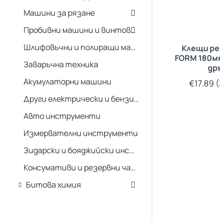
Машини за рязане
Пробивни машини и винтоверти
Шлифовъчни и полиращи машини
Клещи ре
FORM 180м
Заваръчна техника
др
Акумулаторни машини
€17.89 (
Други електрически и бензинови машини
Авто инструменти
Измервателни инструменти
Зидарски и бояджийски инструменти
Консумативи и резервни части
Битова химия