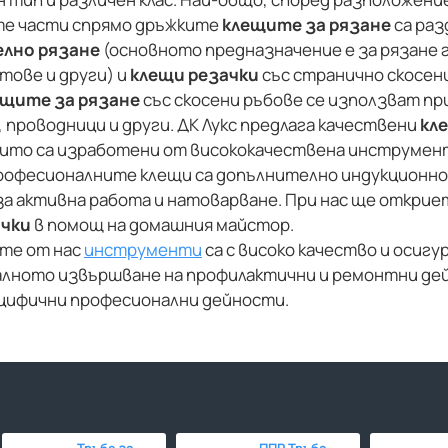
е части спрямо дръжките
клещите за рязане
са раз
елно рязане
(основното предназначение е за рязане 
тове и други) и
клещи резачки
със странично скосен
щите за рязане
със скосени ръбове се използват при
, проводници и други. ДК Лукс предлага качествени
кл
които са изработени от висококачествена инструмен
рофесионалните клещи са допълнително индукционно 
за активна работа и натоварване. При нас ще открие
ачки
в помощ на домашния майстор.
те от нас
инструменти
са с високо качество и осиг
лното извършване на профилактични и ремонтни де
ецифични професионални дейности.