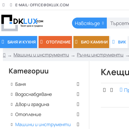
E-MAIL:
OFFICE@DKLUX.COM
Навсякъде
Търсете
тук..
БАНЯ И КУХНЯ
ОТОПЛЕНИЕ
БИО КАМИНИ
ВИК
Машини и инструменти
Ръчни инструменти
h
o
Категории
Клещи
m
e
Баня
П
Водоснабдяване
Двор и градина
Отопление
Машини и инструменти