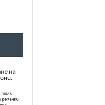
не на
они,
, тел и
и резачки
ието