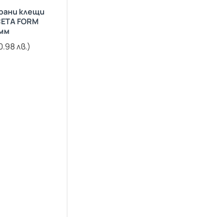
рани клещи
CETA FORM
мм
0.98 лв.)