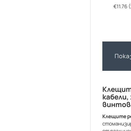
€11.76 (
Показ
Клещите
кабели,
винтове
Клещите р
стоманизи
от различе