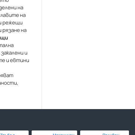
делени на
главите на
и режещи
 рязане на
ещи
тална
закалени и
те и евтини
уряват
йности,