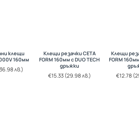
ани клещи
Клещи резачки CETA
Клещи рез
1000V 160мм
FORM 160мм с DUO TECH
FORM 160мм 
дръжки
дръ
36.98 лв.)
€15.33 (29.98 лв.)
€12.78 (2