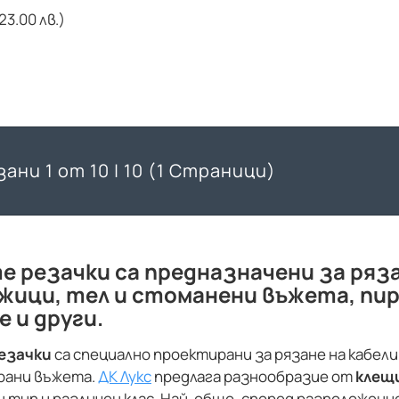
23.00 лв.)
ани 1 от 10 | 10 (1 Страници)
 резачки са предназначени за ряза
 жици, тел и стоманени въжета, пир
 и други.
езачки
са специално проектирани за рязане на кабели
рани въжета.
ДК Лукс
предлага разнообразие от
клещ
н тип и различен клас. Най-общо, според разположен