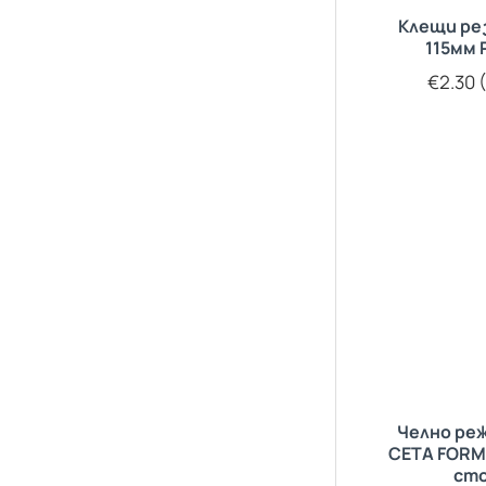
Клещи ре
115мм
€2.30 (
Челно ре
CETA FORM
ст