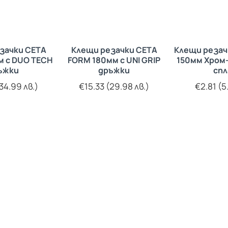
зачки CETA
Клещи резачки CETA
Клещи резач
м с DUO TECH
FORM 180мм с UNI GRIP
150мм Хром
ъжки
дръжки
спл
34.99 лв.)
€15.33 (29.98 лв.)
€2.81 (5