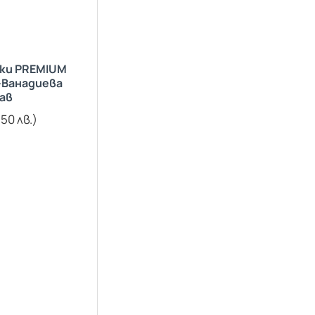
ки PREMIUM
-Ванадиева
ав
.50 лв.)