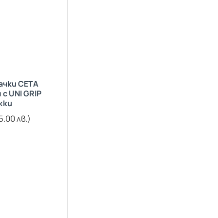
ачки CETA
с UNI GRIP
жки
5.00 лв.)