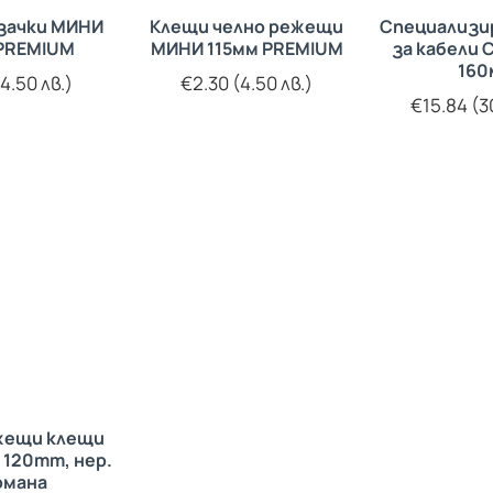
зачки МИНИ
Клещи челно режещи
Специализи
 PREMIUM
МИНИ 115мм PREMIUM
за кабели 
160
4.50 лв.)
€2.30 (4.50 лв.)
€15.84 (3
жещи клещи
 120mm, нер.
омана