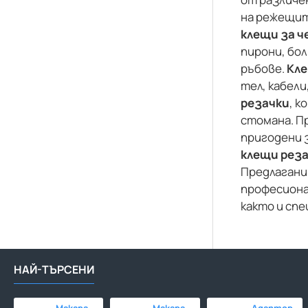
на режещит
клещи за ч
пирони, бол
ръбове.
Кле
тел, кабели
резачки
, 
стомана. П
пригодени 
клещи рез
Предлагани
професиона
както и сп
НАЙ-ТЪРСЕНИ