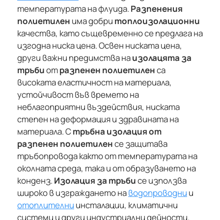
температурата на флуида.
Разпенения
полиетилен
има добри
топлоизолационни
качества, като същевременно се предлага на
изгодна ниска цена. Освен ниската цена,
други важни предимства на
изолацята за
тръби
от
разпенен полиетилен
са
високата еластичност на материала,
устойчивост във времето на
неблагоприятни въздействия, ниската
степен на деформация и здравината на
материала. С
тръбна изолация от
разпенен полиетилен
се защитава
тръбопровода както от температурата на
околната среда, така и от образуването на
конденз.
Изолация за тръби
се използва
широко в изграждането на
водопроводни
и
отоплителни
инсталации, климатични
системи и други индустриални дейности.