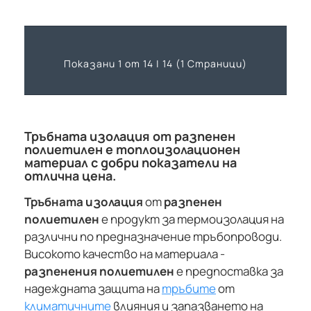
Показани 1 от 14 | 14 (1 Страници)
Тръбната изолация от разпенен
полиетилен е топлоизолационен
материал с добри показатели на
отлична цена.
Тръбната изолация
от
разпенен
полиетилен
е продукт за термоизолация на
различни по предназначение тръбопроводи.
Високото качество на материала -
разпенения полиетилен
е предпоставка за
надеждната защита на
тръбите
от
климатичните
влияния и запазването на