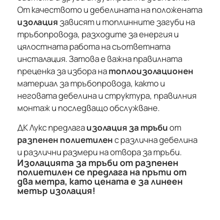
От качеството и дебелината на положената
изолация
зависят и топлинните загуби на
тръбопровода, разходите за енергия и
цялостната работа на съответната
инсталация. Затова е важна правилната
преценка за избора на
топлоизолационен
материал за тръбопровода, както и
неговата дебелина и структура, правилния
монтаж и последващо обслужване.
ДК Лукс предлага
изолация за тръби
от
разпенен полиетилен
с различна дебелина
и различни размери на отвора за тръби.
Изолацията за тръби от разпенен
полиетилен се предлага на пръти от
два метра, като цената е за линеен
метър изолация!