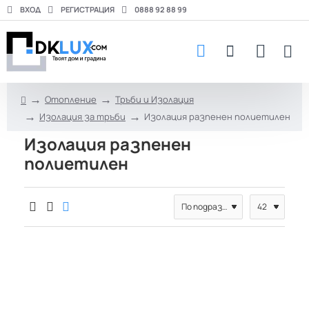
ВХОД
РЕГИСТРАЦИЯ
0888 92 88 99
Отопление
Тръби и Изолация
h
Изолация за тръби
Изолация разпенен полиетилен
o
m
Изолация разпенен
e
полиетилен