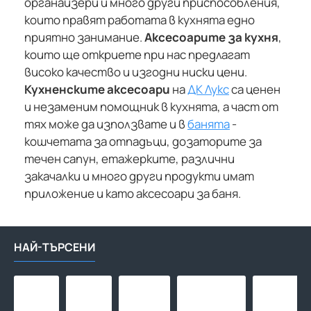
органайзери и много други приспособления,
които правят работата в кухнята едно
приятно занимание.
Аксесоарите за кухня
,
които ще откриете при нас предлагат
високо качество и изгодни ниски цени.
Кухненските аксесоари
на
ДК Лукс
са ценен
и незаменим помощник в кухнята, а част от
тях може да използвате и в
банята
-
кошчетата за отпадъци, дозаторите за
течен сапун, етажерките, различни
закачалки и много други продукти имат
приложение и като аксесоари за баня.
НАЙ-ТЪРСЕНИ
Макара
Макара
Адаптор
Тръба
за
за
за
за