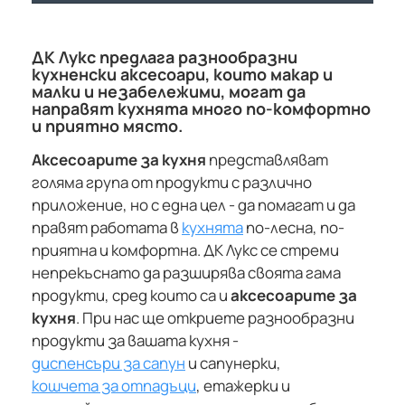
ДК Лукс предлага разнообразни
кухненски аксесоари, които макар и
малки и незабележими, могат да
направят кухнята много по-комфортно
и приятно място.
Аксесоарите за кухня
представляват
голяма група от продукти с различно
приложение, но с една цел - да помагат и да
правят работата в
кухнята
по-лесна, по-
приятна и комфортна. ДК Лукс се стреми
непрекъснато да разширява своята гама
продукти, сред които са и
аксесоарите за
кухня
. При нас ще откриете разнообразни
продукти за вашата кухня -
диспенсъри за сапун
и сапунерки,
кошчета за отпадъци
, етажерки и