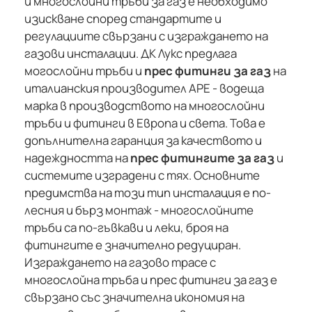
и многослойни тръби за газ е необходимо
изискване според стандартите и
регулациите свързани с изграждането на
газови инсталации. ДК Лукс предлага
могослойни тръби и
прес фитинги за газ
на
италианския производител APE - водеща
марка в производството на многослойни
тръби и фитинги в Европа и света. Това е
допълнителна гаранция за качеството и
надеждността на
прес фитингите за газ
и
системите изградени с тях. Основните
предимства на този тип инсталация е по-
лесния и бърз монтаж - многослойните
тръби са по-гъвкави и леки, броя на
фитингите е значително редуциран.
Изграждането на газово трасе с
многослойна тръба и прес фитинги за газ е
свързано със значителна икономия на