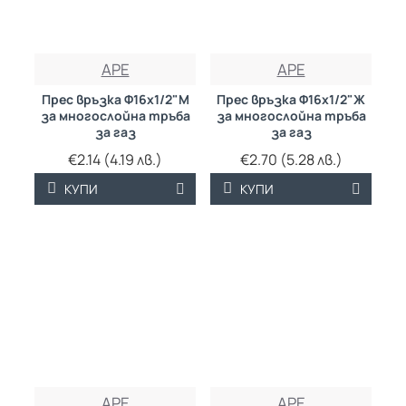
APE
APE
Прес връзка Ф16х1/2"М
Прес връзка Ф16х1/2"Ж
за многослойна тръба
за многослойна тръба
за газ
за газ
€2.14 (4.19 лв.)
€2.70 (5.28 лв.)
КУПИ
КУПИ
APE
APE