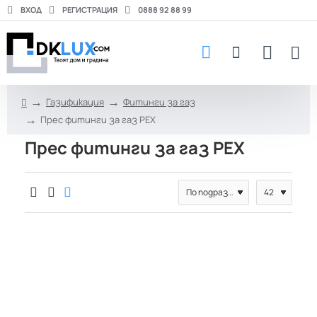
ВХОД
РЕГИСТРАЦИЯ
0888 92 88 99
Газификация
Фитинги за газ
h
Прес фитинги за газ PEX
o
m
Прес фитинги за газ PEX
e