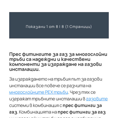
Показани 1 от 8 | 8 (1 Страници)
Прес фитингите за газ за многослойни
тръби са надеждни и качествени
компоненти за изграждане на газови
инсталации.
За изграждането на тръбия път за газови
инсталации все повече се разчита на
многослойните PEX тръби
. Чрез тях се
изгражат тръбните инсталации в
газовите
системи в комбинация с
прес фитинги за
газ
. Комбинацията на
прес фитинги за газ