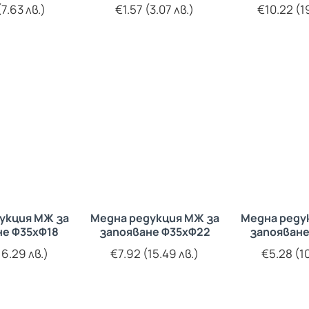
7.63 лв.)
€1.57 (3.07 лв.)
€10.22 (1
укция МЖ за
Медна редукция МЖ за
Медна реду
не Ф35хФ18
запояване Ф35хФ22
запояване
16.29 лв.)
€7.92 (15.49 лв.)
€5.28 (10