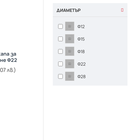
ДИАМЕТЪР
Ф12
Ф15
Ф18
апа за
не Ф22
Ф22
.07 лв.)
Ф28