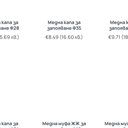
 капа за
Медна капа за
Медна к
ване Ф28
запояване Ф35
запоява
5.69 лв.)
€8.49 (16.60 лв.)
€9.71 (18
 капа за
Медна муфа ЖЖ за
Медна му