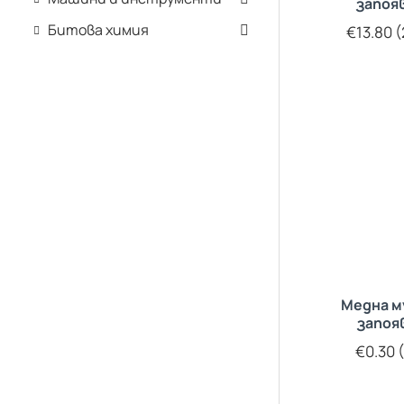
запоя
Битова химия
€13.80 (
Медна м
запоя
€0.30 (