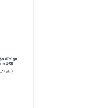
фа ЖЖ за
не Ф35
.77 лв.)