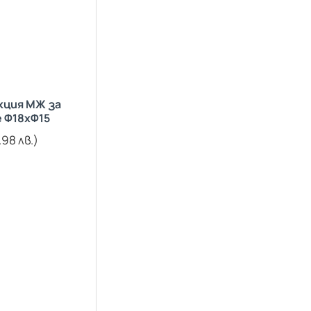
кция МЖ за
 Ф18хФ15
.98 лв.)