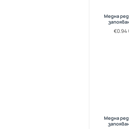
Медна ред
запоява
€0.94 (
Медна ред
запоява