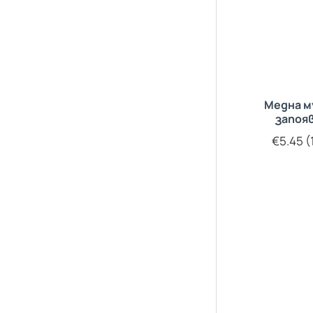
Медна м
запоя
€5.45 (