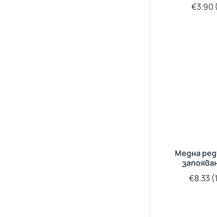
€3.90 (
Медна ред
запоява
€8.33 (