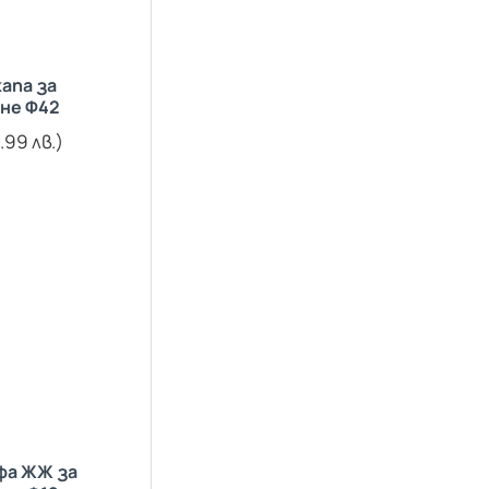
апа за
не Ф42
.99 лв.)
фа ЖЖ за