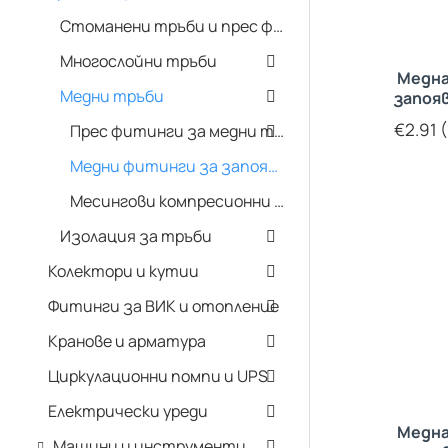
Стоманени тръби и прес фитинги
Многослойни тръби
Медна
Медни тръби
запоя
€2.91 (
Прес фитинги за медни тръби
Медни фитинги за запояване
Месингови компресионни фитинги
Изолация за тръби
Колектори и кутии
Фитинги за ВИК и отопление
Кранове и арматура
Циркулационни помпи и UPS
Електрически уреди
Медна
Машини и инструменти