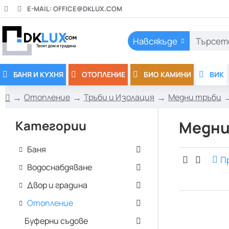
E-MAIL:
OFFICE@DKLUX.COM
Навсякъде
Търсете
тук..
БАНЯ И КУХНЯ
ОТОПЛЕНИЕ
БИО КАМИНИ
ВИК
Отопление
Тръби и Изолация
Медни тръби
h
o
Категории
Медни
m
e
Баня
П
Водоснабдяване
Двор и градина
Отопление
Буферни съдове