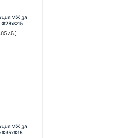
кция МЖ за
 Ф28хФ15
.85 лв.)
кция МЖ за
 Ф35хФ15