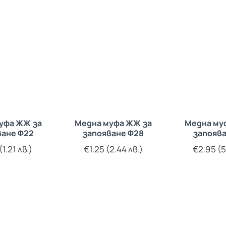
уфа ЖЖ за
Медна муфа ЖЖ за
Медна му
ване Ф22
запояване Ф28
запоява
1.21 лв.)
€1.25 (2.44 лв.)
€2.95 (5