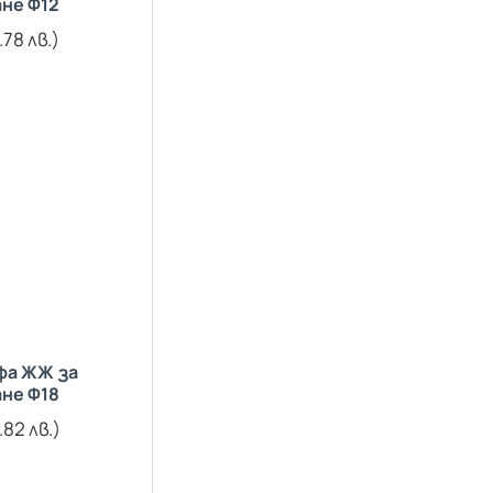
не Ф12
.78 лв.)
фа ЖЖ за
не Ф18
.82 лв.)