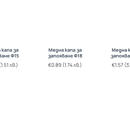
 капа за
Медна капа за
Медна к
ване Ф15
запояване Ф18
запоява
1.51 лв.)
€0.89 (1.74 лв.)
€1.57 (3