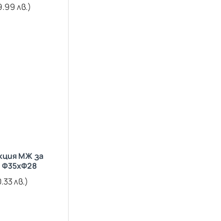
9.99 лв.)
кция МЖ за
 Ф35хФ28
.33 лв.)