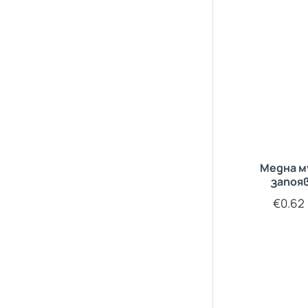
Медна м
запоя
€0.62 (