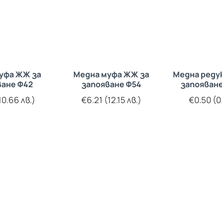
уфа ЖЖ за
Медна муфа ЖЖ за
Медна реду
ване Ф42
запояване Ф54
запояване
10.66 лв.)
€6.21 (12.15 лв.)
€0.50 (0