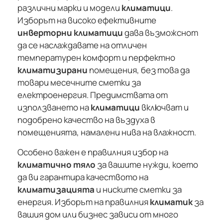
различни марки и модели
климатици
.
Изборът на високо ефективните
инверторни климатици
дава възможснот
да се наслаждавате на отличен
температурен комфорт и перфектно
климатизирани
помещения, без това да
товари месечните сметки за
електроенергия. Предимствата от
използването на
климатици
включват и
подобрено качество на въздуха в
помещенията, намалени нива на влажност.
Особено важен е правилния избор на
климатично тяло
за вашите нужди, което
да ви гарантира качеството на
климатизацията
и ниските сметки за
енергия. Изборът на правилния
климатик
за
вашия дом или бизнес зависи от много