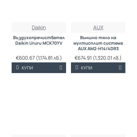
Daikin
AUX
Въздухопречиствател
Външно тяло на
Daikin Ururu MCK70YV
мултисплит система
AUX AM2-H14/4DR3
€600.67 (1,174.81 лв.)
€674.91 (1,320.01 лв.)
КУПИ
КУПИ