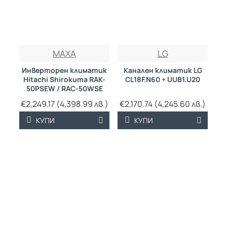
MAXA
LG
Инверторен климатик
Канален климатик LG
Hitachi Shirokuma RAK-
CL18F.N60 + UUB1.U20
50PSEW / RAC-50WSE
€2,249.17 (4,398.99 лв.)
€2,170.74 (4,245.60 лв.)
КУПИ
КУПИ