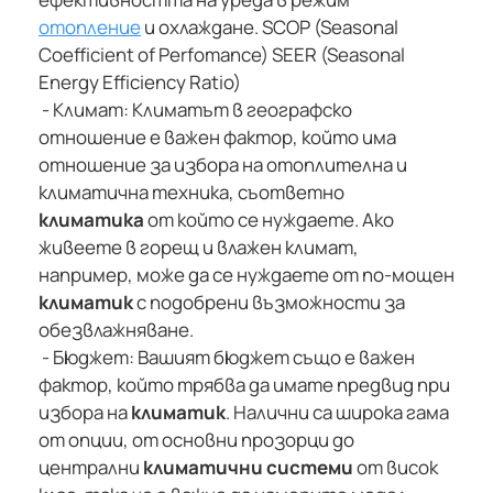
отопление
и охлаждане. SCOP (Seasonal
Coefficient of Perfomance) SEER (Seasonal
Energy Efficiency Ratio)
- Климат: Климатът в географско
отношение е важен фактор, който има
отношение за избора на отоплителна и
климатична техника, съответно
климатика
от който се нуждаете. Ако
живеете в горещ и влажен климат,
например, може да се нуждаете от по-мощен
климатик
с подобрени възможности за
обезвлажняване.
- Бюджет: Вашият бюджет също е важен
фактор, който трябва да имате предвид при
избора на
климатик
. Налични са широка гама
от опции, от основни прозорци до
централни
климатични системи
от висок