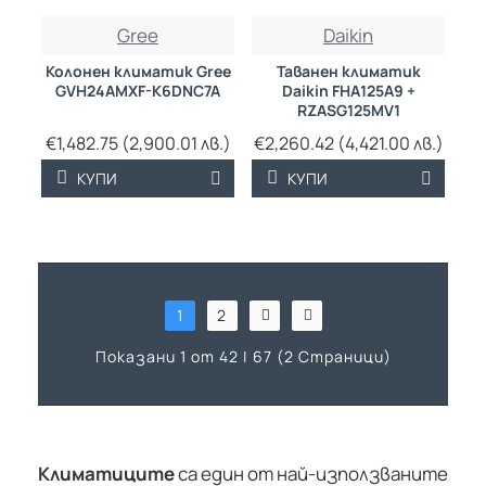
Gree
Daikin
Колонен климатик Gree
Таванен климатик
GVH24AMXF-K6DNC7A
Daikin FHA125A9 +
RZASG125MV1
€1,482.75 (2,900.01 лв.)
€2,260.42 (4,421.00 лв.)
КУПИ
КУПИ
1
2
Показани 1 от 42 | 67 (2 Страници)
Климатиците
са един от най-използваните