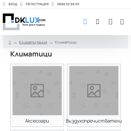
ВХОД
РЕГИСТРАЦИЯ
0888 92 88 99
Климатизация
Климатици
h
Климатици
o
m
e
Аксесоари
Въздухопречистватели