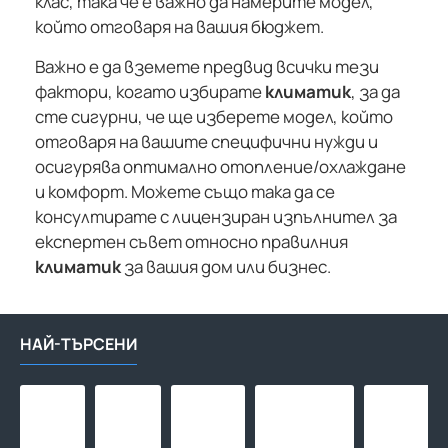
клас, така че е важно да намерите модел,
който отговаря на вашия бюджет.
Важно е да вземете предвид всички тези
фактори, когато избирате
климатик
, за да
сте сигурни, че ще изберете модел, който
отговаря на вашите специфични нужди и
осигурява оптимално отопление/охлаждане
и комфорт. Можете също така да се
консултирате с лицензиран изпълнител за
експертен съвет относно правилния
климатик
за вашия дом или бизнес.
НАЙ-ТЪРСЕНИ
Макара
Макара
Адаптор
Тръба
за
за
за
за
маркуч
маркуч
бърза
подово