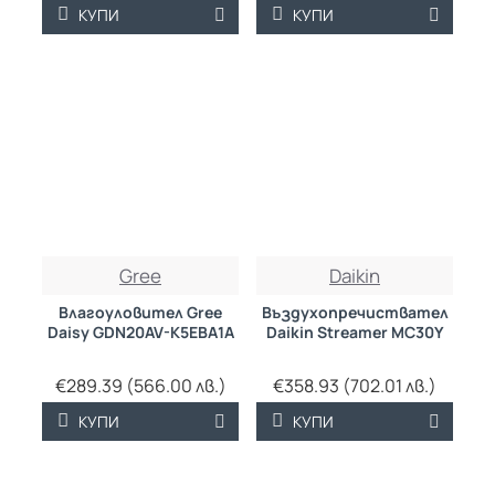
КУПИ
КУПИ
Gree
Daikin
Влагоуловител Gree
Въздухопречиствател
Daisy GDN20AV-K5EBA1A
Daikin Streamer MC30Y
€289.39 (566.00 лв.)
€358.93 (702.01 лв.)
КУПИ
КУПИ