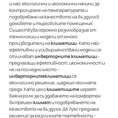
и най-екологични и икономични начини за
контролиране на температурата и
подобряване на качеството на въздуха в
домовете и търговските помещения.
Съществува огромно разнообразие от
технологии и модели от много
производители на
климатици
. Като най-
ефективни и усъвършенствани модели се
отличават
инверторните климатици
-
предлагащи ефективност, икономичност и
не на последно място -
инверторните
климатици
са
екологично решение, щадящо околната
среда. Като цяло
климатиците
играят
важна роля за създаването на комфортен
вътрешен
климат
и подобряването на
качеството на въздуха. ДК Лукс предлага
решения за различните портебности -