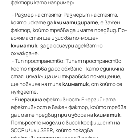
фактори като например:
- Размер на стаята: Размерът на стаята,
която искате да
климатизирате
, е важен
фактор, който трябва да имате предвид. По-
голяма стая ще изисква по-мощен
климатик
, за да осигури адекватно
охлаждане.
- Тип пространство: Типът пространство,
което трябва да се обхване - като единична
стая, цяла къща или търговско помещение,
ще повлияе на типа
климатик
, от който се
нуждаете.
- Енергийна ефективност: Енергийната
ефективност е важен фактор, който трябва
да имате предвид при избора на
климатик
.
Потърсете модели с висок коефициент на
SCOP и/или SEER, който показва
ефективността на уреда в режим