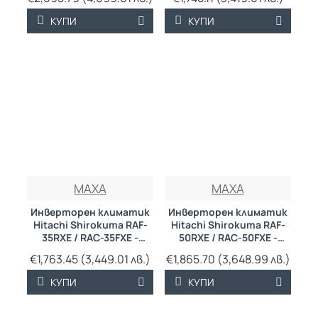
КУПИ
КУПИ
MAXA
MAXA
Инверторен климатик
Инверторен климатик
Hitachi Shirokuma RAF-
Hitachi Shirokuma RAF-
35RXE / RAC-35FXE -
50RXE / RAC-50FXE -
подов тип
подов тип
€1,763.45 (3,449.01 лв.)
€1,865.70 (3,648.99 лв.)
КУПИ
КУПИ