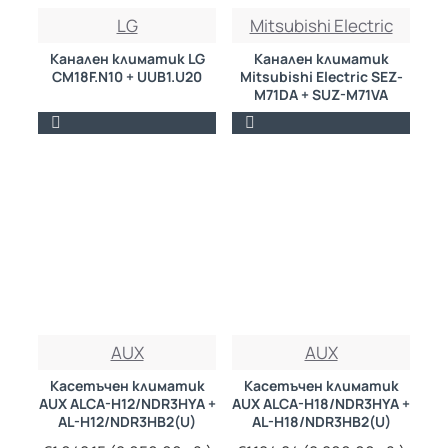
БЕЗПЛАТНО
БЕЗПЛАТНО
LG
Mitsubishi Electric
Канален климатик LG
Канален климатик
CM18F.N10 + UUB1.U20
Mitsubishi Electric SEZ-
M71DA + SUZ-M71VA
AUX
AUX
Касетъчен климатик
Касетъчен климатик
AUX ALCA-H12/NDR3HYA +
AUX ALCA-H18/NDR3HYA +
AL-H12/NDR3HB2(U)
AL-H18/NDR3HB2(U)