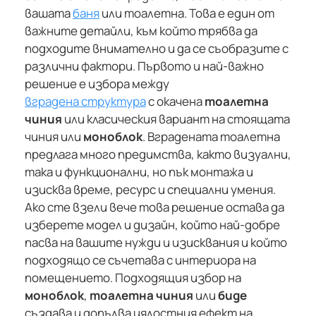
вашата
баня
или тоалетна. Това е един от
важните детайли, към който трябва да
подходите внимателно и да се съобразите с
различни фактори. Първото и най-важно
решение е избора между
вградена структура
с окачена
тоалетна
чиния
или класическия вариант на стоящата
чиния или
моноблок
. Вградената тоалетна
предлага много предимства, както визуални,
така и функционални, но пък монтажа и
изисква време, ресурс и специални умения.
Ако сте взели вече това решение остава да
изберете модел и дизайн, който най-добре
пасва на вашите нужди и изисквания и който
подходящо се съчетава с интериора на
помещението. Подходящия избор на
моноблок
,
тоалетна чиния
или
биде
създава и допълва цялостния ефект на