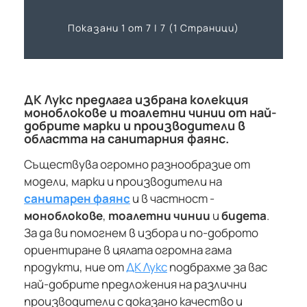
Показани 1 от 7 | 7 (1 Страници)
ДК Лукс предлага избрана колекция
моноблокове и тоалетни чинии от най-
добрите марки и производители в
областта на санитарния фаянс.
Съществува огромно разнообразие от
модели, марки и производители на
санитарен фаянс
и в частност -
моноблокове
,
тоалетни чинии
и
бидета
.
За да ви помогнем в избора и по-доброто
ориентиране в цялата огромна гама
продукти, ние от
ДК Лукс
подбрахме за вас
най-добрите предложения на различни
производители с доказано качество и