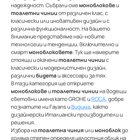
надеждност. Събрали сме
моноблокове
и
тоалетни чинии
от различен клас, с
класически или иновативен дизайн и с
различна функционалност. На вашето
внимание представяме най-новите
технологии и тенденции, включително и
смарт
моноблоковете
. Тук ще намерите
стоящи и окачени
тоалетни чинии
с
класически и модернистичен дизайн,
различни
бидета
и аксесоари за тях.
В тази категория ще откриете
моноблокове
и
тоалетни чинии
на водещи
световни имена като GROHE и
ROCA
, добре
познатите ни Fayans и
Видима
, както
дизайнерски Италиански производители и
решения.
Избора на
тоалетна чиния
или
моноблок
до
голяма степен определя цялостния облик на