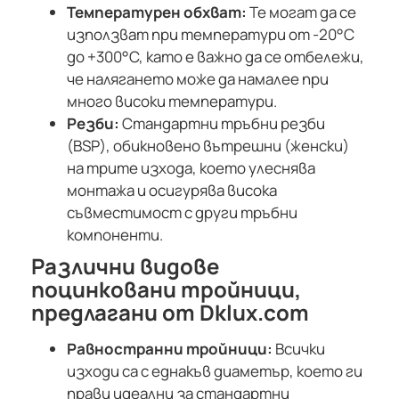
Температурен обхват:
Те могат да се
използват при температури от -20°C
до +300°C, като е важно да се отбележи,
че налягането може да намалее при
много високи температури.
Резби:
Стандартни тръбни резби
(BSP), обикновено вътрешни (женски)
на трите изхода, което улеснява
монтажа и осигурява висока
съвместимост с други тръбни
компоненти.
Различни видове
поцинковани тройници,
предлагани от Dklux.com
Равностранни тройници:
Всички
изходи са с еднакъв диаметър, което ги
прави идеални за стандартни