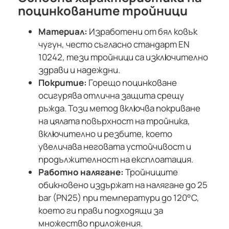
поцинкованите тройници
Материал:
Изработени от бял ковък
чугун, често съгласно стандарт EN
10242, тези тройници са изключително
здрави и надеждни.
Покритие:
Горещо поцинковане
осигурява отлична защита срещу
ръжда. Този метод включва покриване
на цялата повърхност на тройника,
включително и резбите, което
увеличава неговата устойчивост и
продължителност на експлоатация.
Работно налягане:
Тройниците
обикновено издържат на налягане до 25
bar (PN25) при температури до 120°C,
което ги прави подходящи за
множество приложения.