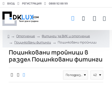
ВХОД
РЕГИСТРАЦИЯ
0888 92 88 99
Отопление
Фитинги за ВИК и отопление
h
Поцинковани фитинги
Поцинковани тройници
o
m
Поцинковани тройници в
e
раздел Поцинковани фитинги