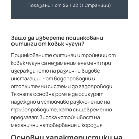
Показани 1 от 22 | 22 (1 Страници)
Защо да изберете поцинковани
фитинги от ковък чугун?
Поцинкованите фитинги и тройници от
ковък чугун са незаменим елемент при
изграждането на различни видове
инсталации - от водопроводни и
отоплителни системи до газопроводи.
Тяхната основна роля е да осигурят
надеждно и устойчиво разклонение на
тръбопроводите, като същевременно
предлагат висока устойчивост на
механични натоварвания и корозия.
Основни характеристики на