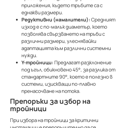
приложения, където тръбите са с
еднакви размери.
Редуктивни (намалители):
Средният
изход е с по-малък диаметър, което
позволява свързването на тръби с
различни размери, улеснявайки
адаптацията към различни системни
нужди.
Y-тройници:
Предлагат разклонение
под ъгъл, обикновено 45°, за разлика от
стандартните 90°, което е полезно в
системи, изискващи по-плавно
пренасочване на потока.
Препоръки за избор на
тройници
При избора на тройници за критични
инсталации е препоръчително да се