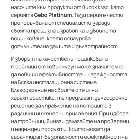
насочите към продукти от висок клас, като
серията
Gebo Platinum
. Тази серия е често
препоръчвана от специалисти заради
своята прецизна изработка и двойното
поцинковане, което осигурява
допълнителна защита и дълготрайност.
Изборът на качествени поцинковани
тройници от ковък чугун може значително
да повиши ефективността и надеждността
на всяка инсталационна система.
Благодарение на своите отлични
характеристики, те предлагат дългосрочно
решение за управление на потоците в
различни инженерни приложения. При избора
на тройници, винаги залагайте на проверени
и надеждни продукти, които могат да
гарантират безопасност и ефективност на