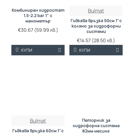
Комбиниран хидростат
Bulmat
1.5-2.2 bar 1" с
Гъвкава връзка 50см 1"с
манометър
коляно за хидрофорни
€30.67 (59.99 лв.)
системи
€14.57 (28.50 лв.)
КУПИ
КУПИ
Bulmat
Петорник за
хидрофорна система
Гъвкава връзка 60см 1"с
82мм месинг