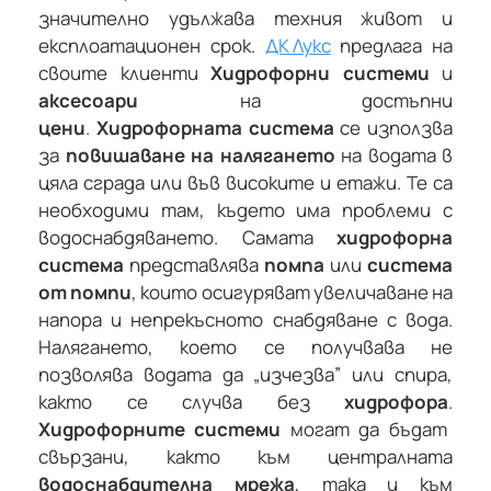
значително удължава техния живот и
експлоатационен срок.
ДК Лукс
предлага на
своите клиенти
Хидрофорни системи
и
аксесоари
на достъпни
цени
.
Хидрофорната система
се използва
за
повишаване на налягането
на водата в
цяла сграда или във високите и етажи. Те са
необходими там, където има проблеми с
водоснабдяването. Самата
хидрофорна
система
представлява
помпа
или
система
от помпи
, които осигуряват увеличаване на
напора и непрекъсното снабдяване с вода.
Налягането, което се получвава не
позволява водата да „изчезва” или спира,
както се случва без
хидрофора
.
Хидрофорните системи
могат да бъдат
свързани, както към централната
водоснабдителна мрежа
, така и към