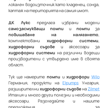
локален водоизточник като кладенец, сонда,
каптаж на територията на самия имот.
ДК Лукс
предлага избрани модели
самозасмукващи помпи
и
помпи
за
повишаване на налягането
,
комплектовани
хидрофорни системи
,
хидрофорни съдове
и аксесоари за
хидрофорни системи
на различни водещи
производители с утвърдено име в своята
област.
Тук ще намерите
помпи
и
хидрофори
Wilo
Германия, продукти на
Elpumps
Унгария,
разширителни
хидрофорни съдове
на
Zilmet
Италия и много други полезни и необходими
аксесоари. Разгледайте и нашите
предложения за