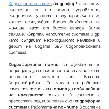
Хидрофорна система
/хидрофор/
е система
състояща се от помпа, управление,
съединения, защита и разширителен съд,
които осигуряват водоснабдяването на
жилище, част от висока сграда, вилно
селище, квартал, напоителна система и др.
като създават необходимото налягане и
дебит на водата във водопреносната
система.
Хидрофорните помпи
са изключително
подходящи за стационарна инсталация като
постоянен елемент от Вашето
водоснабдяване. Те могат да работят
самостоятелно като
помпа
за
повишаване
на налягането
, така и в система с
пресостат, разширителен съд (
хидрофорна
система
). Работата на
помпите
в система