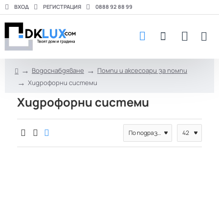
ВХОД
РЕГИСТРАЦИЯ
0888 92 88 99
Водоснабдяване
Помпи и аксесоари за помпи
h
Хидрофорни системи
o
m
Хидрофорни системи
e