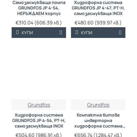
Самозасмукваща помпа
Хидрофорна система
GRUNDFOS JP 4-54,
GRUNDFOS JP 4-47, PT-H,
НЕРЪЖДАЕМ корпус
самозасмукваща INOX
€310.04 (606.39 лв.)
€480.60 (939.97 лв.)
КУПИ
КУПИ
Grundfos
Grundfos
Хидрофорна система
Компактна битова
GRUNDFOS JP 4-54, PT-H,
инверторна
самозасмукваща INOX
хидрофорна система
Grundfos Scala2 3-45А
€504.60 (986.91 лв.)
€656.74 (1,284.47 лв.)