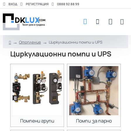
ВХОД
РЕГИСТРАЦИЯ
0888 92 88 99
Отопление
Циркулационни помпи и UPS
h
Циркулационни помпи и UPS
o
m
e
Помпени групи
Помпи за парно