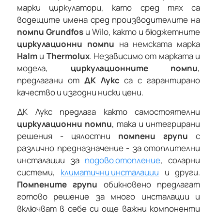
марки циркулатори, като сред тях са
водещите имена сред производителите на
помпи Grundfos
и Wilo, както и бюджетните
циркулационни помпи
на немската марка
Halm
и
Thermolux
. Независимо от марката и
модела,
циркулационните помпи
,
предлагани от
ДК Лукс
са с гарантирано
качество и изгодни ниски цени.
ДК Лукс предлага както самостоятелни
циркулационни помпи
, така и интегрирани
решения - цялостни
помпени групи
с
различно предназначение - за отоплителни
инсталации за
подово отопление
, соларни
системи,
климатични инсталации
и други.
Помпените групи
обикновено предлагат
готово решение за много инсталации и
включват в себе си още важни компоненти