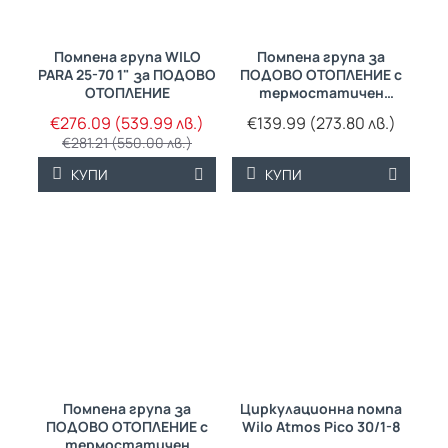
ТРАЙНО НИСКА
Помпена група WILO
Помпена група за
-2%
ЦЕНА
PARA 25-70 1" за ПОДОВО
ПОДОВО ОТОПЛЕНИЕ с
ОТОПЛЕНИЕ
термостатичен
вентил Barberi
€276.09 (539.99 лв.)
€139.99 (273.80 лв.)
€281.21 (550.00 лв.)
КУПИ
КУПИ
Помпена група за
Циркулационна помпа
ПОДОВО ОТОПЛЕНИЕ с
Wilo Atmos Pico 30/1-8
термостатичен