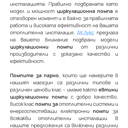
инсталацията. Правилно подбраната като
модел и мощност
циркулационна помпа
е
отговорен момент и е важно за правилната
работа и високата ефективност на Вашата
отоплителна инсталация.
ДК Лукс
предлага
на Вашето внимание подбрани модели
циркулационни помпи
от различни
производители с доказано качество и
ефективност.
Помпите за парно
, които ще намерите в
нашият магазин са различни типове и
различен ценови клас – имаме както
евтини
циркулационни помпи
с добро качество,
висок клас
помпи за
отоплителни системи и
енергоспестяващи електронни
помпи
за
всякакви отоплителни инсталации. В
нашите предложения са включени различни