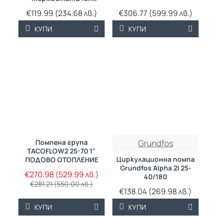
вентил GP Mix T
€119.99 (234.68 лв.)
€306.77 (599.99 лв.)
КУПИ
КУПИ
Помпена група
Grundfos
-4%
TACOFLOW2 25-70 1"
Циркулационна помпа
ПОДОВО ОТОПЛЕНИЕ
Grundfos Alpha 2l 25-
€270.98 (529.99 лв.)
40/180
€281.21 (550.00 лв.)
€138.04 (269.98 лв.)
КУПИ
КУПИ