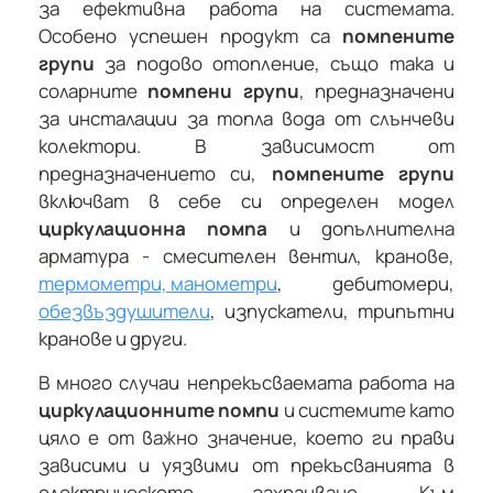
за ефективна работа на системата.
Особено успешен продукт са
помпените
групи
за подово отопление, също така и
соларните
помпени групи
, предназначени
за инсталации за топла вода от слънчеви
колектори. В зависимост от
предназначението си,
помпените групи
включват в себе си определен модел
циркулационна помпа
и допълнителна
арматура - смесителен вентил, кранове,
термометри, манометри
, дебитомери,
обезвъздушители
, изпускатели, трипътни
кранове и други.
В много случаи непрекъсваемата работа на
циркулационните помпи
и системите като
цяло е от важно значение, което ги прави
зависими и уязвими от прекъсванията в
електрическото захранване. Към