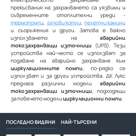
прекъсвания на захранването са уязвими и
съвременните отоплителни уреди -
термопомпи
,
газови котли
,
пелетни камини
и съоръжения и други. Затова е важно
използването на
аварийни
токозахранващи източници
(UPS). Тези
устройства най-често се използват за
подаване на аварийно захранване към
циркулационните помпи
, по-рядко се
използват и за други устройства. ДК Лукс
предлага различни модели
аварийни
токозахранващи източници
, подходящи
за повечето модели
циркулационни помпи
.
ПОСЛЕДНО ВИДЯНИ
НАЙ-ТЪРСЕНИ