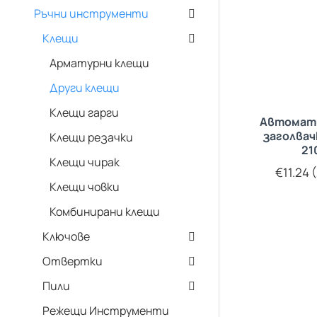
Ръчни инструменти
Клещи
Арматурни клещи
Други клещи
Клещи гарги
Автомат
заголвач
Клещи резачки
2
Клещи чирак
€11.24 (
Клещи човки
Комбинирани клещи
Ключове
Отвертки
Пили
Режещи Инструменти