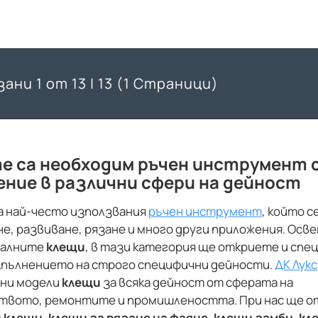
ани 1 от 13 | 13 (1 Страници)
е са необходим ръчен инструмент 
ние в различни сфери на дейност
а най-често използвания
ръчен инструмент
, който с
е, развиване, рязане и много други приложения. Осве
налните
клещи
, в тази категория ще откриете и спе
зпълнението на строго специфични дейности.
ДК Лукс
ни модели
клещи
за всяка дейност от сферата на
вото, ремонтите и промишлеността. При нас ще 
 клещи
,
клещи за рязане на фаянс
,
клещи замби
,
кл