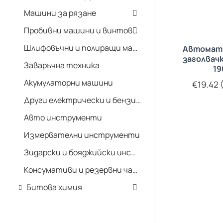
Машини за рязане
Пробивни машини и винтоверти
Шлифовъчни и полиращи машини
Автомат
заголвачк
Заваръчна техника
1
Акумулаторни машини
€19.42 (
Други електрически и бензинови машини
Авто инструменти
Измервателни инструменти
Зидарски и бояджийски инструменти
Консумативи и резервни части
Битова химия