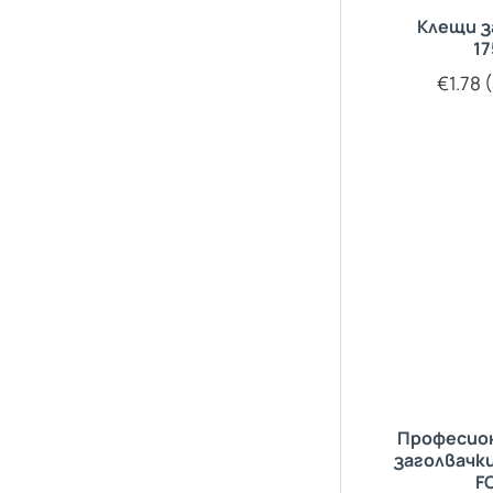
Клещи з
1
€1.78 (
Професио
заголвачк
F