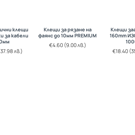
ични клещи
Клещи за рязане на
Клещи за
и за кабели
фаянс до 10мм PREMIUM
160mm ИЗ
90мм
100
€4.60 (9.00 лв.)
37.98 лв.)
€18.40 (3