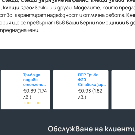
е,
клещи
заголвачки и и други. Моделите, които пред
ество, гарантират надеждност и отлична работа.
Кл
ория ще се превърнат във ваши верни помощници в 
 предназначени.
Тръба за
ППР Тръба
подово
Ф20
отопление
Стабилизирана
Ф16 HERZ-
СТЪКЛОВЛАКНО
€0.89 (1.74
€0.93 (1.82
Line PE-
лв.)
лв.)
RT/EVOH/PE-
RT 480м
Обслужване на клиент