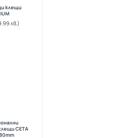
и клещи
IUM
9.99 лв.)
онални
клещи CETA
180mm