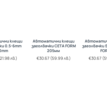
ични клещи
Автоматични клещи
Автоматич
ки 0.5-6mm
заголвачки CETA FORM
заголвачки 
10mm
205мм
FO
21.98 лв.)
€30.67 (59.99 лв.)
€30.67 (5