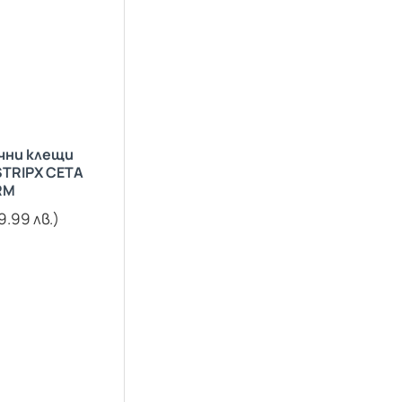
ни клещи
STRIPX CETA
RM
9.99 лв.)