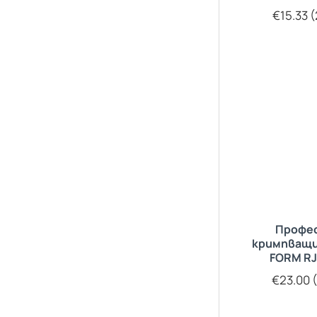
€15.33 (
Профе
кримпващи
FORM RJ
€23.00 (