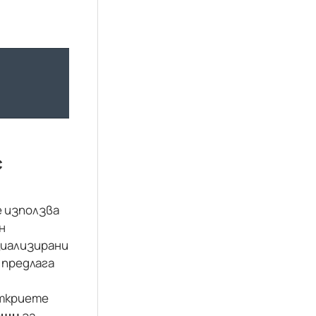
с
е използва
н
циализирани
предлага
откриете
ещи
за