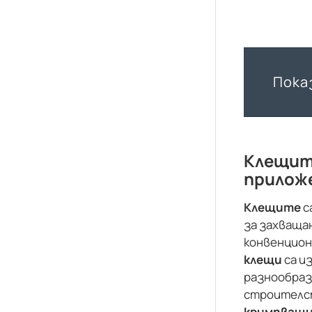
Показ
Клещит
приложе
Клещите
с
за захващан
конвенцио
клещи
са и
разнообраз
строителст
кримпващи