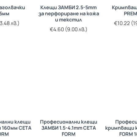
аголвачки
Клещи ЗАМБИ 2.5-5mm
Кримпващ
75мм
за перфориране на кожа
PREM
и текстил
3.48 лв.)
€10.22 (1
€4.60 (9.00 лв.)
нални клещи
Професионални клещи
Професи
и 160мм CETA
ЗАМБИ 1.5-4.1mm CETA
кримпващи 
ORM
FORM
FORM 