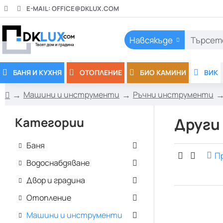
E-MAIL:
OFFICE@DKLUX.COM
Навсякъде
Търсете
тук..
БАНЯ И КУХНЯ
ОТОПЛЕНИЕ
БИО КАМИНИ
ВИК
Машини и инструменти
Ръчни инструменти
h
o
Категории
Други
m
e
Баня
П
Водоснабдяване
Двор и градина
Отопление
Машини и инструменти