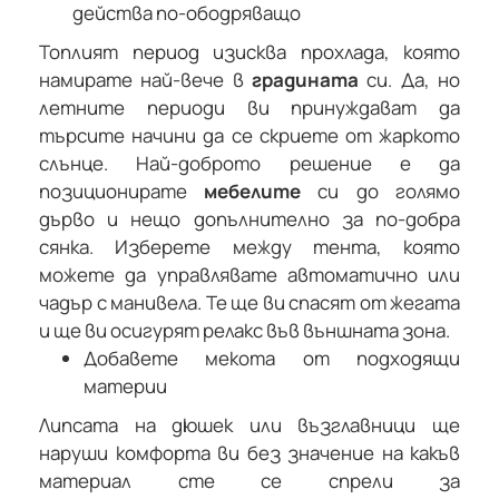
Топлият период изисква прохлада, която
намирате най-вече в
градината
си. Да, но
летните периоди ви принуждават да
търсите начини да се скриете от жаркото
слънце. Най-доброто решение е да
позиционирате
мебелите
си до голямо
дърво и нещо допълнително за по-добра
сянка. Изберете между тента, която
можете да управлявате автоматично или
чадър с манивела. Те ще ви спасят от жегата
и ще ви осигурят релакс във външната зона.
Добавете мекота от подходящи
материи
Липсата на дюшек или възглавници ще
наруши комфорта ви без значение на какъв