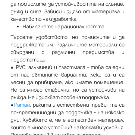
да помислите за устойчивостта на слънце,
дъжд и сняг. Зависи изцяло от материала и
качеството на изработка.
Наблегнете на рационалността
Търсете удобството, но помислите и за
поддръжката им. Различните материали са
свързани с различни предимства и
недостатъци.
●
PVC, алуминий и пластмаса - това са едни
от най-евтините варианти, леки са и са
лесни за прибиране, ако имате помещение.
Не са много стабилни, но са устойчиви на
ръжда. Не изискват особена поддръжка.
●
Ратан
, ракита и естествени треви- те са
по-претенциозни за поддръжка - на няколко
дни. Хубавото е, че е естествен материал,
който е много устойчив на всякакви условия.
Придава красив вид на всяка градина.