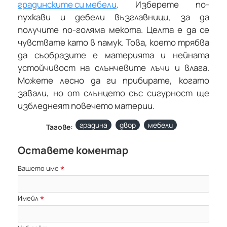
градинските си мебели
. Изберете по-
пухкави и дебели възглавници, за да
получите по-голяма мекота. Целта е да се
чувствате като в памук. Това, което трябва
да съобразите е материята и нейната
устойчивост на слънчевите лъчи и влага.
Можете лесно да ги прибирате, когато
завали, но от слънцето със сигурност ще
избледнеят повечето материи.
градина
двор
мебели
Тагове:
Оставете коментар
Вашето име
Имейл