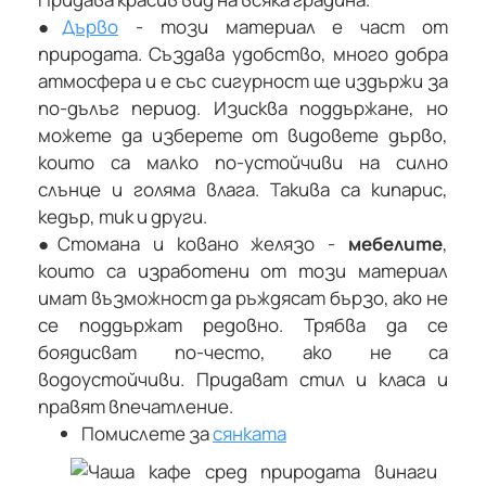
●
Дърво
- този материал е част от
природата. Създава удобство, много добра
атмосфера и е със сигурност ще издържи за
по-дълъг период. Изисква поддържане, но
можете да изберете от видовете дърво,
които са малко по-устойчиви на силно
слънце и голяма влага. Такива са кипарис,
кедър, тик и други.
●
Стомана и ковано желязо -
мебелите
,
които са изработени от този материал
имат възможност да ръждясат бързо, ако не
се поддържат редовно. Трябва да се
боядисват по-често, ако не са
водоустойчиви. Придават стил и класа и
правят впечатление.
Помислете за
сянката