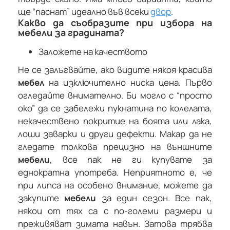
ще “паснат” идеално във всеки
двор
.
Какво да съобразите при избора на
мебели за градината?
Заложете на качеството
Не се залъгвайте, ако видите някоя красива
мебел
на изключително ниска цена. Първо
огледайте внимателно. Би могло с “просто
око” да се забележи пукнатина по колелата,
некачествено покритие на боята или лака,
лоши заварки и други дефекти. Макар да не
гледате толкова прецизно на външните
мебели
, все пак не ги купувате за
еднократна употреба. Неприятното е, че
при липса на особено внимание, можете да
закупите
мебели
за един сезон. Все пак,
някои от тях са с по-големи размери и
преживяват зимата навън. Затова трябва