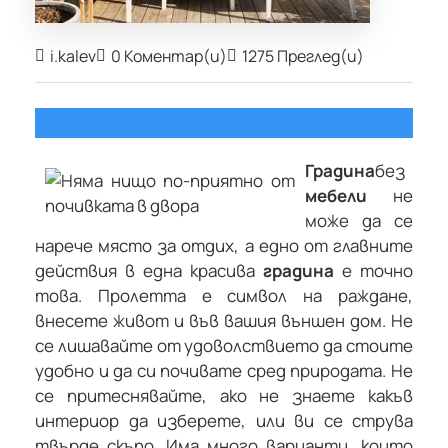
i.kalev
0 Коментар(и)
1275 Преглед(и)
Градина
без
мебели
не
може да се
нарече място за отдих, а едно от главните
действия в една красива
градина
е точно
това. Пролетта е символ на раждане,
внесете живот и във вашия външен дом. Не
се лишавайте от удоволствието да стоите
удобно и да си почивате сред природата. Не
се притеснявайте, ако не знаете какъв
интериор да изберете, или ви се струва
твърде скъпо. Има много варианти, които