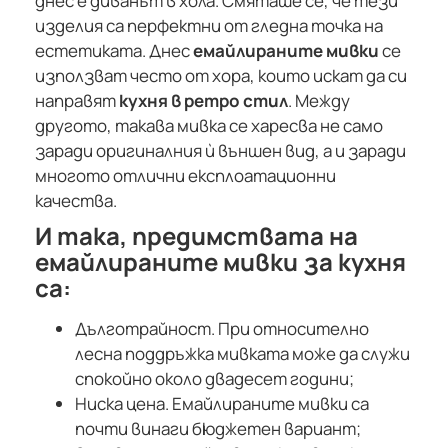
днес е диванът в хола. Смяташе се, че тези
изделия са перфектни от гледна точка на
естетиката. Днес
емайлираните мивки
се
използват често от хора, които искат да си
направят
кухня в ретро стил
. Между
другото, такава мивка се харесва не само
заради оригиналния ѝ външен вид, а и заради
многото отлични експлоатационни
качества.
И така, предимствата на
емайлираните мивки за кухня
са:
Дълготрайност. При относително
лесна поддръжка мивката може да служи
спокойно около двадесет години;
Ниска цена. Емайлираните мивки са
почти винаги бюджетен вариант;