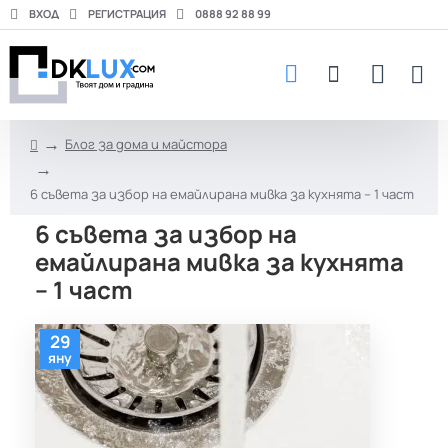
ВХОД
РЕГИСТРАЦИЯ
0888 92 88 99
Блог за дома и майстора
h
o
6 съвета за избор на емайлирана мивка за кухнята – 1 част
m
e
6 съвета за избор на
емайлирана мивка за кухнята
– 1 част
29
яну