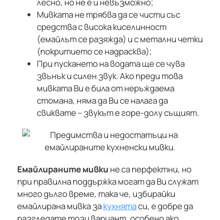
лесно, но не е и невъзможно;
Мивката не трябва да се чисти със
средства с висока киселинност
(емайлът се разяжда) и с метални четки
(покритието се надрасква);
При пускането на водата ще се чува
звънък и силен звук. Ако преди това
мивката Ви е била от неръждаема
стомана, няма да Ви се налага да
свиквате – звукът е горе-долу същият.
Емайлираните мивки
не са перфектни, но
при правилна поддържка могат да Ви служат
много дълго време, така че, избирайки
емайлирана мивка за
кухнята
си, е добре да
разгледате този вариант, особено ако