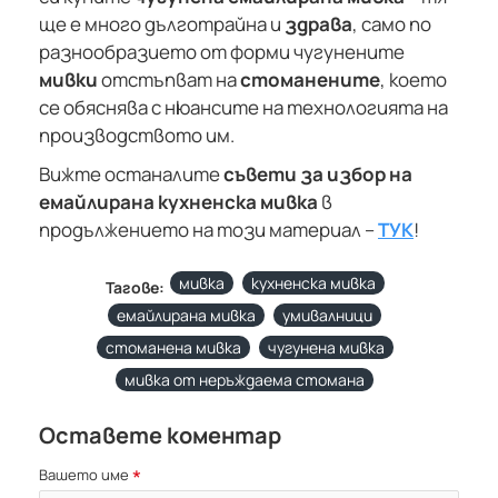
ще е много дълготрайна и
здрава
, само по
разнообразието от форми чугунените
мивки
отстъпват на
стоманените
, което
се обяснява с нюансите на технологията на
производството им.
Вижте останалите
съвети за избор на
емайлирана кухненска мивка
в
продължението на този материал –
ТУК
!
мивка
кухненска мивка
Тагове:
емайлирана мивка
умивалници
стоманена мивка
чугунена мивка
мивка от неръждаема стомана
Оставете коментар
Вашето име