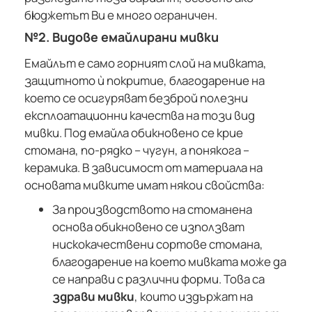
бюджетът Ви е много ограничен.
№2. Видове емайлирани мивки
Емайлът е само горният слой на мивката,
защитното ѝ покритие, благодарение на
което се осигуряват безброй полезни
експлоатационни качества на този вид
мивки. Под емайла обикновено се крие
стомана, по-рядко – чугун, а понякога –
керамика. В зависимост от материала на
основата мивките имат някои свойства:
За производството на стоманена
основа обикновено се използват
нискокачествени сортове стомана,
благодарение на което мивката може да
се направи с различни форми. Това са
здрави мивки
, които издържат на