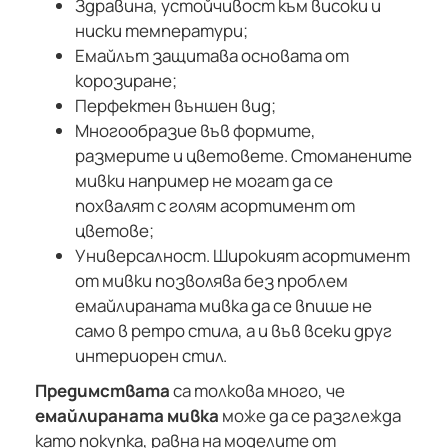
Здравина, устойчивост към високи и
ниски температури;
Емайлът защитава основата от
корозиране;
Перфектен външен вид;
Многообразие във формите,
размерите и цветовете. Стоманените
мивки например не могат да се
похвалят с голям асортимент от
цветове;
Универсалност. Широкият асортимент
от мивки позволява без проблем
емайлираната мивка да се впише не
само в ретро стила, а и във всеки друг
интериорен стил.
Предимствата
са толкова много, че
емайлираната мивка
може да се разглежда
като покупка, равна на моделите от