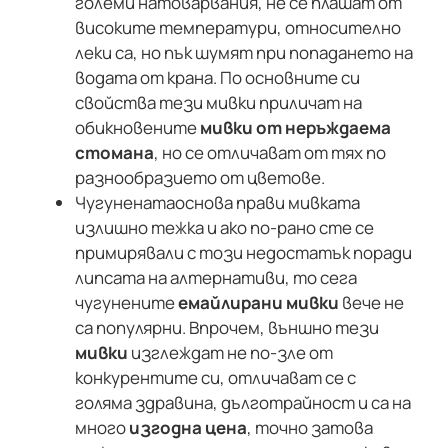
големи натоварвания, не се плашат от
високите температури, относително
леки са, но пък шумят при попадането на
водата от крана. По основните си
свойства тези мивки приличат на
обикновените
мивки от неръждаема
стомана
, но се отличават от тях по
разнообразието от цветове.
Чугунената
основа прави мивката
излишно тежка и ако по-рано сте се
примирявали с този недостатък поради
липсата на алтернативи, то сега
чугунените
емайлирани мивки
вече не
са популярни. Впрочем, външно тези
мивки
изглеждат не по-зле от
конкурентите си, отличават се с
голяма здравина, дълготрайност и са на
много
изгодна цена
, точно затова