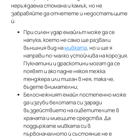
неръждаема стомана и камък, но не
забравяйте да отчетете и недостатъците
ѝ:
При силен удар емайлът може да се
напука, което не само ще развали
външния вид на
мивката
, но и ще я
направи по-малко устойчива на корозия.
Пукнатини и драскотини могат да се
появят и ако падне някоя тежка
тенджера или тиган в нея, така че,
бъдете внимателни;
Белоснежният емайл постепенно може
да изгуби белотата си заради
въздействието на оцветителите в
храната и миещите средства. Да
поддържате мивката си в
първоначалното ѝ състояние не е