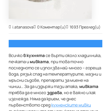
i.atanasova
0 Коментар(и)
1693 Преглед(и)
Всичко
в кухнята
се върти около хладилника,
печката и
мивката
, при това точно
последното се използва най-много – гореща
вода, рязък спад на температурите, мазни и
мръсни съдове, препарати за миене на
чинии… За да издържи тази атака,
мивката
трябва да е много
здрава
, но е важно и как
изглежда. Няма да крием, че днес
първенството сред
кухненските мивки