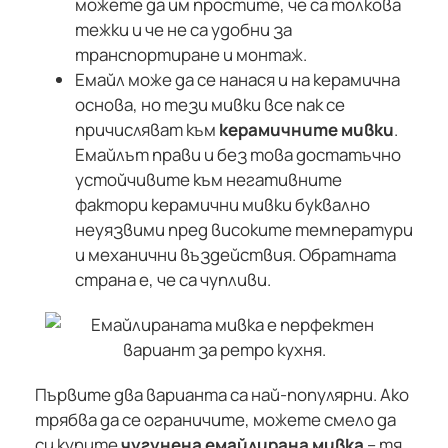
можете да им простите, че са толкова
тежки и че не са удобни за
транспортиране и монтаж.
Емайл може да се нанася и на керамична
основа, но тези мивки все пак се
причисляват към
керамичните мивки
.
Емайлът прави и без това достатъчно
устойчивите към негативните
фактори керамични мивки буквално
неуязвими пред високите температури
и механични въздействия. Обратната
страна е, че са чупливи.
Първите два варианта са най-популярни. Ако
трябва да се ограничите, можете смело да
си купите
чугунена емайлирана мивка
– тя