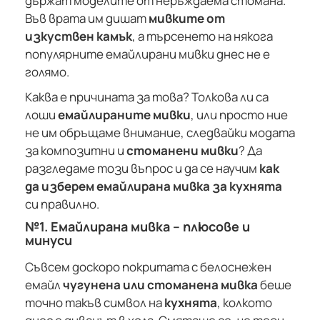
държат моделите от неръждаема стомана.
Във врата им дишат
мивките от
изкуствен камък
, а търсенето на някога
популярните емайлирани мивки днес не е
голямо.
Каква е причината за това? Толкова ли са
лоши
емайлираните мивки
, или просто ние
не им обръщаме внимание, следвайки модата
за композитни и
стоманени мивки
? Да
разгледаме този въпрос и да се научим
как
да изберем емайлирана мивка за кухнята
си правилно.
№1. Емайлирана мивка – плюсове и
минуси
Съвсем доскоро покритата с белоснежен
емайл
чугунена или стоманена мивка
беше
точно такъв символ на
кухнята
, колкото