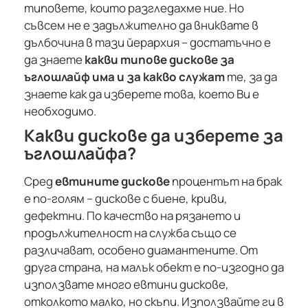
типовете, които разгледахме ние. Но
съвсем не е задължително да вниквате в
дълбочина в тази йерархия – достатъчно е
да знаете
какви типове дискове за
ъглошлайф има и за какво служат
те, за да
знаете как да изберете това, което Ви е
необходимо.
Какви дискове да изберете за
ъглошлайфа?
Сред
евтините дискове
процентът на брак
е по-голям – дискове с биене, криви,
дефектни. По качество на рязането и
продължителност на служба също се
различават, особено диамантените. От
друга страна, на малък обект е по-изгодно да
използвате много евтини дискове,
отколкото малко, но скъпи. Използвайте ги в