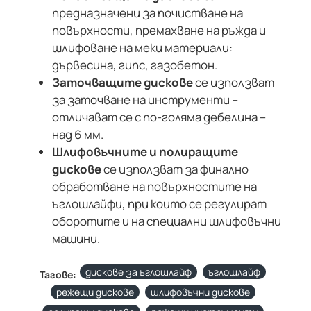
предназначени за почистване на
повърхности, премахване на ръжда и
шлифоване на меки материали:
дървесина, гипс, газобетон.
Заточващите дискове
се използват
за заточване на инструменти –
отличават се с по-голяма дебелина –
над 6 мм.
Шлифовъчните и полиращите
дискове
се използват за финално
обработване на повърхностите на
ъглошлайфи, при които се регулират
оборотите и на специални шлифовъчни
машини.
дискове за ъглошлайф
ъглошлайф
Тагове:
режещи дискове
шлифовъчни дискове