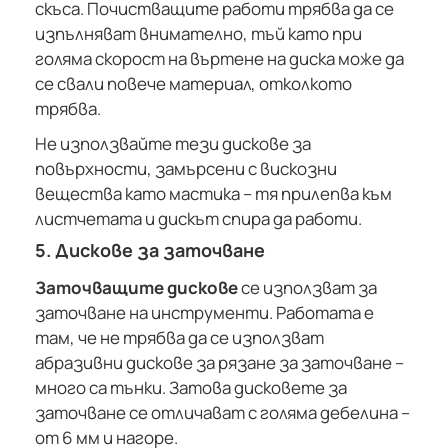
скъса. Почистващите работи трябва да се
изпълняват внимателно, тъй като при
голяма скорост на въртене на диска може да
се свали повече материал, отколкото
трябва.
Не използвайте тези дискове за
повърхности, замърсени с вискозни
вещества като мастика – тя прилепва към
листчетата и дискът спира да работи.
5. Дискове за заточване
Заточващите дискове
се използват за
заточване на инструменти. Работата е
там, че не трябва да се използват
абразивни дискове за рязане за заточване –
много са тънки. Затова дисковете за
заточване се отличават с голяма дебелина –
от 6 мм и нагоре.