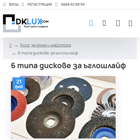
ВХОД
РЕГИСТРАЦИЯ
0888 92 88 99
Блог за дома и майстора
h
6 типа дискове за ъглошлайф
o
m
6 типа дискове за ъглошлайф
e
21
фев