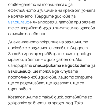
отвеждането на топлината и за
ефективното извличане на праха от зоната
на рязането. Твърдите дискове за
ъглошлайф
няма прорези, затова при рязане
те се нагряват бързо и пилят силно, затова
са малко по-евтини.
Диамантеното покритие на различните
дискове е с различен състав и твърдост.
Затова мрамор трябва да се пили с диск за
мрамор, а бетон – с диск за бетон. Ако
игнорирате
спецификата на дисковете за
ъглошлайф
, ще трябва да купувате
постоянно нови дискове, защото старите
ще се разрушават, ще изгарят и ще се
изтъпяват.
Когато пилите с такъв диск, оставяйте го
за кратко да върти на празен ход. Така