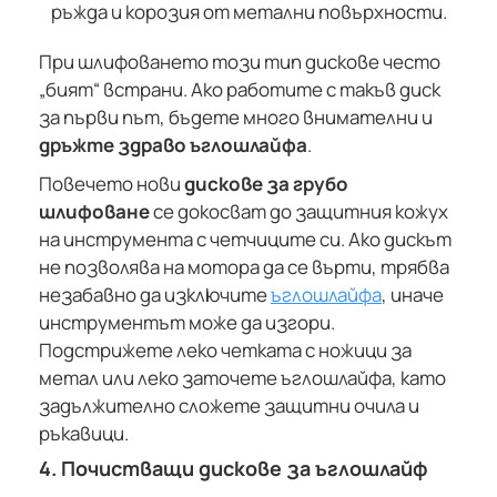
При шлифоването този тип дискове често
„бият“ встрани. Ако работите с такъв диск
за първи път, бъдете много внимателни и
дръжте здраво ъглошлайфа
.
Повечето нови
дискове за грубо
шлифоване
се докосват до защитния кожух
на инструмента с четчиците си. Ако дискът
не позволява на мотора да се върти, трябва
незабавно да изключите
ъглошлайфа
, иначе
инструментът може да изгори.
Подстрижете леко четката с ножици за
метал или леко заточете ъглошлайфа, като
задължително сложете защитни очила и
ръкавици.
4. Почистващи дискове за ъглошлайф