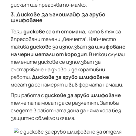
дискът ще прегрява по-малко.
3. Дискове за ъглошлайф за грубо
шлифоване
Тези
дискове
са
от стомана
, като в тях са
впресовани телени „венчета“. Най-често
такива
дискове
за използват
за шлифоване
на черни метали от корозия
. В някои случаи
телените дискове се използват за
състаряване на дърво и декоративни
работи.
Дискове за грубо шлифоване
могат да се намерят и във формата на чаши.
При работа с
дискове за грубо шлифоване
телчетата могат да се разлетят. Затова
следете в работната зона да няма хора без
защитно облекло и очила.