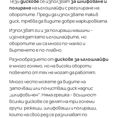
Тези
дискове
се използват
за шлифоване и
полиране
на ъглошлайфи с регулиране на
оборотите. Преди да използвате такъв
диск, трябва да видите добре маркировката.
Използват ги и за полиращи машини –
изглеждат като ъглошлайфите, но
оборотите им са много по-малко и
въртенето е по-плавно.
Разнообразието от
дискове за ъглошлайфи
е много голямо, но на високи обороти
повечето от тях не могат да работят.
Много често можете да видите на
заточващ или почистващ диск надпис
„шлифовъчен“. Няма грешка – всъщност
всички дискове се делят на три големи
групи: режещи, шлифоващи и полиращи,
които на свой ред се различават по