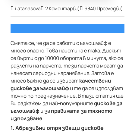
i.atanasova
2 Коментар(и)
6840 Преглед(и)
Смята се, че да се работи с ъглошлайф е
много опасно. Това наистина е така. Дискът
се върти с до 10000 оборота в минута, ако се
разлети на парчета, тези парчета могат да
нанесат сериозни наранявания. Затова е
много важно да се избират
качествени
дискове за ъглошлайф
и те да се използват
точно по предназначение. В тази статия ще
Ви разкажем за най-популярните
дискове за
ъглошлайф
и за
правилата за тяхното
използване
.
1. Абразивни отрязващи дискове