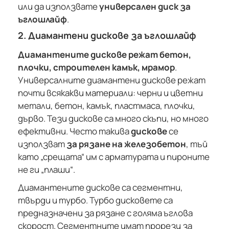
или да използвате
универсален диск за
ъглошлайф
.
2. Диамантени дискове за ъглошлайф
Диамантените дискове режат бетон,
плочки, строителен камък, мрамор
.
Универсалните диамантени дискове режат
почти всякакви материали: черни и цветни
метали, бетон, камък, пластмаса, плочки,
дърво. Тези дискове са много скъпи, но много
ефективни. Често такива
дискове
се
използват
за рязане на железобетон
, тъй
като „срещата“ им с арматурата и пироните
не ги „плаши“.
Диамантените дискове са сегментни,
твърди и турбо. Турбо дисковете са
предназначени за рязане с голяма ъглова
скорост. Сегментните имат прорези за