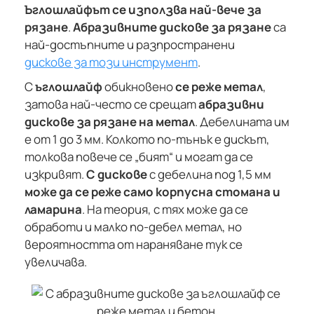
Ъглошлайфът се използва най-вече за
рязане
.
Абразивните дискове за рязане
са
най-достъпните и разпространени
дискове за този инструмент
.
С
ъглошлайф
обикновено
се реже метал
,
затова най-често се срещат
абразивни
дискове за рязане на метал
. Дебелината им
е от 1 до 3 мм. Колкото по-тънък е дискът,
толкова повече се „бият“ и могат да се
изкривят.
С дискове
с дебелина под 1,5 мм
може да се реже само корпусна стомана и
ламарина
. На теория, с тях може да се
обработи и малко по-дебел метал, но
вероятността от нараняване тук се
увеличава.