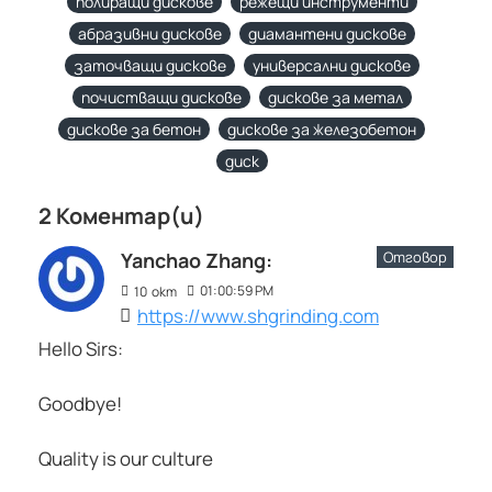
полиращи дискове
режещи инструменти
абразивни дискове
диамантени дискове
заточващи дискове
универсални дискове
почистващи дискове
дискове за метал
дискове за бетон
дискове за железобетон
диск
2 Коментар(и)
Отговор
Yanchao Zhang:
01:00:59 PM
10
окт
https://www.shgrinding.com
Hello Sirs:
Goodbye!
Quality is our culture