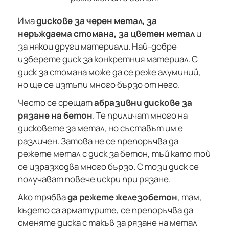
Има
дискове за черен метал, за
неръждаема стомана, за цветен метал
и
за някои други материали. Най-добре
изберете диск за конкретния материал. С
диск за стомана може да се реже алуминий,
но ще се изтъпи много бързо от него.
Често се срещат
абразивни дискове за
рязане на бетон
. Те приличат много на
дисковете за метал, но съставът им е
различен. Затова не се препоръчва да
режете метал с диск за бетон, тъй като той
се изразходва много бързо. С този диск се
получават повече искри при рязане.
Ако трябва
да режете железобетон
, там,
където са арматурите, се препоръчва да
сменяте диска с такъв за рязане на метал