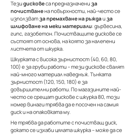
Тези
дискове
са предназначени
за
почистване
на повърхности, най-често се
използват
за премахване на ръжда
и
за
шлифоване на меки материали
: дървесина,
гипс, газобетон. Почистващите дискове се
състоят от основа, на която за налепени
листчета от шкурка.
Шкурката с висока зърнистост (40, 60, 80,
100) е за груби работи – тези дискове свалят
най-много материал наведнъж. Тънката
зърнистост (120, 150, 180) е за
довършителни работи. По магазините най-
често се срещат дискове с шкурка 80, този
номер винаги трябва да е посочен на самия
диск и на опаковката му.
Не трябва да работите с почистващ диск,
докато се изхаби цялата шкурка – може да се