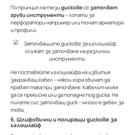
По принцип на тези
дискове
се
заточват
груби инструменти
– лопати за
перфоратори например или точат арматура
и профили.
Не поставяйте ъглошлайфа на извития
захранващ кабел – някои хора обичат да
правят така при заточване. Кабелът може
да се прекъсне или да попадне под диска. Не
пилете със заточващ диск – много е дебел за
това.
6. Шлифовъчни и полиращи дискове за
ъглошлайф