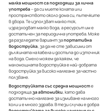
малка мощност са подходящи за лична
употреба
– да си миете колата или
пространството около дома си, пътечките
в двора. Те използват малко ток,
изразходват малко вода, а ресурсът им е
достатъчен за периодична употреба. Може
да разгледате вариант за
портативна
водоструйка
, за да не сте зависими от
дължината на кабела и достъпа до източник
на вода. Смело можем да кажем, че
маломощната водоструйка е най-добрата
водоструйка за високо налягане за частно
ползване.
Водоструйката със средна мощност
е
подходяща
за автомивки
, като дава
достатъчно налягане за измиване на много
коли и е много здрава. В тези случаи е добра
водоструйката за високо налягане със