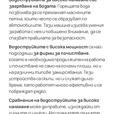
загряване на водата
. Горещата вода
позволява да се премахнат маслените
петна, които често се образуват по
автомобилите. Тази машина изисква умения
за работа с нея и повишено внимание, да се
спазват правилата за безопасност.
Водоструйките с висока мощност
са най-
подходящи
за фирми за почистване
,
когато е необходима продължителна работа
и почистване не само на големи площи, но и
на различни типове замърсявания. Тези
устройства са скъпи, но и служат дълго
време, като работят много ефективно и се
повреждат рядко.
Сравнение на водоструйките за високо
налягане
може да правите, изхождайки от
личните си нужди. Ако планирате да миете