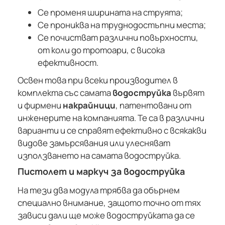
Се променя ширината на струята;
Се прониква на труднодостъпни места;
Се почистват различни повърхности,
от коли до тротоари, с висока
ефективност.
Освен това при всеки производител в
комплекта със самата
водоструйка
вървят
и фирмени
накрайници
, патентовани от
инженерите на компанията. Те са в различни
варианти и се справят ефективно с всякакви
видове замърсявания или улесняват
използването на самата водоструйка.
Пистолет и маркуч за водоструйка
На тези два модула трябва да обърнем
специално внимание, защото точно от тях
зависи дали ще може водоструйката да се