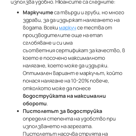
използва удобно. Нюансите са следните:
Маркучите
са твърди и груби, но много
здрави, за да издържат налягането на
водата. Всеки
маркуч
се тества от
производителите още на етап
сглобяване и си има
съответния сертификат за качество, в
което е посочено максималното
налягане, което може да издържи.
Оптимален вариант е маркучът, който
понася налягане на 10-20% повече,
отколкото може да понесе
водоструйката на максимални
обороти
.
Пистолетът за водоструйка
определя степента на удобство при
използването на агрегата.
Пистолетът насочва струята на