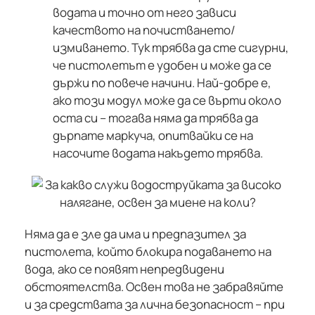
водата и точно от него зависи
качеството на почистването/
измиването. Тук трябва да сте сигурни,
че пистолетът е удобен и може да се
държи по повече начини. Най-добре е,
ако този модул може да се върти около
оста си – тогава няма да трябва да
дърпате маркуча, опитвайки се на
насочите водата накъдето трябва.
Няма да е зле да има и предпазител за
пистолета, който блокира подаването на
вода, ако се появят непредвидени
обстоятелства. Освен това не забравяйте
и за средствата за лична безопасност – при