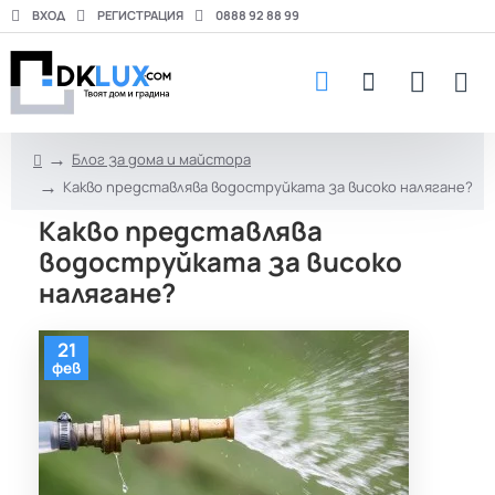
ВХОД
РЕГИСТРАЦИЯ
0888 92 88 99
Блог за дома и майстора
h
Какво представлява водоструйката за високо налягане?
o
m
Какво представлява
e
водоструйката за високо
налягане?
21
фев