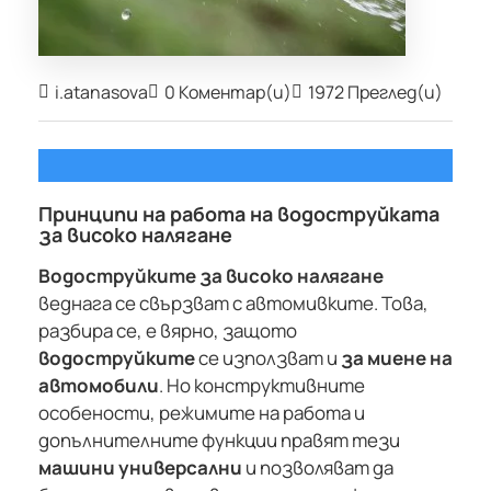
i.atanasova
0 Коментар(и)
1972 Преглед(и)
Принципи на работа на водоструйката
за високо налягане
Водоструйките за високо налягане
веднага се свързват с автомивките. Това,
разбира се, е вярно, защото
водоструйките
се използват и
за миене на
автомобили
. Но конструктивните
особености, режимите на работа и
допълнителните функции правят тези
машини универсални
и позволяват да