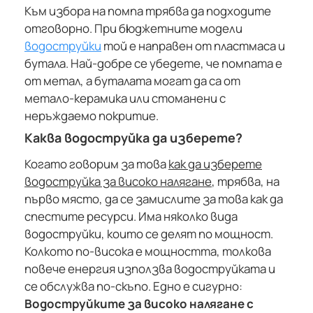
Към избора на помпа трябва да подходите
отговорно. При бюджетните модели
водоструйки
той е направен от пластмаса и
бутала. Най-добре се убедете, че помпата е
от метал, а буталата могат да са от
метало-керамика или стоманени с
неръждаемо покритие.
Каква водоструйка да изберете?
Когато говорим за това
как да изберете
водоструйка за високо налягане
, трябва, на
първо място, да се замислите за това как да
спестите ресурси. Има няколко вида
водоструйки, които се делят по мощност.
Колкото по-висока е мощността, толкова
повече енергия използва водоструйката и
се обслужва по-скъпо. Едно е сигурно:
Водоструйките за високо налягане с