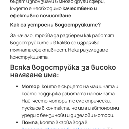
бъдат използвали в много други сфери,
където е необходимо
качествено и
ефективно почистване
.
Как са устроени водоструйките?
За начало, трябва да разберем как работят
водоструйките и в какво се изразява
тяхната ефективност. Нека разгледаме
конструкцията.
Всяка водоструйка за високо
налягане има:
Мотор
, който е сърцето на машината и
който поддържа работата на помпата.
Най-често моторът е електрически,
пуска се в контакта, но има и автономни
уреди с бензинови и дизелови мотори.
Помпа
, която вкарва вода в