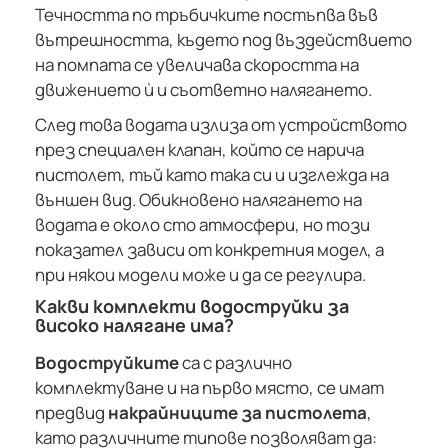
Течността по тръбичките постъпва във
вътрешността, където под въздействието
на помпата се увеличава скоростта на
движението ѝ и съответно налягането.
След това водата излиза от устройството
през специален клапан, който се нарича
пистолет, тъй като така си и изглежда на
външен вид. Обикновено налягането на
водата е около сто атмосфери, но този
показател зависи от конкретния модел, а
при някои модели може и да се регулира.
Какви комплекти водоструйки за
високо налягане има?
Водоструйките
са с различно
комплектуване и на първо място, се имат
предвид
накрайниците за пистолета
,
като различните типове позволяват да: