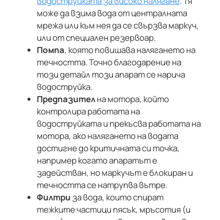
водоструйката за високо налягане
. Тя
може да взима вода от централната
мрежа или към нея да се свързва маркуч,
или от специален резервоар.
Помпа
, която повишава налягането на
течността. Точно благодарение на
този детайл този апарат се нарича
водоструйка.
Предпазител
на мотора, който
контролира работата на
водоструйката и прекъсва работата на
мотора, ако налягането на водата
достигне до критичната си точка,
например когато апаратът е
задействан, но маркучът е блокиран и
течността се натрупва вътре.
Филтри
за вода, които спират
тежките частици пясък, мръсотия (и