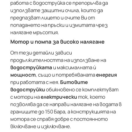
работа с водоструйка се препоръчва да
използвате защитни очила, които да
предпазват лицето и очите Ви от
попадането на пръски и измитата чрез
налягане мръсотия.
Мотор и помпа за високо налягане
От тези детайли зависи
продължителността на използване на
водоструйката
и максималната ѝ
мощност
, също и потребяваната
енергия
при работата с нея.
Битовите
водоструйки
обикновено се комплектуват
с мотори на
електрически
ток, което
позволява да се направи налягане на водата в
границите до 150 Бара, а конструкцията на
мотора се справя добре с постоянното
включване и изключване.