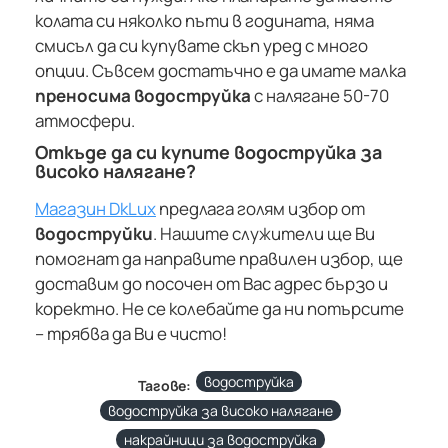
колата си няколко пъти в годината, няма
смисъл да си купувате скъп уред с много
опции. Съвсем достатъчно е да имате малка
преносима водоструйка
с налягане 50-70
атмосфери.
Откъде да си купите водоструйка за
високо налягане?
Магазин DkLux
предлага голям избор от
водоструйки
. Нашите служители ще Ви
помогнат да направите правилен избор, ще
доставим до посочен от Вас адрес бързо и
коректно. Не се колебайте да ни потърсите
– трябва да Ви е чисто!
водоструйка
Тагове:
водоструйка за високо налягане
накрайници за водоструйка