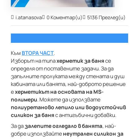
i.atanasova
0 Коментар(и)
5136 Преглед(и)
Към
ВТОРА ЧАСТ
.
Изборът на типа
херметик за баня
се
определя от поставените задачи. За да
запълните пролуката между стената и душ
кабината или банята, най-доброто решение
е
херметикът на основата на MS-
полимери
. Можете да използвате
полиуретаново лепило или водоустойчив
силикон за баня
с антигъбични добавки.
За да
залепите огледало в банята
, най-
добре използвайте
неутрален силикон за