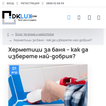
ВХОД
РЕГИСТРАЦИЯ
0888 92 88 99
Блог за дома и майстора
h
Херметици за баня – как да изберете най-добрия?
o
m
Херметици за баня – как да
e
изберете най-добрия?
01
апр