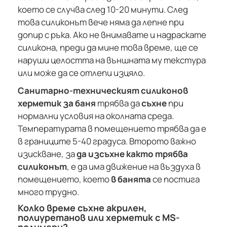
което се случва след 10-20 минути. След
това силиконът вече няма да лепне при
допир с ръка. Ако не внимавате и надраскате
силикона, преди да мине това време, ще се
наруши целостта на външната му текстура
или може да се отлепи изцяло.
Санитарно-техническият силиконов
херметик за баня
трябва да
съхне
при
нормални условия на околната среда.
Температурата в помещението трябва да е
в границите 5-40 градуса. Второто важно
изискване, за
да изсъхне както трябва
силиконът
, е да има движение на въздуха в
помещението, което
в банята
се постига
много трудно.
Колко време съхне акрилен,
полиуретанов или херметик с MS-