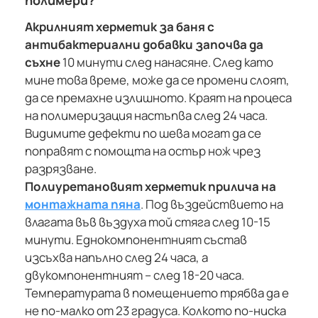
полимери?
Акрилният херметик за баня с
антибактериални добавки започва да
съхне
10 минути след нанасяне. След като
мине това време, може да се промени слоят,
да се премахне излишното. Краят на процеса
на полимеризация настъпва след 24 часа.
Видимите дефекти по шева могат да се
поправят с помощта на остър нож чрез
разрязване.
Полиуретановият херметик прилича на
монтажната пяна
. Под въздействието на
влагата във въздуха той стяга след 10-15
минути. Еднокомпонентният състав
изсъхва напълно след 24 часа, а
двукомпонентният – след 18-20 часа.
Температурата в помещението трябва да е
не по-малко от 23 градуса. Колкото по-ниска