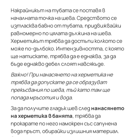
Накрайникът на тубата се поставя в
началната точка на шева. Средството се
изтласква бавно от тубата, придвижвайки
равномерно по цялата дължина на шева.
Херметикът трябва да достъпи колкото се
може по-дълбоко. Интензивността, с която
ще натискате, трябва да е еднаква, за да
бъде еднакво дебел слоят навсякъде.
Важно! При нанасянето на херметика не
трябва да допускате да се образуват
прекъсвания по шева, тъй като там ще
попада мръсотия и вода.
За да получите гладък шев след
нанасянето
на херметика в банята
, трябва да
прокарате по него намокрен със сапунена
вода пръст, обирайки излишния материал.