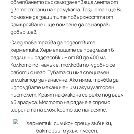
облепването със самозалепваща лента от
двете страни на пролуката. Този етап ще Ви
помогне да защитите повърхността от
замърсяване и ще помогне да се направи
добър шев.
След това трябва да подготвите
херметика. Херметиците се предлагат в
различни разфасовки – от 80 до 400 мл.
Колкото по-малък е, толкова по-удобно се
работи с него. Тубата си има специален
апликатор за нанасяне. Ако няма, трябва да
използвате механичен или акумулаторен
пистолет. Краят на флакона се реже под ъгъл
45 градуса. Мястото на рязане е спрямо
ширината на слоя, който ще нанасяте.