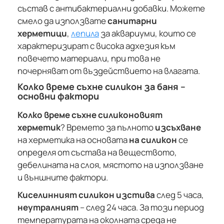
състав с антибактериални добавки. Можете
смело да използвате
санитарни
херметици
,
лепила
за аквариуми, които се
характеризират с висока адхезия към
повечето материали, при това не
почерняват от въздействието на влагата.
Колко време съхне силикон за баня –
основни фактори
Колко време съхне силиконовият
херметик
? Времето за пълното
изсъхване
на херметика на основата
на силикон
се
определя от състава на веществото,
дебелината на слоя, мястото на използване
и външните фактори.
Киселинният силикон изстива
след 5 часа,
неутралният
– след 24 часа. За този период
температурата на околната среда не