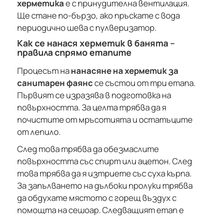
херметика
е с принудителна вентилация.
Ще стане по-бързо, ако пръскате с вода
периодично шева с пулверизатор.
Как се нанася херметик в банята –
правила спрямо етапите
Процесът на
нанасяне на херметик за
санитарен фаянс
се състои от три етапа.
Първият се изразява в подготовка на
повърхността. За целта трябва да я
почистите от мръсотията и остатъците
от лепило.
След това трябва да обезмаслите
повърхността със спирт или ацетон. След
това трябва да я изтриете със суха кърпа.
За запълването на дълбоки пролуки трябва
да обдухате мястото с горещ въздух с
помощта на сешоар. Следващият етап е