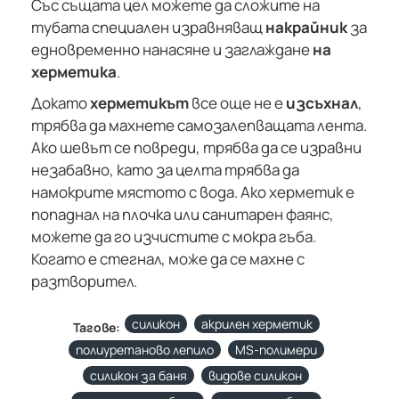
Със същата цел можете да сложите на
тубата специален изравняващ
накрайник
за
едновременно нанасяне и заглаждане
на
херметика
.
Докато
херметикът
все още не е
изсъхнал
,
трябва да махнете самозалепващата лента.
Ако шевът се повреди, трябва да се изравни
незабавно, като за целта трябва да
намокрите мястото с вода. Ако херметик е
попаднал на плочка или санитарен фаянс,
можете да го изчистите с мокра гъба.
Когато е стегнал, може да се махне с
разтворител.
силикон
акрилен херметик
Тагове:
полиуретаново лепило
MS-полимери
силикон за баня
видове силикон