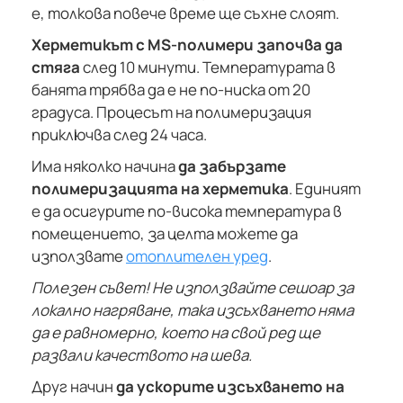
е, толкова повече време ще съхне слоят.
Херметикът с MS-полимери започва да
стяга
след 10 минути. Температурата в
банята трябва да е не по-ниска от 20
градуса. Процесът на полимеризация
приключва след 24 часа.
Има няколко начина
да забързате
полимеризацията на херметика
. Единият
е да осигурите по-висока температура в
помещението, за целта можете да
използвате
отоплителен уред
.
Полезен съвет! Не използвайте сешоар за
локално нагряване, така изсъхването няма
да е равномерно, което на свой ред ще
развали качеството на шева.
Друг начин
да ускорите изсъхването на