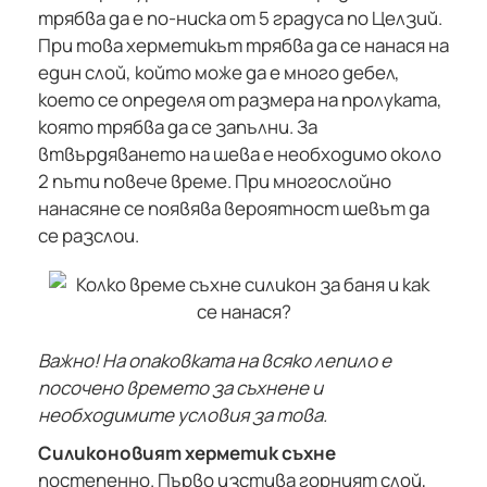
трябва да е по-ниска от 5 градуса по Целзий.
При това херметикът трябва да се нанася на
един слой, който може да е много дебел,
което се определя от размера на пролуката,
която трябва да се запълни. За
втвърдяването на шева е необходимо около
2 пъти повече време. При многослойно
нанасяне се появява вероятност шевът да
се разслои.
Важно! На опаковката на всяко лепило е
посочено времето за съхнене и
необходимите условия за това.
Силиконовият херметик съхне
постепенно. Първо изстива горният слой,