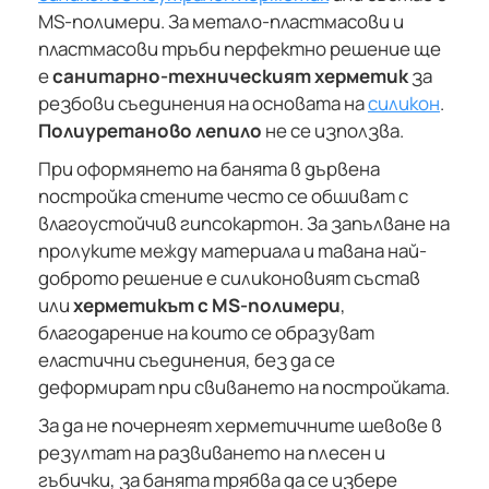
MS-полимери. За метало-пластмасови и
пластмасови тръби перфектно решение ще
е
санитарно-техническият херметик
за
резбови съединения на основата на
силикон
.
Полиуретаново лепило
не се използва.
При оформянето на банята в дървена
постройка стените често се обшиват с
влагоустойчив гипсокартон. За запълване на
пролуките между материала и тавана най-
доброто решение е силиконовият състав
или
херметикът с MS-полимери
,
благодарение на които се образуват
еластични съединения, без да се
деформират при свиването на постройката.
За да не почернеят херметичните шевове в
резултат на развиването на плесен и
гъбички, за банята трябва да се избере