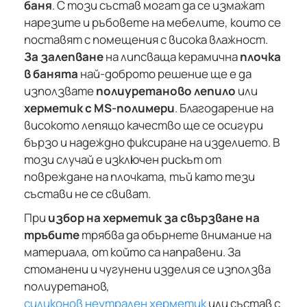
баня
. С този състав могат да се измажат
нарезите и ръбовете на мебелите, които се
поставят с помещения с висока влажност.
За залепване
на липсваща керамична
плочка
в банята
най-доброто решение ще е да
използвате
полиуретаново лепило
или
херметик с MS-полимери
. Благодарение на
високото лепящо качество ще се осигури
бързо и надеждно фиксиране на изделието. В
този случай е изключен рискът от
повреждане на плочката, тъй като тези
състави не се свиват.
При
избор на херметик за свързване на
тръбите
трябва да обърнете внимание на
материала, от който са направени. За
стоманени и чугунени изделия се използва
полиуретанов,
силиконов неутрален херметик
или състав с