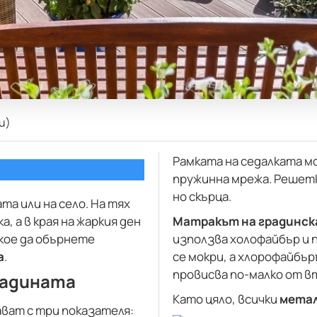
и)
Рамката на седалката мо
пружинна мрежа. Решетк
но скърца.
та или на село. На тях
, а в края на жаркия ден
Матракът на градинск
 кое да обърнете
използва холофайбър и п
а
.
се мокри, а хлорофайбъ
провисва по-малко от в
радината
Като цяло, всички
метал
ват с три показателя: