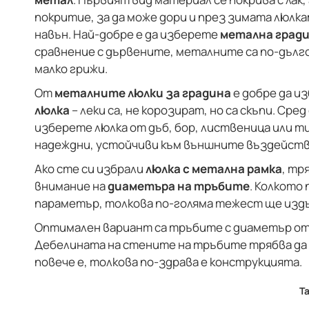
покритие, за да може дори и през зимата люлка
навън. Най-добре е да изберете
метална гради
сравнение с дървените, металните са по-дълг
малко грижи.
От
металните люлки за градина
е добре да и
люлка
– леки са, не корозират, но са скъпи. Ср
изберете люлка от дъб, бор, лиственица или ти
надеждни, устойчиви към външните въздейств
Ако сте си избрали
люлка с метална рамка
, тр
внимание на
диаметъра на тръбите
. Колкото
параметър, толкова по-голяма тежест ще изд
Оптимален вариант са тръбите с диаметър от 
Дебелината на стените на тръбите трябва да е
повече е, толкова по-здрава е конструкцията.
Т