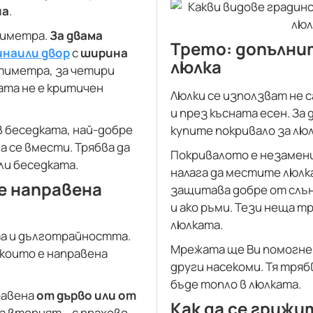
на
.
тиметра.
За двама
Трето: допълни
ина
или двор
с
ширина
люлка
нтиметра, за четири
ата не е критичен
Люлки се използват не с
и през късната есен. За 
в беседката, най-добре
купите покривало за люл
а се вмести. Трябва да
Покривалото е незаменим
ли беседката.
налага да местите люлк
е направена
защитава добре от слън
и ако ръми. Тези неща т
люлката.
та и дълготрайността.
Мрежата ще Ви помогне д
които е направена
други насекоми. Тя трябв
бъде топло в люлката.
равена
от дърво или от
Как да се грижит
 а вторият – с прахово