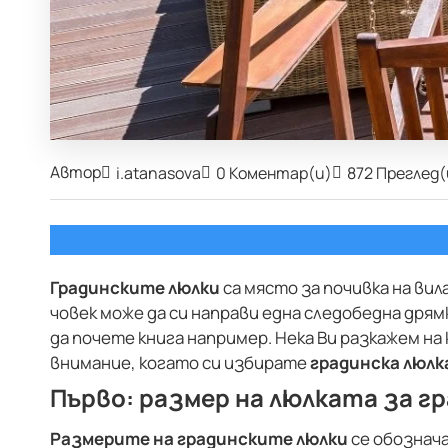
Автор
i.atanasova
0 Коментар(и)
872 Преглед(
Градинските люлки
са място за почивка на вила
човек може да си направи една следобедна дрямка
да почете книга например. Нека Ви разкажем на
внимание, когато си избирате
градинска люлк
Първо: размер на люлката за г
Размерите на градинските люлки
се обознача