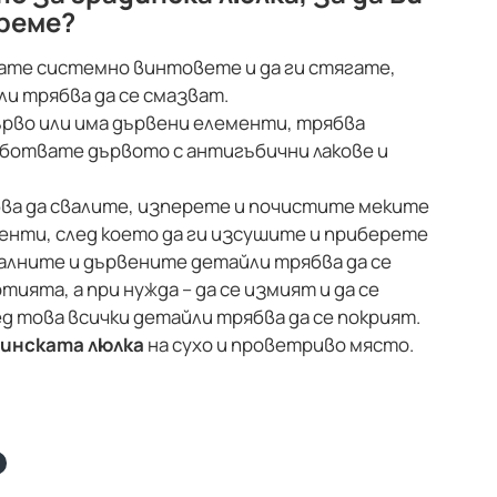
реме?
вате системно винтовете и да ги стягате,
и трябва да се смазват.
ърво или има дървени елементи, трябва
аботвате дървото с антигъбични лакове и
ва да свалите, изперете и почистите меките
енти, след което да ги изсушите и приберете
алните и дървените детайли трябва да се
ията, а при нужда – да се измият и да се
д това всички детайли трябва да се покрият.
динската люлка
на сухо и проветриво място.