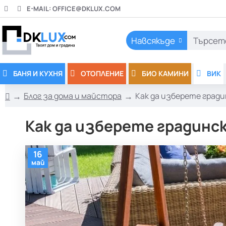
E-MAIL:
OFFICE@DKLUX.COM
Навсякъде
Търсете
тук..
БАНЯ И КУХНЯ
ОТОПЛЕНИЕ
БИО КАМИНИ
ВИК
Блог за дома и майстора
Как да изберете гради
h
o
Как да изберете градинс
m
e
16
май