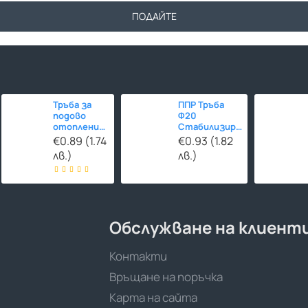
ПОДАЙТЕ
Тръба за
ППР Тръба
подово
Ф20
отопление
Стабилизирана
Ф16 HERZ-
СТЪКЛОВЛАКНО
€0.89 (1.74
€0.93 (1.82
Line PE-
лв.)
лв.)
RT/EVOH/PE-
RT 480м
Обслужване на клиент
Контакти
Връщане на поръчка
Карта на сайта