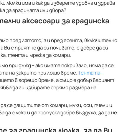
телни аксесоари за градинска
амо през лятото, а и през есента, включително
да Ви е приятно да си почивате, е добре да си
ка, тента и мрежа за комари.
о при дъжд – ако имате покривало, няма да се
ата на закрито при лошо време.
Тентата
цето в горещо време, а също е добър вариант
рябва да ги избирате спрямо размера на
а се защитите от комари, мухи, оси, пчели и
а да е лека и да пропуска добре въздуха, за да не
е за градинска люлка, за да Ви