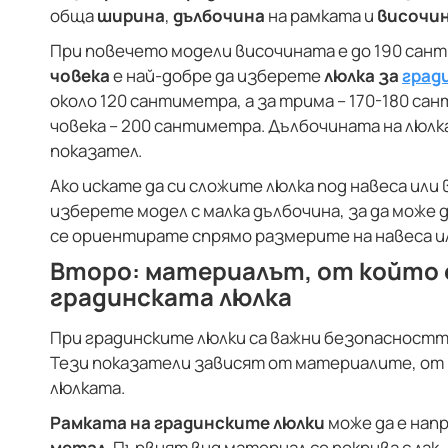
обща
ширина
,
дълбочина
на рамката и
височи
При повечето модели височината е до 190 сан
човека
е най-добре да изберете
люлка за
град
около 120 сантиметра, а за трима – 170-180 са
човека – 200 сантиметра. Дълбочината на люлк
показател.
Ако искате да си сложите люлка под навеса или 
изберете модел с малка дълбочина, за да може д
се ориентирате спрямо размерите на навеса и
Второ: материалът, от който 
градинската люлка
При градинските люлки са важни безопасност
Тези показатели зависят от материалите, от 
люлката.
Рамката на градинските люлки
може да е нап
метал
. Първият вид материал се покрива с лак,