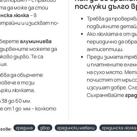
послужи дълго в
та да може да стои
нска люлка
– в
Трябва да проверя
отрайни и изискват по-
подвижните детайл
Ако люлката е от д
зберете
алуминиева
периодично да обр
ед дървените можете да
антисептици.
ково дърво. Те са
Преди зимата тряб
ия.
и платнените елем
на сухо място. Мет
ябва да обърнете
почистят от мръсот
 повече е този
изсушат добре. Сле
ържи люлката.
Съхранявайте
гра
38 до 60 мм.
 от 1 до мм – колкото
градина
двор
градински мебели
градинска люлка
агове: