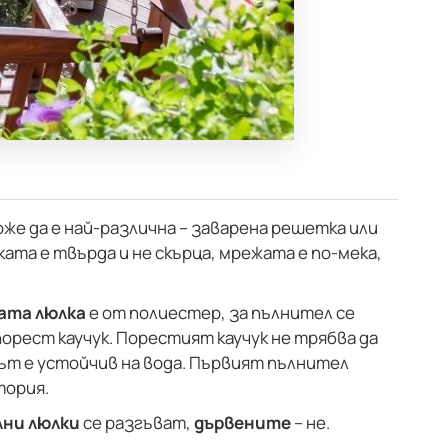
же да е най-различна – заварена решетка или
ата е твърда и не скърца, мрежата е по-мека,
ата люлка
е от полиестер, за пълнител се
орест каучук. Порестият каучук не трябва да
рът е устойчив на вода. Първият пълнител
тория.
ни люлки
се разгъват,
дървените
– не.