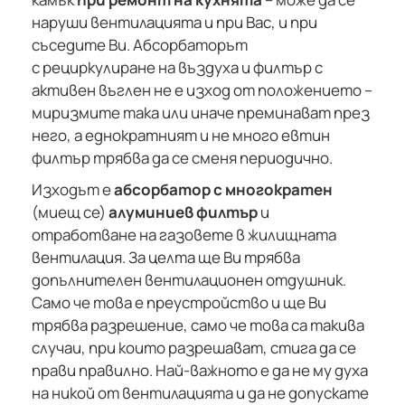
наруши вентилацията и при Вас, и при
съседите Ви. Абсорбаторът
с рециркулиране на въздуха и филтър с
активен въглен не е изход от положението –
миризмите така или иначе преминават през
него, а еднократният и не много евтин
филтър трябва да се сменя периодично.
Изходът е
абсорбатор с многократен
(миещ се)
алуминиев филтър
и
отработване на газовете в жилищната
вентилация. За целта ще Ви трябва
допълнителен вентилационен отдушник.
Само че това е преустройство и ще Ви
трябва разрешение, само че това са такива
случаи, при които разрешават, стига да се
прави правилно. Най-важното е да не му духа
на никой от вентилацията и да не допускате