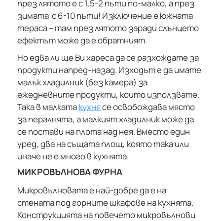
през лятото е с 1,5-2 пъти по-малко, а през
зимата с 6-10 пъти! Изключение е южната
тераса – там през лятото заради слънцето
ефектът може да е обратният.
Но едва ли ще Ви хареса да се разхождате за
продукти напред-назад. Изходът е да имате
малък хладилник (без камера) за
ежедневните продукти, които използвате.
Така в малката
кухня
се освобождава място
за пералнята, а малкият хладилник може да
се постави на плота над нея. Вместо един
уред, два на същата площ, която така или
иначе не е много в кухнята.
МИКРОВЪЛНОВА ФУРНА
Микровълновата е най-добре да е на
стената под горните шкафове на кухнята.
Конструкцията на повечето микровълнови