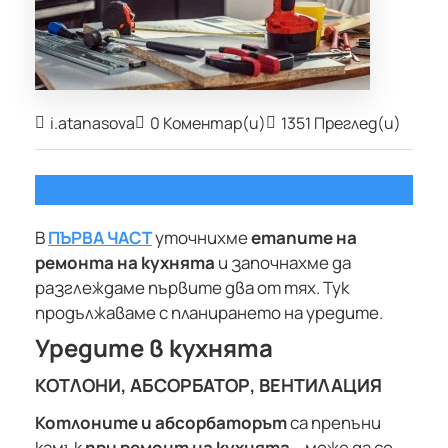
i.atanasova
0 Коментар(и)
1351 Преглед(и)
В
ПЪРВА ЧАСТ
уточнихме
етапите на
ремонта на кухнята
и започнахме да
разглеждаме първите два от тях. Тук
продължаваме с планирането на уредите.
Уредите в кухнята
КОТЛОНИ, АБСОРБАТОР, ВЕНТИЛАЦИЯ
Котлоните и абсорбаторът
са препъни
камък
при ремонт на кухнята
– може да се