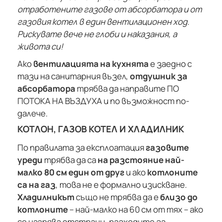
отработените газове от абсорбатора и от
газовия котел в един вентилационен ход.
Рискувате вече не глоби и наказания, а
живота си!
Ако
вентилацията на кухнята
е заедно с
тази на санитарния възел,
отдушник за
абсорбатора
трябва да направите ПО
ПОТОКА НА ВЪЗДУХА и по възможност по-
далече.
КОТЛОН, ГАЗОВ КОТЕЛ И ХЛАДИЛНИК
По правилата за експлоатация
газовите
уреди
трябва да са
на разстояние най-
малко 80 см един от друг
и ако
котлоните
са на газ
, това не е формално изискване.
Хладилникът
също не трябва да е
близо до
котлоните
– най-малко на 60 см от тях – ако
се нагрява отстрани, разходите за