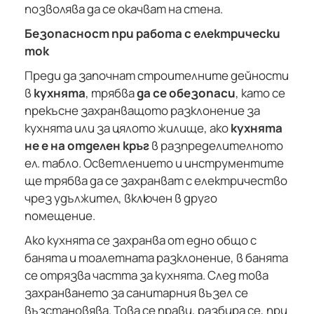
позволява да се окачват на стена.
Безопасност при работа с електрически
ток
Преди да започнат строителните дейности
в
кухнята
, трябва
да се обезопаси
, като се
прекъсне захранващото разклонение за
кухнята или за цялото жилище, ако
кухнята
не е на отделен кръг
в разпределителното
ел. табло. Осветлението и инструментите
ще трябва да се захранват с електричество
чрез удължител, включен в друго
помещение.
Ако кухнята се захранва от едно общо с
банята и тоалетната разклонение, в банята
се отрязва частта за кухнята. След това
захранването за санитарния възел се
възстановява. Това се прави, разбира се, при