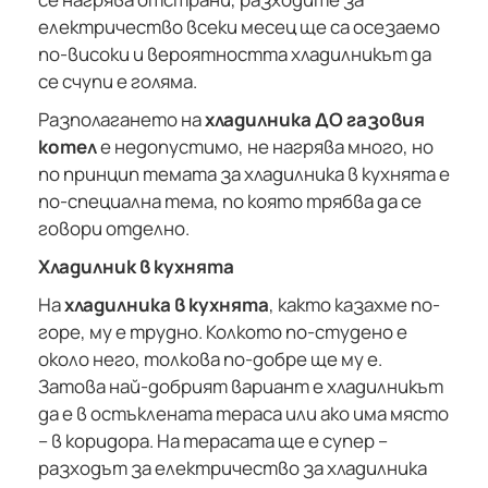
електричество всеки месец ще са осезаемо
по-високи и вероятността хладилникът да
се счупи е голяма.
Разполагането на
хладилника ДО газовия
котел
е недопустимо, не нагрява много, но
по принцип темата за хладилника в кухнята е
по-специална тема, по която трябва да се
говори отделно.
Хладилник в кухнята
На
хладилника в кухнята
, както казахме по-
горе, му е трудно. Колкото по-студено е
около него, толкова по-добре ще му е.
Затова най-добрият вариант е хладилникът
да е в остъклената тераса или ако има място
– в коридора. На терасата ще е супер –
разходът за електричество за хладилника