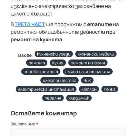
изключено електрическо захранване на
цялото жилище!
В
ТРЕТА ЧАСТ
ще продължим с
етапите
на
ремонтно-облицовъчните дейности
при
ремонт на кухнята
.
кухненски уреди
кухненски мебели
Тагове:
ремонт
кухня
ремонт на кухня
основен ремонт
смяна на инсталация
електричество
ВиК
електрическа инсталация
котлон
печка
пералня
хладилник
Оставете коментар
Вашето име