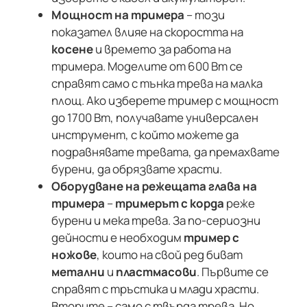
Мощност на тримера
– този
показател влияе на скоростта на
косене
и времето за работа на
тримера. Моделите от 600 Вт се
справят само с тънка трева на малка
площ. Ако изберете тример с мощност
до 1700 Вт, получавате универсален
инструмент, с който можете да
подравнявате тревата, да премахвате
бурени, да обрязвате храсти.
Оборудване на режещата глава на
тримера
–
тримерът с корда
реже
бурени и мека трева. За по-сериозни
дейности е необходим
тример с
ножове
, които на свой ред биват
метални
и
пластмасови
. Първите се
справят с тръстика и млади храсти.
Вторите – само с твърда трева. Но