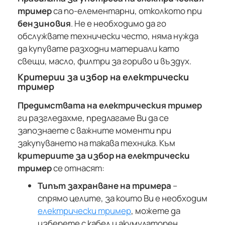
тример
са по-елементарни, отколкото при
бензиновия
. Не е необходимо да го
обслужвате технически често, няма нужда
да купувате разходни материали като
свещи, масло, филтри за гориво и въздух.
Критерии за избор на електрически
тример
Предимствата на електрическия тример
ги разгледахме, предлагаме Ви да се
запознаете с важните моменти при
закупуването на такава техника. Към
критериите за избор на електрически
тример
се отнасят:
Типът захранване на тримера
–
спрямо целите, за които Ви е необходим
електрически тример
, можете да
изберете с кабел и акумулаторен.