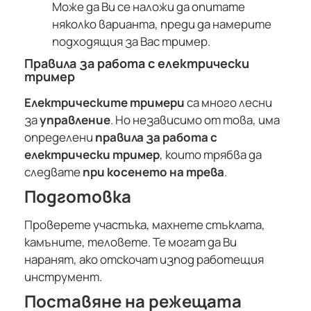
Може да Ви се наложи да опитате
няколко варианта, преди да намерите
подходящия за Вас тример.
Правила за работа с електрически
тример
Електрическите тримери
са много лесни
за
управление
. Но независимо от това, има
определени
правила за работа с
електрически тример
, които трябва да
следвате
при косенето на трева
.
Подготовка
Проверете участъка, махнете стъклата,
камъните, теловете. Те могат да Ви
наранят, ако отскочат изпод работещия
инструмент.
Поставяне на режещата