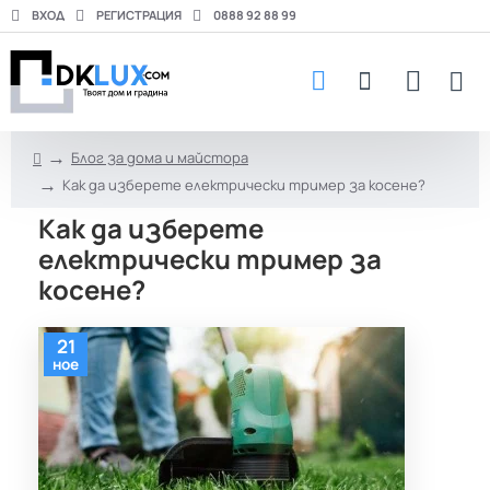
ВХОД
РЕГИСТРАЦИЯ
0888 92 88 99
Блог за дома и майстора
h
Как да изберете електрически тример за косене?
o
m
Как да изберете
e
електрически тример за
косене?
21
ное