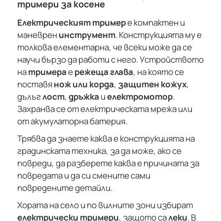
тримери за косене
Електрическият тример
е компактен и
маневрен
инструмент
. Конструкцията му е
толкова елементарна, че всеки може да се
научи бързо да работи с него. Устройството
на
тримера
е
режеща глава
, на която се
поставя
нож или корда
,
защитен кожух
,
дълъг
лост
,
дръжка
и
електромотор
.
Захранва се от електрическата мрежа или
от акумулаторна батерия.
Трябва да знаете каква е конструкцията на
градинската техника, за да може, ако се
повреди, да разберете каква е причината за
повредата и да си смените сами
повредените детайли.
Хората на село и по вилните зони избират
електрически тримери
, защото са
леки
. В