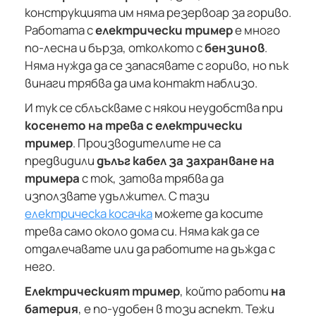
конструкцията им няма резервоар за гориво.
Работата с
електрически тример
е много
по-лесна и бърза, отколкото с
бензинов
.
Няма нужда да се запасявате с гориво, но пък
винаги трябва да има контакт наблизо.
И тук се сблъскваме с някои неудобства при
косенето на трева с електрически
тример
. Производителите не са
предвидили
дълъг кабел за захранване на
тримера
с ток, затова трябва да
използвате удължител. С тази
електрическа косачка
можете да косите
трева само около дома си. Няма как да се
отдалечавате или да работите на дъжда с
него.
Електрическият тример
, който работи
на
батерия
, е по-удобен в този аспект. Тежи