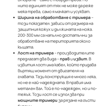
нито единият от тях не може да реже
мека трева, само я мачкат и усукват.
Ширина на обработване с тримера
–
този показател зависи от размера на
защитния кожух и дължината на ножа.
200-300 мм са напълно достатъчни за
обработване на територията около
къщата.
Лост на тримера
– производителите
предлагат два вида –
прав
и
извит
. В
извития лост има кабел, който придава
въртящ момент от двигателя на
главата. Тази конструкция е много лека,
но не е най-надеждната. В правия има
метален вал. Той е по-надежден, но и по-
тежък. Този лост се използва при
мощните тримери
за рязане на гъсти