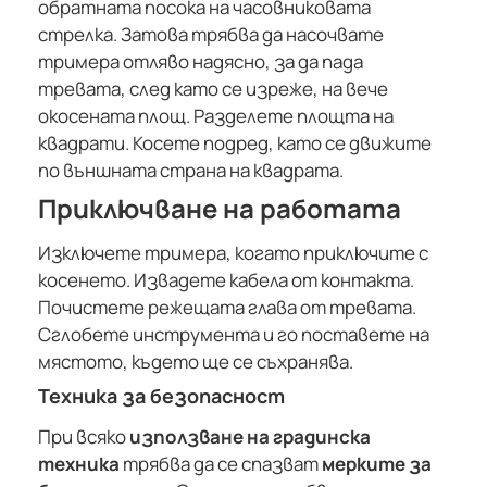
обратната посока на часовниковата
стрелка. Затова трябва да насочвате
тримера отляво надясно, за да пада
тревата, след като се изреже, на вече
окосената площ. Разделете площта на
квадрати. Косете подред, като се движите
по външната страна на квадрата.
Приключване на работата
Изключете тримера, когато приключите с
косенето. Извадете кабела от контакта.
Почистете режещата глава от тревата.
Сглобете инструмента и го поставете на
мястото, където ще се съхранява.
Техника за безопасност
При всяко
използване на градинска
техника
трябва да се спазват
мерките за