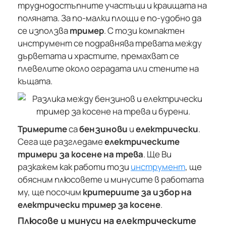
труднодостъпните участъци и краищата на
поляната. За по-малки площи е по-удобно да
се използва
тример
. С този компактен
инструмент се подравнява тревата между
дърветата и храстите, премахват се
плевелите около оградата или стените на
къщата.
Тримерите
са
бензинови
и
електрически
.
Сега ще разгледаме
електрическите
тримери за косене на трева
. Ще Ви
разкажем как работи този
инструмент
, ще
обясним плюсовете и минусите в работата
му, ще посочим
критериите за избор на
електрически тример за косене
.
Плюсове и минуси на електрическите