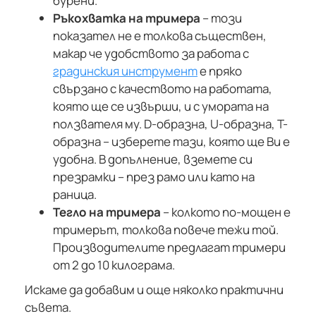
бурени.
Ръкохватка на тримера
– този
показател не е толкова съществен,
макар че удобството за работа с
градинския инструмент
е пряко
свързано с качеството на работата,
която ще се извърши, и с умората на
ползвателя му. D-образна, U-образна, T-
образна – изберете тази, която ще Ви е
удобна. В допълнение, вземете си
презрамки – през рамо или като на
раница.
Тегло на тримера
– колкото по-мощен е
тримерът, толкова повече тежи той.
Производителите предлагат тримери
от 2 до 10 килограма.
Искаме да добавим и още няколко практични
съвета.