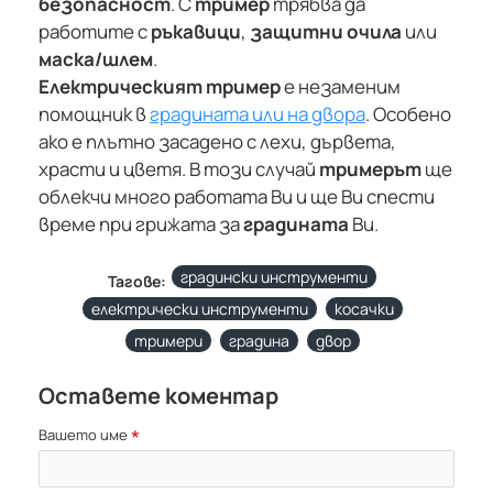
безопасност
. С
тример
трябва да
работите с
ръкавици
,
защитни очила
или
маска/шлем
.
Електрическият тример
е незаменим
помощник в
градината или на двора
. Особено
ако е плътно засадено с лехи, дървета,
храсти и цветя. В този случай
тримерът
ще
облекчи много работата Ви и ще Ви спести
време при грижата за
градината
Ви.
градински инструменти
Тагове:
електрически инструменти
косачки
тримери
градина
двор
Оставете коментар
Вашето име