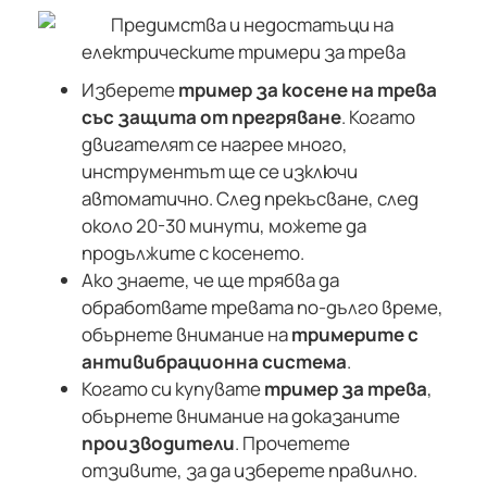
Изберете
тример за косене на трева
със защита от прегряване
. Когато
двигателят се нагрее много,
инструментът ще се изключи
автоматично. След прекъсване, след
около 20-30 минути, можете да
продължите с косенето.
Ако знаете, че ще трябва да
обработвате тревата по-дълго време,
обърнете внимание на
тримерите с
антивибрационна система
.
Когато си купувате
тример за трева
,
обърнете внимание на доказаните
производители
. Прочетете
отзивите, за да изберете правилно.