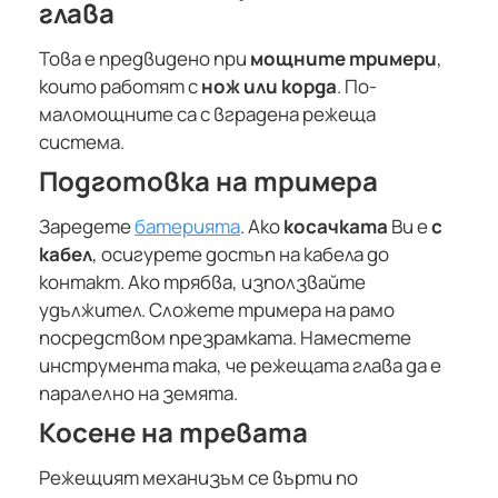
глава
Това е предвидено при
мощните тримери
,
които работят с
нож или корда
. По-
маломощните са с вградена режеща
система.
Подготовка на тримера
Заредете
батерията
. Ако
косачката
Ви е
с
кабел
, осигурете достъп на кабела до
контакт. Ако трябва, използвайте
удължител. Сложете тримера на рамо
посредством презрамката. Наместете
инструмента така, че режещата глава да е
паралелно на земята.
Косене на тревата
Режещият механизъм се върти по