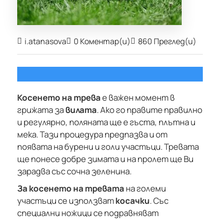
i.atanasova
0 Коментар(и)
860 Преглед(и)
Косенето на трева
е важен момент в
грижата за
вилата
. Ако го правите правилно
и регулярно, поляната ще е гъста, плътна и
мека. Тази процедура предпазва и от
появата на бурени и голи участъци. Тревата
ще понесе добре зимата и на пролет ще Ви
зарадва със сочна зеленина.
За косенето на тревата
на големи
участъци се използват
косачки
. Със
специални ножици се подравняват