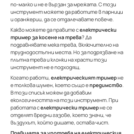
по-малко и не е вързан за мрежата. С този
инструмент можете да работите в парници
и оранжерии, да се отдалечавате повече.
Какво можете да правите с
електрически
тример за косене на трева
? Да
подравнявате мека трева, включително на
труднодостъпни места. Но за подрязване на
плътна трева и клонки на храсти този
инструмент не е подходящ.
Когато работи,
електрическият тример
не
е толкова шумен, което също е
предимство
.
В този списък можем да добавим
екологичността на този инструмент. При
работата с
електрически тример
не се
отделят вредни газове, което значи, че
въздухът, който дишате, остава чист.
Правилата за употреба на електрическия