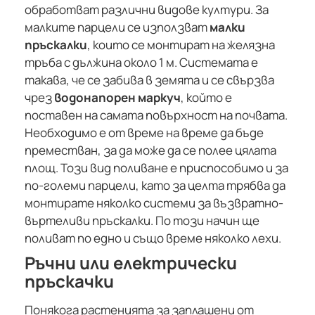
обработват различни видове култури. За
малките парцели се използват
малки
пръскалки
, които се монтират на желязна
тръба с дължина около 1 м. Системата е
такава, че се забива в земята и се свързва
чрез
водонапорен маркуч
, който е
поставен на самата повърхност на почвата.
Необходимо е от време на време да бъде
преместван, за да може да се полее цялата
площ. Този вид поливане е приспособимо и за
по-големи парцели, като за целта трябва да
монтирате няколко системи за възвратно-
въртеливи пръскалки. По този начин ще
поливат по едно и също време няколко лехи.
Ръчни или електрически
пръскачки
Понякога растенията за заплашени от