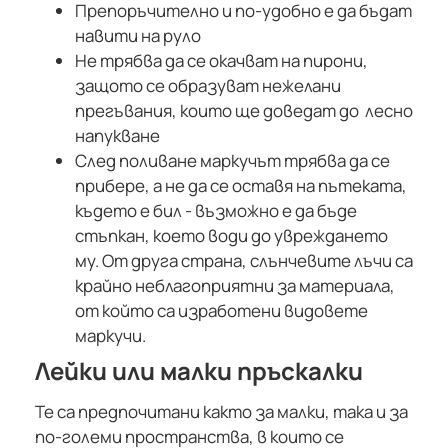
Препоръчително и по-удобно е да бъдат
навити на руло
Не трябва да се окачват на пирони,
защото се образуват нежелани
прегъвания, които ще доведат до лесно
напукване
След поливане маркучът трябва да се
прибере, а не да се оставя на пътеката,
където е бил - възможно е да бъде
стъпкан, което води до увреждането
му. От друга страна, слънчевите лъчи са
крайно неблагоприятни за материала,
от който са изработени видовете
маркучи.
Лейки или малки пръскалки
Те са предпочитани както за малки, така и за
по-големи пространства, в които се