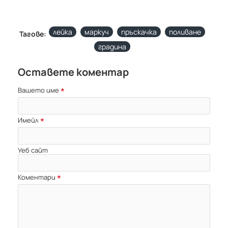
лейка
маркуч
пръскачка
поливане
Тагове:
градина
Оставете коментар
Вашето име
Имейл
Уеб сайт
Коментари