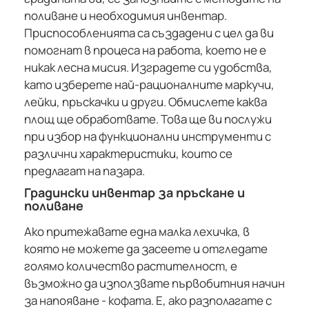
поливане и необходимия инвентар.
Приспособленията са създадени с цел да ви
помогнат в процеса на работа, което не е
никак лесна мисия. Изградете си удобства,
като изберете най-рационалните маркучи,
лейки, пръскачки и други. Обмислете каква
площ ще обработвате. Това ще ви послужи
при избор на функционални инструменти с
различни характеристики, които се
предлагат на пазара.
Градински инвентар за пръскане и
поливане
Ако притежавате една малка лехичка, в
която не можете да засеете и отгледате
голямо количество растителност, е
възможно да използвате първобитния начин
за напояване - кофата. Е, ако разполагате с