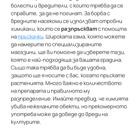
болести и вредители, с които трябва да се
справите, за да не погинат. За борба с
вредните насекоми се използват отровни
химикали, които се
разпръскват
с помощта
на
пръскачки
. Широката гама, която можете
да намерите по специализираните
магазини, ще ви помогне да изберете тази,
която е най-подходяща за вашата градина.
Също така трябва да ви бъде удобна,
защото ще я носите с вас, когато пръскате
растенията. Много важно е количеството
на препарата и правилното му
разпределение. Имайте предвид, че химията
убива нежеланите обекти, но прекомерното
употреба може да доведе до вреди на
културите.