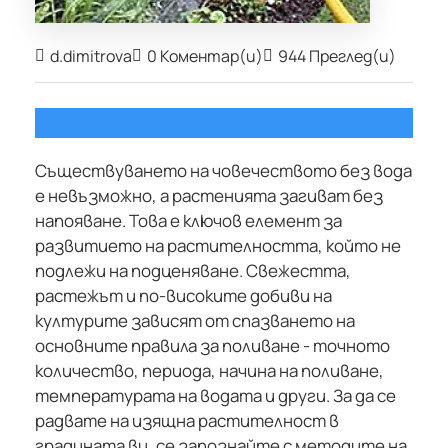
d.dimitrova
0 Коментар(и)
944 Преглед(и)
Съществуването на човечеството без вода
е невъзможно, а растенията загиват без
напояване. Това е ключов елемент за
развитието на растителността, който не
подлежи на подценяване. Свежестта,
растежът и по-високите добиви на
културите зависят от спазването на
основните правила за поливане - точното
количество, периода, начина на поливане,
температурата на водата и други. За да се
радвате на изящна растителност в
градината ви, се запознайте с методите на