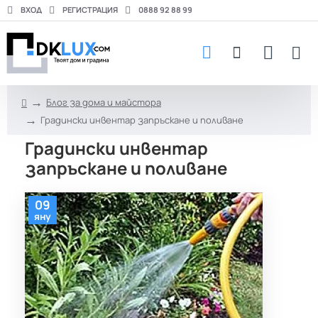
ВХОД
РЕГИСТРАЦИЯ
0888 92 88 99
Блог за дома и майстора
h
Градински инвентар запръскане и поливане
o
m
Градински инвентар
e
запръскане и поливане
09
яну