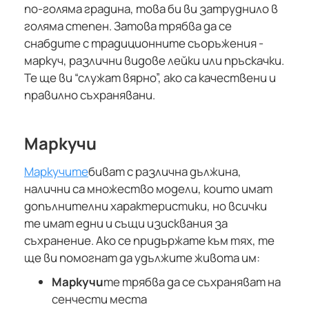
по-голяма градина, това би ви затруднило в
голяма степен. Затова трябва да се
снабдите с традиционните съоръжения -
маркуч, различни видове лейки или пръскачки.
Те ще ви “служат вярно”, ако са качествени и
правилно съхранявани.
Маркучи
Маркучите
биват с различна дължина,
налични са множество модели, които имат
допълнителни характеристики, но всички
те имат едни и същи изисквания за
съхранение. Ако се придържате към тях, те
ще ви помогнат да удължите живота им:
Маркучи
те трябва да се съхраняват на
сенчести места