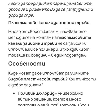
лесно да предизвикат парализа на белите
дробове и дишането Ви да се затрудни или
дори да спре.
Пластмасови канализационни тръби
Много от свойствата им, най-важното,
методите на монтаж на
пластмасовите
канализационни тръби
не са за всички
използващи се полимери, изхождайки от
това ще ги обединим в един подраздел.
Особености
Къде могат да се използват различните
видове пластмасови тръби
? Кои тънкости
е добре да знаем?
Поливинилхлорид
– универсално
евтино решение, което е много
подходящо за битови отходни води.