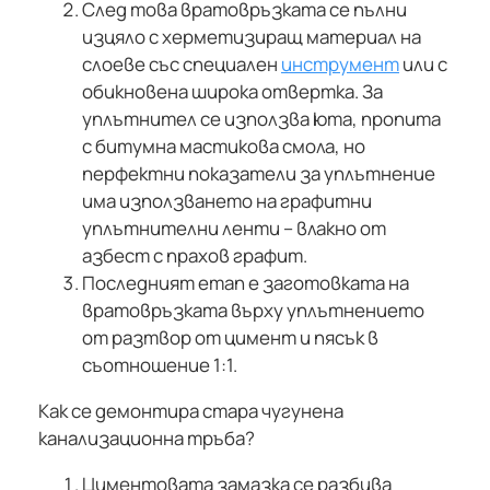
След това вратовръзката се пълни
изцяло с херметизиращ материал на
слоеве със специален
инструмент
или с
обикновена широка отвертка. За
уплътнител се използва юта, пропита
с битумна мастикова смола, но
перфектни показатели за уплътнение
има използването на графитни
уплътнителни ленти – влакно от
азбест с прахов графит.
Последният етап е заготовката на
вратовръзката върху уплътнението
от разтвор от цимент и пясък в
съотношение 1:1.
Как се демонтира стара чугунена
канализационна тръба?
Циментовата замазка се разбива