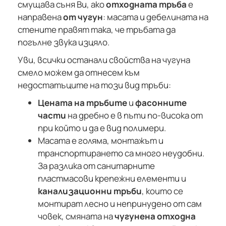
смущава съня Ви, ако
отходната тръба
е
направена
от чугун
: масата и дебелината на
стените правят така, че тръбата да
погълне звука изцяло.
Уви, всички останали свойства на чугуна
смело можем да отнесем към
недостатъците на този вид тръби:
Цената на тръбите
и
фасонните
части
на дребно е в пъти по-висока от
при който и да е вид полимери.
Масата е голяма, монтажът и
транспортирането са много неудобни.
За разлика от санитарните
пластмасови крепежни елементи и
канализационни тръби
, които се
монтират лесно и непринудено от сам
човек, смяната на
чугунена отходна