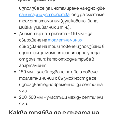
използва се за инсталиране на едно-две
санитарни устройства
, без да смятаме
тоалетната чиния (душ кабина, вана,
мивка, умивалник и т.н.).
Диаметър на тръбата – 110 мм – за
свързване на
тоалетна чиния
,
свързване на три и повече използвани в
един и същи момент санитарни уреда
от друг тип; като отходна тръба в
апартамент.
150 мм – за свързване на две и повече
тоалетни чинии с възможност да се
използват едновременно; за септична
яма.
200-300 мм – участъци между септични
ями.
Каква трябва да е дъгата на