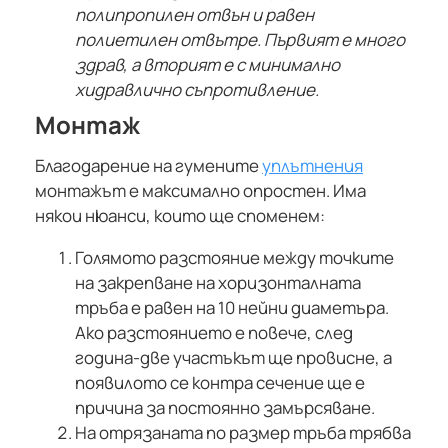
полипропилен отвън и равен
полиетилен отвътре. Първият е много
здрав, а вторият е с минимално
хидравлично съпротивление.
Монтаж
Благодарение на гумените
уплътнения
монтажът е максимално опростен. Има
някои нюанси, които ще споменем:
Голямото разстояние между точките
на закрепване на хоризонталната
тръба е равен на 10 нейни диаметъра.
Ако разстоянието е повече, след
година-две участъкът ще провисне, а
появилото се контра сечение ще е
причина за постоянно замърсяване.
На отрязаната по размер тръба трябва