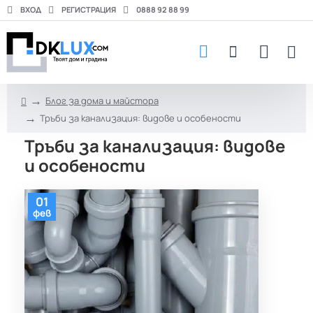
ВХОД
РЕГИСТРАЦИЯ
0888 92 88 99
Блог за дома и майстора
h
Тръби за канализация: видове и особености
o
m
Тръби за канализация: видове
e
и особености
01
фев