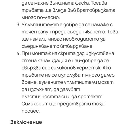
да се махне външната фаска. Тогава
тръбата ще влезе във вратовръзката
много по-лесно.
Уплътнителят е добре да се намаже с
течен сапун преди съединяването. Това
ще намали много необходимото за
съединяването втвърдяване.
При монтаж на скрита зад изкуствена
стена канализация е най-добре да се
свързва със силиконов херметик. Ако
тръбите не се използват много дълго
време, гумените уплътнители могат
да изсъхнат, да загубят
еластичността си и да протекат.
Силиконът ще предотврати този
процес.
Заключение