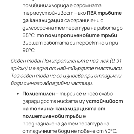
поливинилхлорида е огромната
термоустойчивост – ако
ПВХ тръбите
за канализация
са ограничени с
дългосрочна температура на работа до
65°С, то
полипропиленовите тръби
вършат работата си перфектно и при
90°С.
Освен това! Полипропиленът е най-лек (0,91
гр/см
ᶾ) и е една от най-твърдите пластмаси.
Той освен това не се износва при отпадъчни
води с много абразивни частици.
Полиетилен
– търси се много слабо
заради доста ниската му
устойчивост
на топлина
:
канализацията от
полиетиленови тръби
е
предназначена за температура на
отпадъчните води не повече от 40°С.