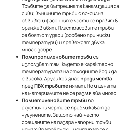
Тръбите за вътрешната канализация са
сиви; външните тръби с по-силна
обвивка и фасонните части се правят в
оранжев цвят. Пластмасовите тръби
се боят от удари (особено при ниски
температури) и превеждат звука
много добре.
Полипропиленовите тръби
се
използват там, където е характерно
температурата на отходните води да
е висока. Други кой знае
предимства
пред
ПВХ тръбите
нямат. Но и цената
на материалите не се различава много.
Полиетиленовите тръби
по
акустични черти се приближават до
чугунените. Защото най-често
срещаните на пазара напорни тръби
нямат вратовръзки, монтират се с