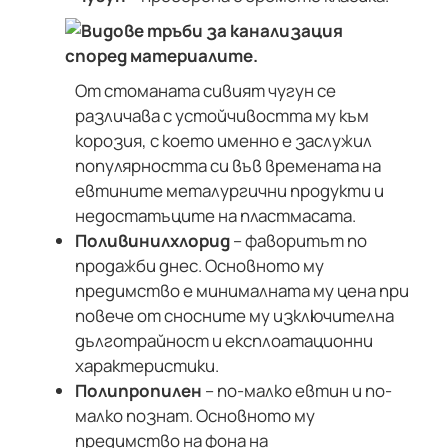
От стоманата сивият чугун се
различава с устойчивостта му към
корозия, с което именно е заслужил
популярността си във времената на
евтините металургични продукти и
недостатъците на пластмасата.
Поливинилхлорид
– фаворитът по
продажби днес. Основното му
предимство е минималната му цена при
повече от сносните му изключителна
дълготрайност и експлоатационни
характеристики.
Полипропилен
– по-малко евтин и по-
малко познат. Основното му
предимство на фона на