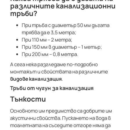
различните канализационни
тръби?
При тръба с диаметър 50 мм дъгата
трябва да е 3,5 метра;
При 110 мм – 2 метра;
При 150 мм в диаметър – 1 метър;
При 200 мм – 0,8 метра.
А сега нека разгледаме по-подробно
монтажът и свойствата на различните
видове канализация
.
Тръби от чугун за канализация
Тънкости
Основното им предимство са добрите им
акустични свойства. Пускането на вода в
тоалетната на съседите отгоре няма да