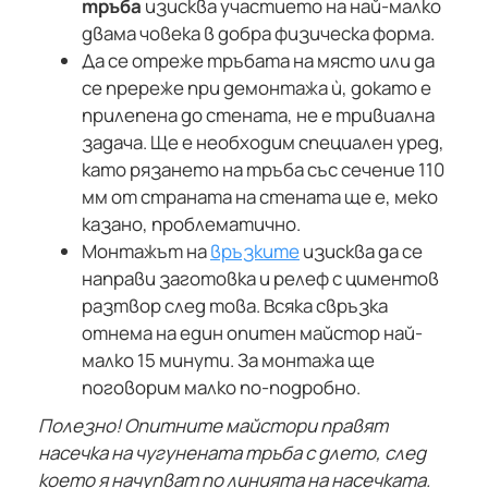
тръба
изисква участието на най-малко
двама човека в добра физическа форма.
Да се отреже тръбата на място или да
се пререже при демонтажа ѝ, докато е
прилепена до стената, не е тривиална
задача. Ще е необходим специален уред,
като рязането на тръба със сечение 110
мм от страната на стената ще е, меко
казано, проблематично.
Монтажът на
връзките
изисква да се
направи заготовка и релеф с циментов
разтвор след това. Всяка свръзка
отнема на един опитен майстор най-
малко 15 минути. За монтажа ще
поговорим малко по-подробно.
Полезно! Опитните майстори правят
насечка на чугунената тръба с длето, след
което я начупват по линията на насечката.