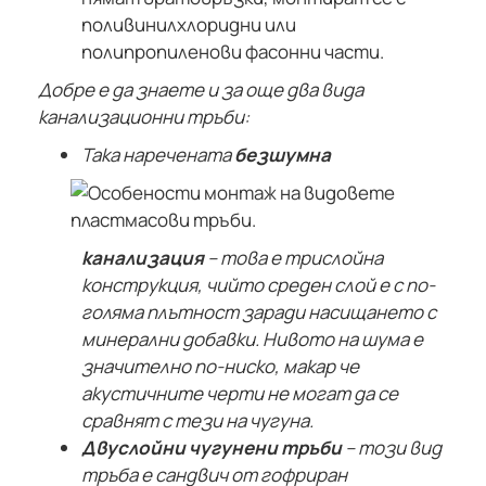
поливинилхлоридни или
полипропиленови фасонни части.
Добре е да знаете и за още два вида
канализационни тръби:
Така наречената
безшумна
канализация
– това е трислойна
конструкция, чийто среден слой е с по-
голяма плътност заради насищането с
минерални добавки. Нивото на шума е
значително по-ниско, макар че
акустичните черти не могат да се
сравнят с тези на чугуна.
Двуслойни чугунени тръби
– този вид
тръба е сандвич от гофриран