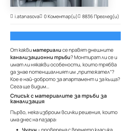
i.atanasova
0 Коментар(и)
8836 Преглед(и)
От какви
материали
се правят днешните
канализационни тръби
? Монтират ли се и
имат ли някакви особености, които трябва
да знае потенциалният им „притежател“?
Кое е най-доброто за апартамент и за къща?
Сега ще видим…
Списък с материалите за тръби за
канализация
Първо, нека изброим всички решения, които
има днес на пазара:
Чугун
– проверена с времето класика.