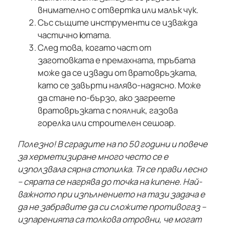
внимателно с отвертка или малък чук.
Със същите инструменти се изважда
частично ютата.
След това, когато част от
заготовката е премахната, тръбата
може да се извади от вратовръзката,
като се завърти наляво-надясно. Може
да стане по-бързо, ако загреете
вратовръзката с поялник, газова
горелка или строителен сешоар.
Полезно! В сградите на по 50 години и повече
за херметизиране много често се е
използвала сярна стопилка. Тя се прави лесно
– сярата се нагрява до точка на кипене. Най-
важното при изпълнението на тази задача е
да не забравите да си сложите противогаз –
изпаренията са толкова отровни, че могат