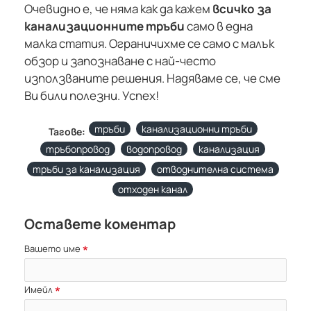
Очевидно е, че няма как да кажем
всичко за
канализационните тръби
само в една
малка статия. Ограничихме се само с малък
обзор и запознаване с най-често
използваните решения. Надяваме се, че сме
Ви били полезни. Успех!
тръби
канализационни тръби
Тагове:
тръбопровод
водопровод
канализация
тръби за канализация
отводнителна система
отходен канал
Оставете коментар
Вашето име
Имейл