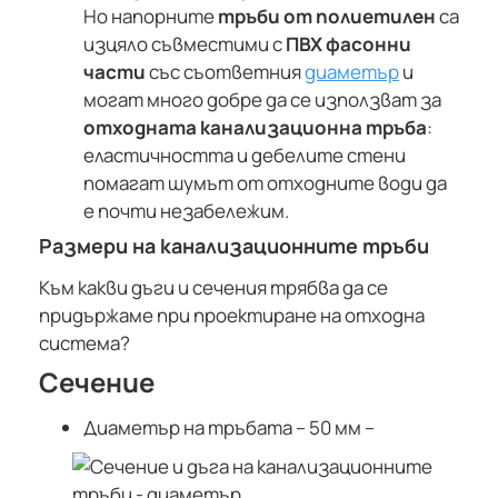
Но напорните
тръби от полиетилен
са
изцяло съвместими с
ПВХ фасонни
части
със съответния
диаметър
и
могат много добре да се използват за
отходната канализационна тръба
:
еластичността и дебелите стени
помагат шумът от отходните води да
е почти незабележим.
Размери на канализационните тръби
Към какви дъги и сечения трябва да се
придържаме при проектиране на отходна
система?
Сечение
Диаметър на тръбата – 50 мм –