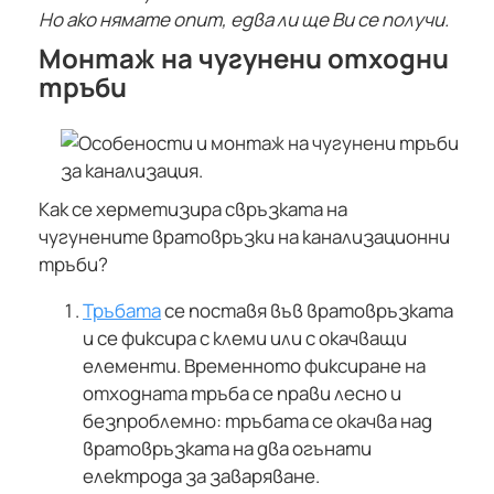
Но ако нямате опит, едва ли ще Ви се получи.
Монтаж на чугунени отходни
тръби
Как се херметизира свръзката на
чугунените вратовръзки на канализационни
тръби?
Тръбата
се поставя във вратовръзката
и се фиксира с клеми или с окачващи
елементи. Временното фиксиране на
отходната тръба се прави лесно и
безпроблемно: тръбата се окачва над
вратовръзката на два огънати
електрода за заваряване.