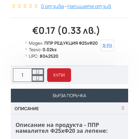
0 отзива
-
Напишете отзив
€0.17 (0.33 лв.)
Модел:
ППР РЕДУКЦИЯ Ф25хФ20
S-Fit
Тегло:
0.02кг
UPC:
8042520
КУПИ
БЪРЗА ПОРЪЧКА
ОПИСАНИЕ
Описание на продукта - ППР
намалител Ф25хФ20 за лепене: