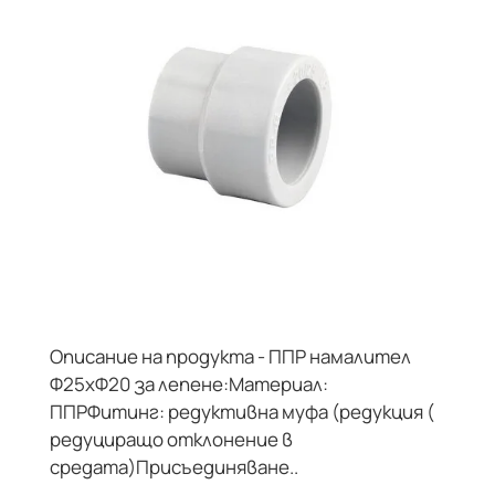
Описание на продукта - ППР намалител
Ф25хФ20 за лепене:Материал:
ППРФитинг: редуктивна муфа (редукция (
редуциращо отклонение в
средата)Присъединяване..