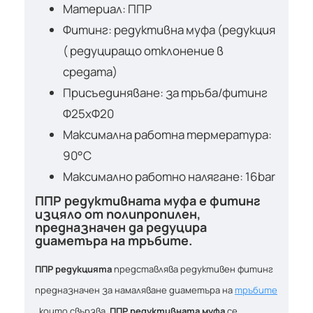
Материал: ППР
Фитинг: редуктивна муфа (редукция
( редуциращо отклонение в
средата)
Присъединяване: за тръба/фитинг
Ф25хФ20
Максимална работна термература:
90°С
Максимално работно налягане: 16bar
ППР редуктивната муфа е фитинг
изцяло от полипропилен,
предназначен да редуцира
диаметъра на тръбите.
ППР редукцията
представлява редуктивен фитинг
предназначен за намаляване диаметъра на
тръбите
, които свързва.
ППР редуктивната муфа
се