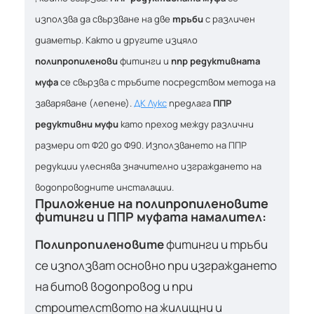
използва да свързване на две
тръби
с различен
диаметър. Както и другите изцяло
полипропиленови
фитинги и
ппр редуктивната
муфа
се свързва с тръбите посредством метода на
заваряване (лепене).
ДК Лукс
предлага
ППР
редуктивни муфи
като преход между различни
размери от Ф20 до Ф90. Използването на ППР
редукции улеснява значително изграждането на
водопроводните инсталации.
Приложение на полипропиленовите
фитинги и ППР муфата намалител:
Полипропиленовите
фитинги и тръби
се използват основно при изграждането
на битов водопровод и при
строителството на жилищни и