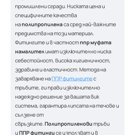
промишлени сгради. Ниската цена и
специфичните качества
на
полипропилена
са сред най-важните
предимства на този материал.
Фитингите и в частност
ппр муфата
намалител
имат изключително ниска
себестойност, висока хигиеничност,
здравина и еластичност. Метода на
заваряване на
ППР фитингите
с
тръбите, ги прави изключително
надеждно решение за вашата вик
система, гарантира липсата на течове и
сълзене от
свръзките.
Полипропиленови
тръби
и
ППР фитинги
се използват и в