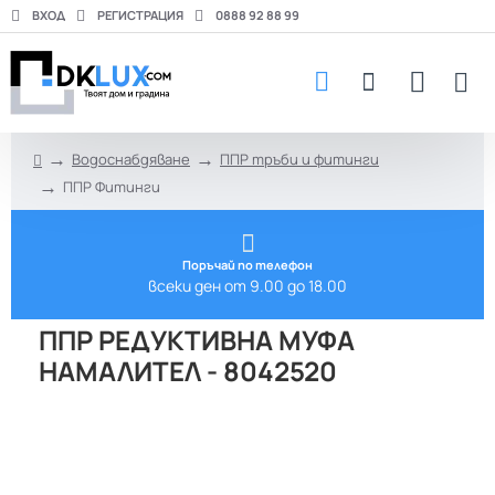
ВХОД
РЕГИСТРАЦИЯ
0888 92 88 99
Водоснабдяване
ППР тръби и фитинги
h
ППР Фитинги
o
m
e
Поръчай по телефон
всеки ден от 9.00 до 18.00
ППР РЕДУКТИВНА МУФА
НАМАЛИТЕЛ - 8042520