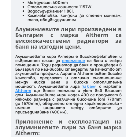
Междуосие: 400mm
Отоплителна мощност: 1157W
Водосъдържание: 1.88l.
Комплектовка: конзоли за стенен монтаж,
тапа, обезвъздушител
Алуминиевите лири произведени в
България с марка Altherm са
висококачествени радиатори за
баня на изгодни цени.
Алуминиевата лира Алтерм
е високоефективен и
съвременен начин за
отопление
на бани и мокри
помещения. Този
радиатор за баня
е произведен в
България по най-високи стандарти за качество от
алуминиеви профили.
Лирите Altherm
освен високо
качество, предлагат и отлично съотношение
между ниска цена и висока отоплителна
мощност.
Алуминиевата лира
за баня
с марката
Altherm
ще внесе топлина и уют във Вашият
дом.
Алуминиевите лири
модел 400 се предлагат в
няколко размера с различна височина (от 770mm
дo 1670mm), обединени от една характеристика -
именно - ширината между отворите за
присъединяване (400мм).
Приложение и експлоатация на
алуминиевите лири за баня марка
Altherm: