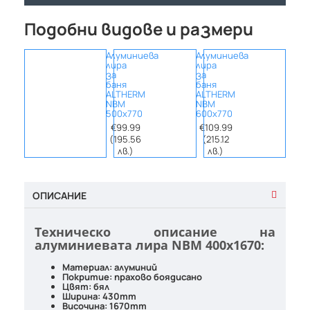
Подобни видове и размери
Алуминиева
Алуминиева
Алум
лира
лира
лира
за
за
за
баня
баня
баня
ALTHERM
ALTHERM
ALTH
NBM
NBM
NBM
500х770
600х770
500х1
€99.99
€109.99
€134
(195.56
(215.12
(264
лв.)
лв.)
лв.
ОПИСАНИЕ
Техническо описание на
алуминиевата лира NBM 400x1670:
Материал: алуминий
Покритие: прахово боядисано
Цвят: бял
Ширина: 430mm
Височина: 1670mm