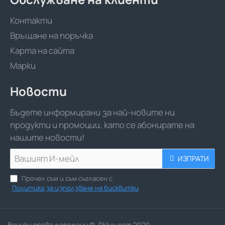
Контакти
Връщане на поръчка
Карта на сайта
Марки
Новости
Бъдете информирани за най-новите ни
продукти и промоции, като се абонирате на
нашите новости!
Вашият
ИЗПРАТИ
И-
мейл
Прочел съм и съм съгласен с
Политика за използване на бисквитки
Всички права запазени ©. Dklux.com 2020