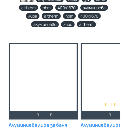
Тагове:
altherm
nbm
400х1670
алуминиева
лира
altherm
nbm
400х1670
алуминиеви
лири
altherm
Алуминиева лира за баня
Алуминиева лира за 