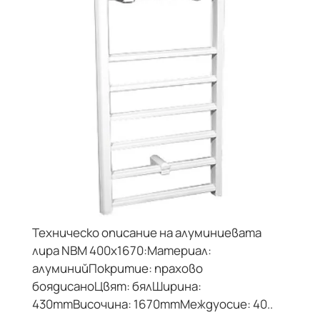
Техническо описание на алуминиевата
лира NBM 400x1670:Материал:
алуминийПокритие: прахово
боядисаноЦвят: бялШирина:
430mmВисочина: 1670mmМеждуосие: 40..