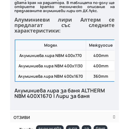
двата края на
радиатора
. В таблицата по-долу ще
откриете кратко техническо описание на
предлаганите
алуминиеви лири
от
ДК Лукс
.
Алуминиеви лири Алтерм се
предлагат със следните
характеристики:
Модел
Междуосие
Висо
Алуминиева лира
NBM 400х770
400mm
77
Алуминиева лира
NBM 400х1130
400mm
113
Алуминиева лира
NBM 400х1670
360mm
167
Алуминиева лира за баня ALTHERM
NBM 400Х1670 | Лири за баня
ОТЗИВИ
алуминиева
лира
за
баня