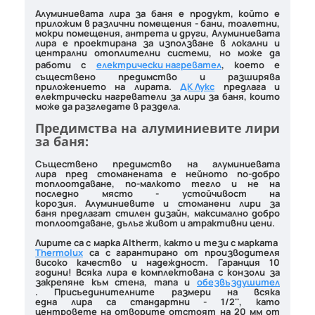
Алуминиевата лира за баня
е продукт, който е
приложим в различни помещения - бани, тоалетни,
мокри помещения, антрета и други,
Алуминиевата
лира
е проектирана за използване в локални и
централни отоплителни системи, но може да
работи с
електрически нагревател
, което е
съществено предимство и разширява
приложението на
лирата
.
ДК Лукс
предлага и
електрически нагреватели за
лири за баня
, които
може да разгледате в раздела.
Предимства на алуминиевите лири
за баня:
Съществено предимство на
алуминиевата
лира
пред стоманената е нейното по-добро
топлоотдаване, по-малкото тегло и не на
последно място - устойчивост на
корозия.
Алуминиевите и стоманени лири за
баня
предлагат стилен дизайн, максимално добро
топлоотдаване, дълъг живот и атрактивни цени.
Лирите са с марка
Altherm
, както и тези с марката
Thermolux
са с гарантирано от производителя
високо качество и надеждност. Гаранция 10
години! Всяка
лира
е комплектована с конзоли за
закрепяне към стена, тапа и
обезвъздушител
. Присъединителните размери на всяка
една
лира
са стандартни - 1/2'', като
центровете на отворите отстоят на 20 мм от