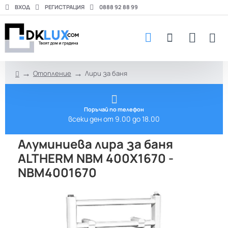
ВХОД
РЕГИСТРАЦИЯ
0888 92 88 99
Отопление
Лири за баня
h
o
m
e
Поръчай по телефон
всеки ден от 9.00 до 18.00
Алуминиева лира за баня
ALTHERM NBM 400Х1670 -
NBM4001670