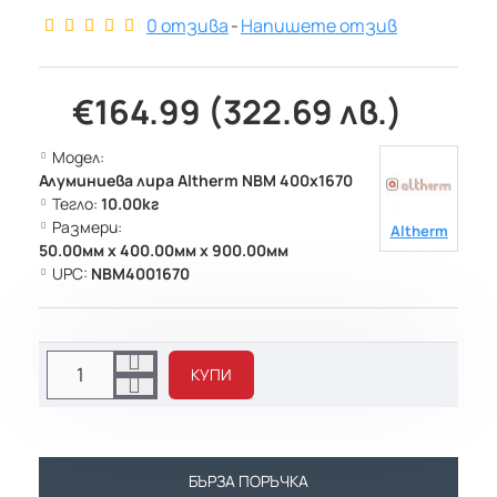
0 отзива
-
Напишете отзив
€164.99 (322.69 лв.)
Модел:
Алуминиева лира Altherm NBM 400х1670
Тегло:
10.00кг
Размери:
Altherm
50.00мм x 400.00мм x 900.00мм
UPC:
NBM4001670
КУПИ
БЪРЗА ПОРЪЧКА