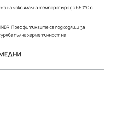
ържа на максимална температура до 650°C с
HNBR. Прес фитингите са подходящи за
гурява пълна херметичност на
з МЕДНИ