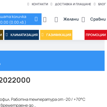
КОНТАКТИ
ДОСТАВКА И ПЛАЩАНЕ
БЛОГ
шата количка
Желани
Сравни
0.00 (0.00 лв.)
И
КЛИМАТИЗАЦИЯ
ГАЗИФИКАЦИЯ
ПРОМОЦИИ
и
A12022000
рофил. Работна температура от -20 / +70°C
времетраене до ..