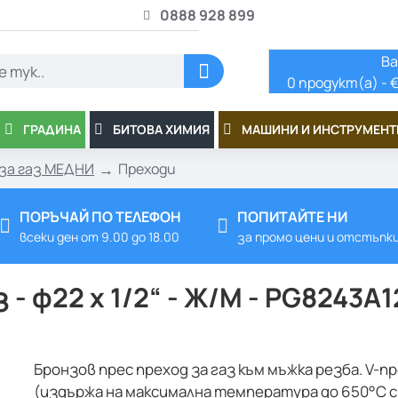
0888 928 899
Ва
0 продукт(а) - €
ГРАДИНА
БИТОВА ХИМИЯ
МАШИНИ И ИНСТРУМЕНТ
за газ МЕДНИ
Преходи
ПОРЪЧАЙ ПО ТЕЛЕФОН
ПОПИТАЙТЕ НИ
всеки ден от 9.00 до 18.00
за промо цени и отстъпк
 - ф22 x 1/2“ - Ж/M - PG8243
Бронзов прес преход за газ към мъжка резба. V-п
(издържа на максимална температура до 650°C с 