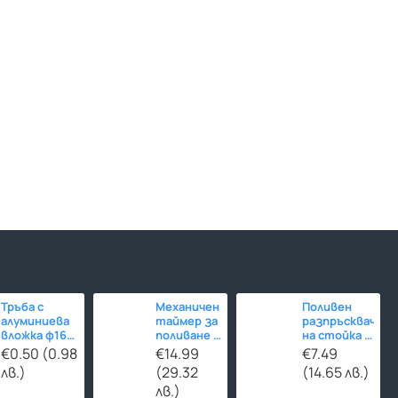
нипел за газ -
Бронзова прес муфа за газ -
Бронзов
ф15 x 1/2“ - Ж/Ж
ф18 x 1/
€4.47 (8.74 лв.)
€4.26 (8.
Тръба с
Механичен
Поливен
алуминиева
таймер за
разпръсквач
вложка ф16
поливане -
на стойка -
за
120
въртящ
€0.50 (0.98
€14.99
€7.49
отоплителни
минути
лв.)
(29.32
(14.65 лв.)
инсталации
лв.)