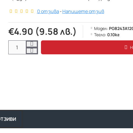
0 отзива
-
Напишете отзив
€4.90 (9.58 лв.)
Модел:
PG8243A12
Тегло:
0.10кг
Н
ОСТ
ОТЗИВИ