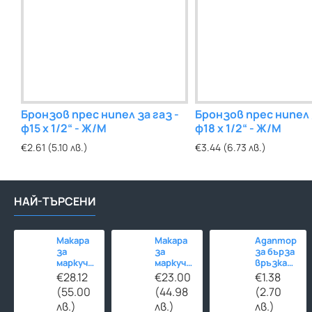
Бронзов прес нипел за газ -
Бронзов прес нипел 
ф15 x 1/2“ - Ж/M
ф18 x 1/2“ - Ж/M
€2.61 (5.10 лв.)
€3.44 (6.73 лв.)
НАЙ-ТЪРСЕНИ
Макара
Макара
Адаптор
за
за
за бърза
маркуч
маркуч
връзка
до 45м с
до 45м
МЕСИНГ
€28.12
€23.00
€1.38
количка
със
1/2"
(55.00
(44.98
(2.70
стойка
мъжка
лв.)
лв.)
лв.)
резба