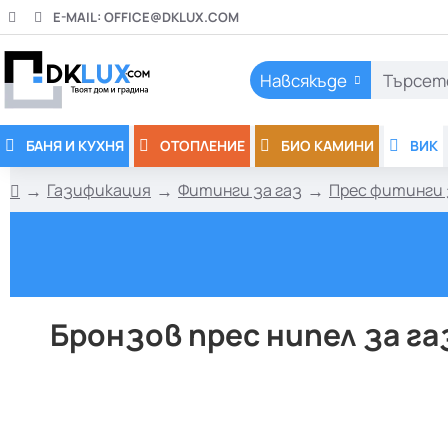
E-MAIL:
OFFICE@DKLUX.COM
Навсякъде
Търсете
тук..
БАНЯ И КУХНЯ
ОТОПЛЕНИЕ
БИО КАМИНИ
ВИК
Газификация
Фитинги за газ
Прес фитинги 
h
o
m
e
Бронзов прес нипел за газ