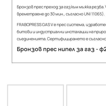
Бронзов прес преход за газ към мъжка резба
времетраене до 30 мин., съгласно UNI 11065).
FRABOPRESS GAS V е прес система, изработе
битови и индустриални инсталации на приро
съединенията. Сертифицирането е съгласно
Бронзов прес нипел за газ - ф