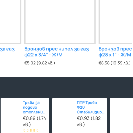
за газ -
Бронзов прес нипел за газ -
Бронзов прес 
ф22 x 3/4“ - Ж/M
ф28 x 1“ - Ж/M
€5.02 (9.82 лв.)
€8.38 (16.39 лв.)
Тръба за
ППР Тръба
подово
Ф20
отопление
Стабилизирана
Ф16 HERZ-
СТЪКЛОВЛАКНО
€0.89 (1.74
€0.93 (1.82
Line PE-
лв.)
лв.)
RT/EVOH/PE-
RT 480м