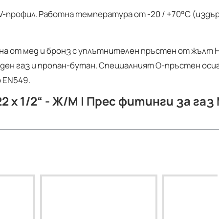
. V-профил. Работна температура от -20 / +70°C (изд
на от мед и бронз с уплътнителен пръстен от жълт 
ден газ и пропан-бутан. Специалният О-пръстен оси
 EN549.
22 x 1/2“ - Ж/M | Прес фитинги за га