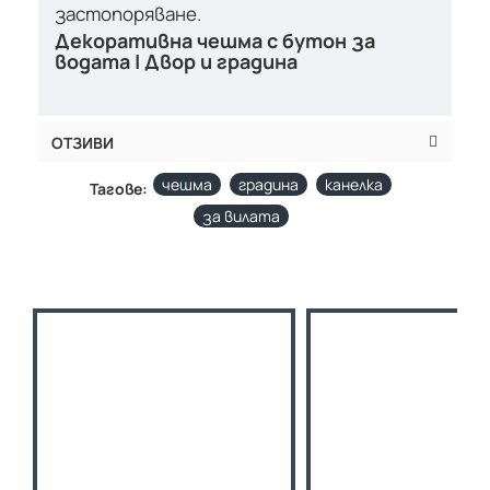
застопоряване.
Декоративна чешма с бутон за
водата | Двор и градина
ОТЗИВИ
чешма
градина
канелка
Тагове:
за вилата