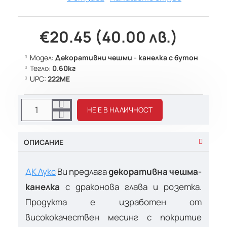
€20.45 (40.00 лв.)
Модел:
Декоративни чешми - канелка с бутон
Тегло:
0.60кг
UPC:
222МЕ
НЕ Е В НАЛИЧНОСТ
ОПИСАНИЕ
ДК Лукс
Ви предлага
декоративна чешма-
канелка
с драконова глава и розетка.
Продукта е изработен от
висококачествен месинг с покритие