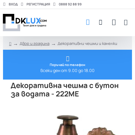
ВХОД
РЕГИСТРАЦИЯ
0888 92 88 99
Двор и градина
Декоративни чешми и канелки
h
o
m
e
Поръчай по телефон
всеки ден от 9.00 до 18.00
Декоративна чешма с бутон
за водата - 222МЕ