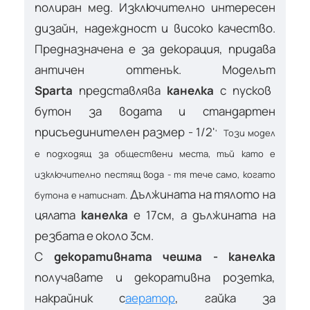
полиран мед. Изключително интересен
дизайн, надеждност и високо качество.
Предназначена е за декорация, придава
античен оттенък. Моделът
Sparta
представлява
канелка
с пусков
бутон за водата и стандартен
присъединителен размер - 1/2'
' Този модел
е подходящ за обществени места, тъй като е
изключително пестящ вода - тя тече само, когато
Дължината на тялото на
бутона е натиснат.
цялата
канелка
е 17см, а дължината на
резбата е около 3см.
С
декоративната чешма - канелка
получавате и декоративна розетка,
накрайник с
аератор
, гайка за