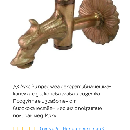
ДК Лукс Ви предлага декоративна чешма-
НЕ Е В НАЛИЧНОСТ
канелка с драконова глава и розетка.
Продукта е изработен от
висококачествен месинг с покритие
полиран мед. Изкл..
0 отзива
-
Напишете отзив