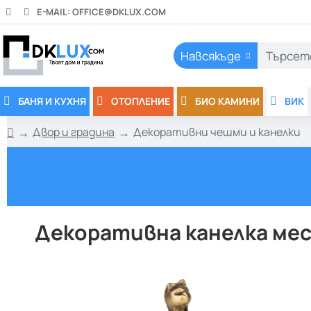
E-MAIL:
OFFICE@DKLUX.COM
Навсякъде
Търсете
тук..
БАНЯ И КУХНЯ
ОТОПЛЕНИЕ
БИО КАМИНИ
ВИК
Двор и градина
Декоративни чешми и канелки
h
o
m
e
Декоративна канелка мес