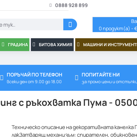
0888 928 899
Ва
0 продукт(а) - €
ГРАДИНА
БИТОВА ХИМИЯ
МАШИНИ И ИНСТРУМЕНТ
ПОРЪЧАЙ ПО ТЕЛЕФОН
ПОПИТАЙТЕ НИ
всеки ден от 9.00 до 18.00
за промо цени и отстъпк
инг с ръкохватка Пума - 050
Техническо описание на декоративната канелка
лакЗатварящ механизъм: спирателен, обикновен