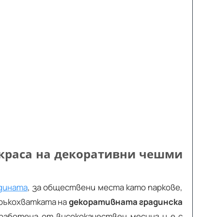
украса на декоративни чешми
адината
, за обществени места като паркове,
 ръкохватката на
декоративната градинска
работена от висококачествен месинг и е с