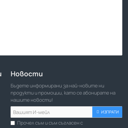
и
Новости
Бъдете информирани за най-новите ни
продукти и промоции, като се абонирате на
нашите новости!
Вашият
ИЗПРАТИ
И-
Прочел съм и съм съгласен с
мейл