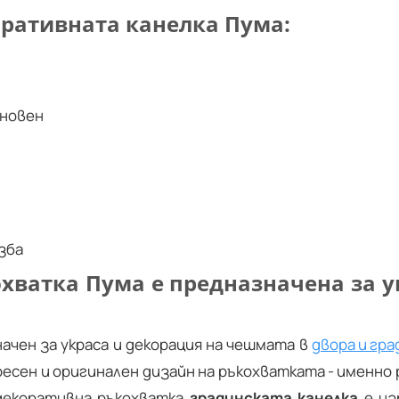
оративната канелка Пума:
кновен
зба
охватка Пума е предназначена за 
ачен за украса и декорация на чешмата в
двора и гр
есен и оригинален дизайн на ръкохватката - именно
 декоративна ръкохватка
градинската канелка
е из