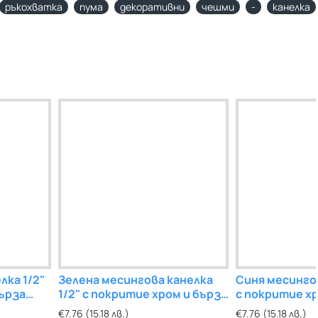
ръкохватка
пума
декоративни
чешми
-
канелка
лка 1/2"
Зелена месингова канелка
Синя месингов
бърза
1/2" с покритие хром и бърза
с покритие хр
връзка
връзка
€7.76 (15.18 лв.)
€7.76 (15.18 лв.)