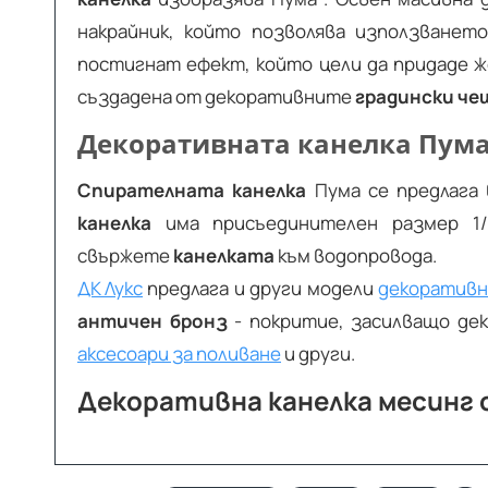
накрайник, който позволява използванет
постигнат ефект, който цели да придаде 
създадена от декоративните
градински че
Декоративната канелка Пума
Спирателната канелка
Пума се предлага 
канелка
има присъединителен размер 1/
свържете
канелката
към водопровода.
ДК Лукс
предлага и други модели
декоративн
античен бронз
- покритие, засилващо де
аксесоари за поливане
и други.
Декоративна канелка месинг с