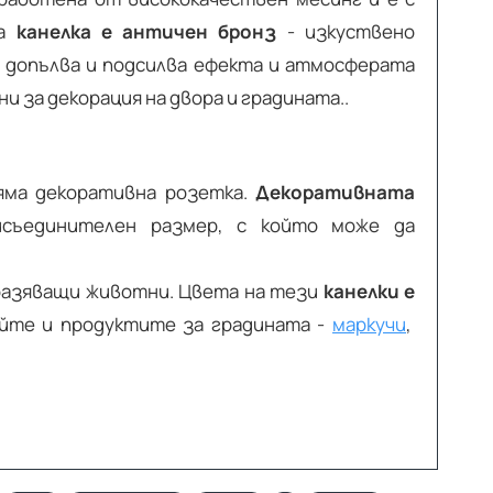
та
канелка е античен бронз
- изкуствено
допълва и подсилва ефекта и атмосферата
и за декорация на двора и градината..
ляма декоративна розетка.
Декоративната
исъединителен размер, с който може да
разяващи животни. Цвета на тези
канелки е
айте и продуктите за градината -
маркучи
,