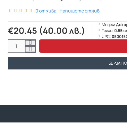
0 отзива
-
Напишете отзив
Модел:
Деко
€20.45 (40.00 лв.)
Тегло:
0.55кг
UPC:
050015
БЪРЗА П