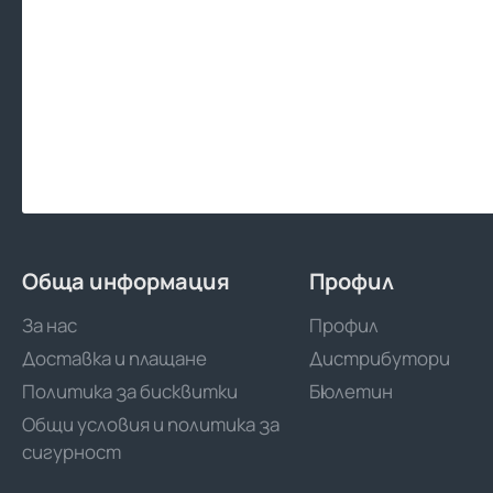
Обща информация
Профил
За нас
Профил
Доставка и плащане
Дистрибутори
Политика за бисквитки
Бюлетин
Общи условия и политика за
сигурност