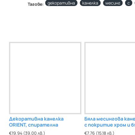
декоративна
канелка
месинг
с
Тагове:
Декоративна канелка
Бяла месингова кане
ORIENT, спирателна
с покритие хром и 
връзка
€19.94 (39.00 лв.)
€7.76 (15.18 лв.)