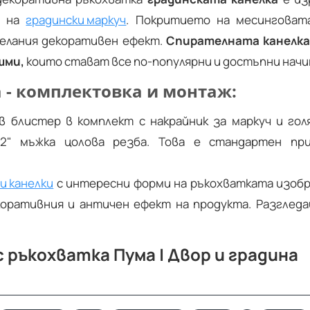
о на
градински маркуч
. Покритието на месингова
желания декоративен ефект.
Спирателната канелка
шми,
които стават все по-популярни и достъпни начин
 - комплектовка и монтаж:
в блистер в комплект с накрайник за маркуч и го
2" мъжка цолова резба. Това е стандартен пр
и канелки
с интересни форми на ръкохватката изоб
коративния и античен ефект на продукта. Разглед
 ръкохватка Пума | Двор и градина