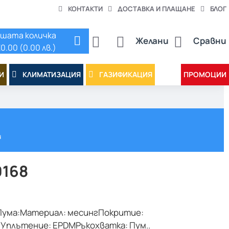
КОНТАКТИ
ДОСТАВКА И ПЛАЩАНЕ
БЛОГ
шата количка
Желани
Сравни
0.00 (0.00 лв.)
И
КЛИМАТИЗАЦИЯ
ГАЗИФИКАЦИЯ
ПРОМОЦИИ
и
0168
 Пума:Материал: месингПокритие:
Уплътение: EPDMРъкохватка: Пум..