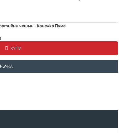
ративни чешми - канелка Пума
0
КУПИ
ОРЪЧКА