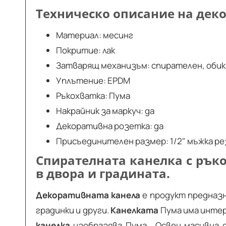
Техническо описание на дек
Материал: месинг
Покритие: лак
Затварящ механизъм: спирателен, оби
Уплътение: EPDM
Ръкохватка: Пума
Накрайник за маркуч: да
Декоративна розетка: да
Присъединителен размер: 1/2" мъжка ре
Спирателната канелка с рък
в двора и градината.
Декоративната канела
е продукт предназн
градинки и други.
Канелката
Пума има интер
канелка
изобразява Пума . Освен масивна