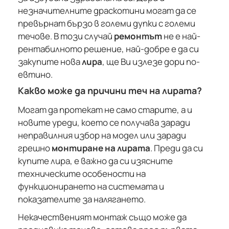
незначителните драскотини могат да се
превърнат бързо в големи дупки с големи
течове. В този случай
ремонтът
не е най-
рентабилното решение, най-добре е да си
закупите нова
лира
, ще Ви излезе дори по-
евтино.
Какво може да причини теч на лирата?
Могат да протекат не само старите, а и
новите уреди, което се получава заради
неправилния избор на модел или заради
грешно
монтиране на лирата
. Преди да си
купите лира, е важно да си изясните
техническите особености на
функционирането на системата и
показателите за налягането.
Некачественият монтаж също може да