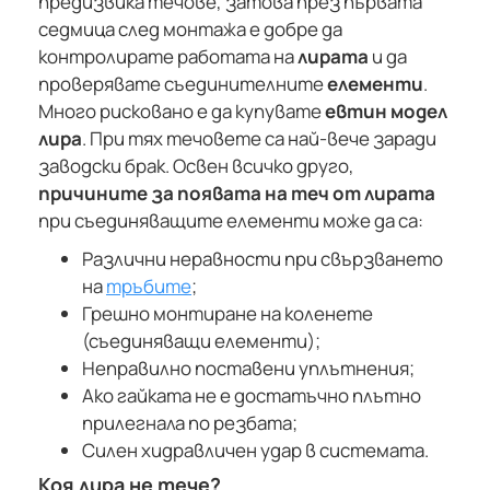
предизвика течове, затова през първата
седмица след монтажа е добре да
контролирате работата на
лирата
и да
проверявате съединителните
елементи
.
Много рисковано е да купувате
евтин модел
лира
. При тях течовете са най-вече заради
заводски брак. Освен всичко друго,
причините за появата на теч от лирата
при съединяващите елементи може да са:
Различни неравности при свързването
на
тръбите
;
Грешно монтиране на коленете
(съединяващи елементи);
Неправилно поставени уплътнения;
Ако гайката не е достатъчно плътно
прилегнала по резбата;
Силен хидравличен удар в системата.
Коя лира не тече?