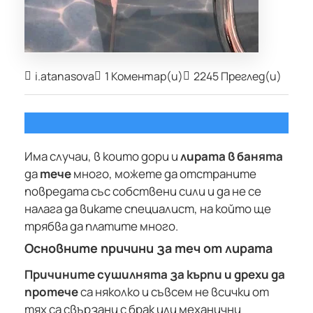
i.atanasova
1 Коментар(и)
2245 Преглед(и)
Има случаи, в които дори и
лирата в банята
да
тече
много, можете да отстраните
повредата със собствени сили и да не се
налага да викате специалист, на който ще
трябва да платите много.
Основните причини за теч от лирата
Причините сушилнята за кърпи и дрехи да
протече
са няколко и съвсем не всички от
тях са свързани с брак или механични