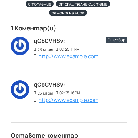
отопление
отоплителна система
ремонт на лира
1 Коментар(и)
Отговор
qCbCVHSv:
02:25:11 PM
23
март
http://www.example.com
1
qCbCVHSv:
02:25:16 PM
23
март
http://www.example.com
1
Оставете коментар