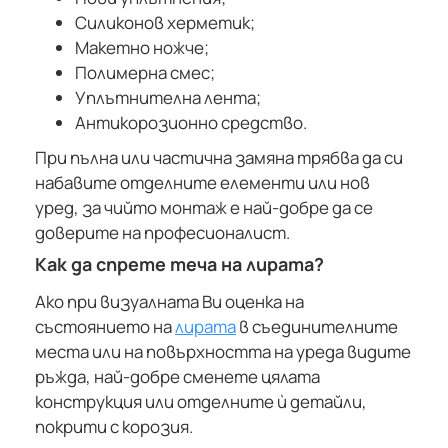
Силиконов херметик;
Макетно ножче;
Полимерна смес;
Уплътнителна лента;
Антикорозионно средство.
При пълна или частична замяна трябва да си
набавите отделните елементи или нов
уред, за чийто монтаж е най-добре да се
доверите на професионалист.
Как да спрете теча на лирата?
Ако при визуалната Ви оценка на
състоянието на
лирата
в съединителните
места или на повърхността на уреда видите
ръжда, най-добре сменете цялата
конструкция или отделните ѝ детайли,
покрити с корозия.