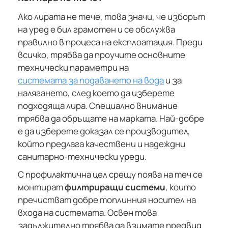
Ако лирата не тече, това значи, че изборът
на уред е бил грамотен и се обслужва
правилно в процеса на експлоатация. Преди
всичко, трябва да проучите основните
технически параметри на
системата за подаването на вода
и за
налягането, след което да изберете
подходяща лира. Специално внимание
трябва да обръщате на марката. Най-добре
е да изберете доказал се производител,
който предлага качествени и надеждни
санитарно-технически уреди.
С профилактична цел срещу поява на теч се
монтират
филтриращи системи
, които
пречистват добре топлинния носител на
входа на системата. Освен това
задължително трябва да взимате предвид