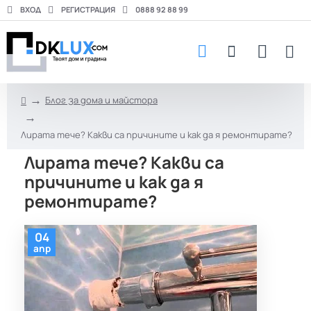
ВХОД
РЕГИСТРАЦИЯ
0888 92 88 99
Блог за дома и майстора
h
o
Лирата тече? Какви са причините и как да я ремонтирате?
m
e
Лирата тече? Какви са
причините и как да я
ремонтирате?
04
апр