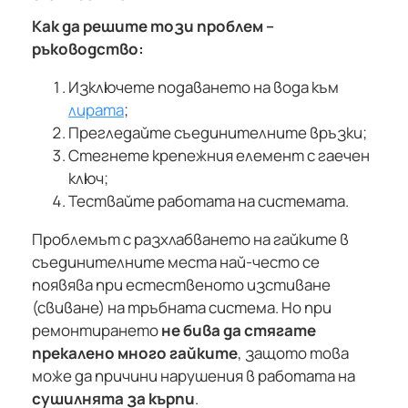
Как да решите този проблем –
ръководство:
Изключете подаването на вода към
лирата
;
Прегледайте съединителните връзки;
Стегнете крепежния елемент с гаечен
ключ;
Тествайте работата на системата.
Проблемът с разхлабването на гайките в
съединителните места най-често се
появява при естественото изстиване
(свиване) на тръбната система. Но при
ремонтирането
не бива да стягате
прекалено много гайките
, защото това
може да причини нарушения в работата на
сушилнята за кърпи
.