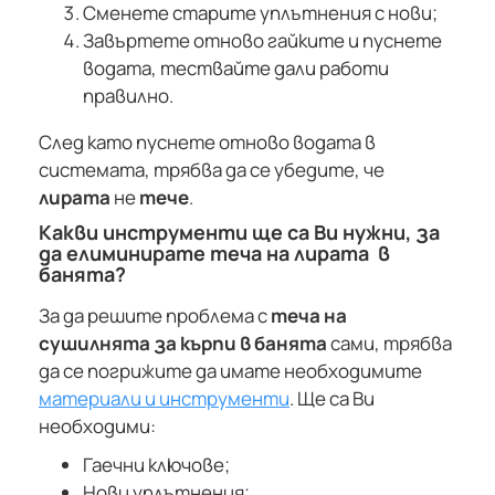
Сменете старите уплътнения с нови;
Завъртете отново гайките и пуснете
водата, тествайте дали работи
правилно.
След като пуснете отново водата в
системата, трябва да се убедите, че
лирата
не
тече
.
Какви инструменти ще са Ви нужни, за
да елиминирате теча на лирата в
банята?
За да решите проблема с
теча на
сушилнята за кърпи в банята
сами, трябва
да се погрижите да имате необходимите
материали и инструменти
. Ще са Ви
необходими:
Гаечни ключове;
Нови уплътнения;