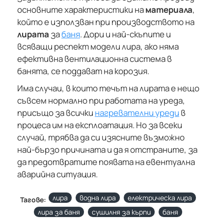
основните характеристики на
материала
,
който е използван при производството на
лирата
за
баня
. Дори и най-скъпите и
всяващи респект модели лира, ако няма
ефективна вентилационна система в
банята, се поддават на корозия.
Има случаи, в които течът на лирата е нещо
съвсем нормално при работата на уреда,
присъщо за всички
нагревателни уреди
в
процеса им на експлоатация. Но за всеки
случай, трябва да си изясните възможно
най-бързо причината и да я отстраните, за
да предотвратите появата на евентуална
аварийна ситуация.
лира
водна лира
електрическа лира
Тагове:
лира за баня
сушилня за кърпи
баня