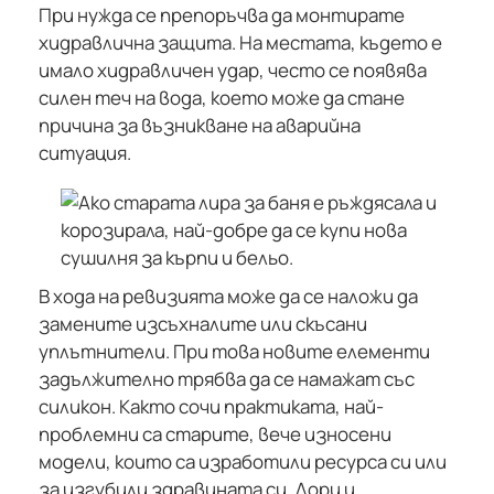
При нужда се препоръчва да монтирате
хидравлична защита. На местата, където е
имало хидравличен удар, често се появява
силен теч на вода, което може да стане
причина за възникване на аварийна
ситуация.
В хода на ревизията може да се наложи да
замените изсъхналите или скъсани
уплътнители. При това новите елементи
задължително трябва да се намажат със
силикон. Както сочи практиката, най-
проблемни са старите, вече износени
модели, които са изработили ресурса си или
за изгубили здравината си. Дори и