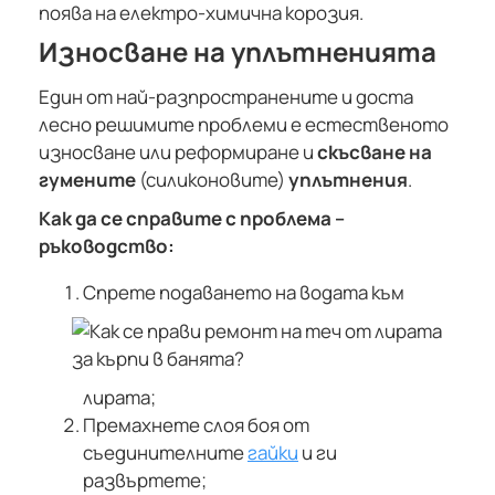
поява на електро-химична корозия.
Износване на уплътненията
Един от най-разпространените и доста
лесно решимите проблеми е естественото
износване или реформиране и
скъсване на
гумените
(силиконовите)
уплътнения
.
Как да се справите с проблема –
ръководство:
Спрете подаването на водата към
лирата;
Премахнете слоя боя от
съединителните
гайки
и ги
развъртете;