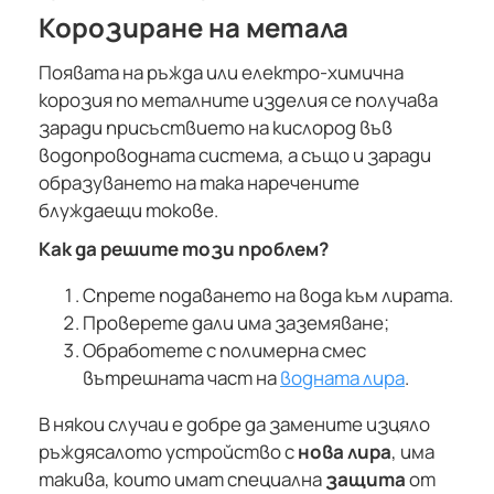
Корозиране на метала
Появата на ръжда или електро-химична
корозия по металните изделия се получава
заради присъствието на кислород във
водопроводната система, а също и заради
образуването на така наречените
блуждаещи токове.
Как да решите този проблем?
Спрете подаването на вода към лирата.
Проверете дали има заземяване;
Обработете с полимерна смес
вътрешната част на
водната лира
.
В някои случаи е добре да замените изцяло
ръждясалото устройство с
нова лира
, има
такива, които имат специална
защита
от