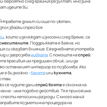
й-вероятно след крайния резултат, мнозина
ат идеите ви.
ри
, които изглеждат износени след време, са
смесителите
. Поддръжката е важна, но
ия си оказват влияние. Ежедневната употреба
ид и загрозява
мивката
. С помощта на
спрей
е красивия им предишен облик, или да
ако останалият интериор го позволява. Ако
е е възможно -
банята
или
кухнята
,
о там.
ако се чудите дали
спрей боята
е склонна на
ална - има подобно действие. Тя е приложима
ви спести непосилни разходи. С много малък
направите козметична процедура на