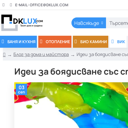
E-MAIL:
OFFICE@DKLUX.COM
Навсякъде
Търсете
тук..
БАНЯ И КУХНЯ
ОТОПЛЕНИЕ
БИО КАМИНИ
ВИК
Блог за дома и майстора
Идеи за боядисване съ
h
o
Идеи за боядисване със с
m
e
03
сеп