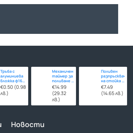
Тръба с
Механичен
Поливен
алуминиева
таймер за
разпръсквач
вложка ф16
поливане -
на стойка -
за
120
въртящ
€0.50 (0.98
€14.99
€7.49
отоплителни
минути
лв.)
(29.32
(14.65 лв.)
инсталации
лв.)
и
Новости