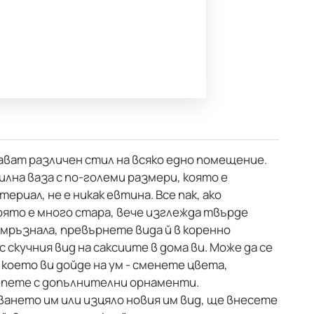
дават различен стил на всяко едно помещение.
тилна ваза с по-големи размери, която е
ериал, не е никак евтина. Все пак, ако
оято е много стара, вече изглежда твърде
омръзнала, превърнете вида й в коренно
 скучния вид на саксиите в дома ви. Може да се
което ви дойде на ум - сменете цвета,
епете с допълнителни орнаменти.
ването им или изцяло новия им вид, ще внесете