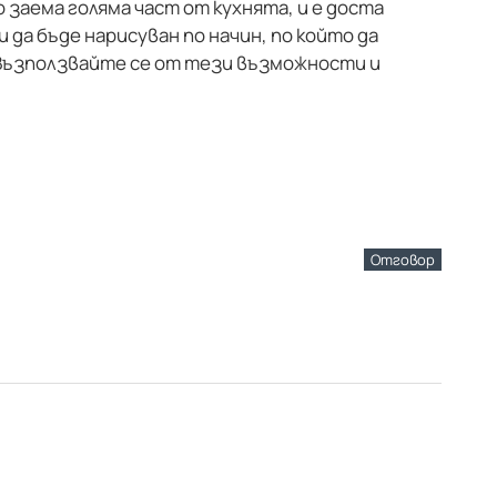
о заема голяма част от кухнята, и е доста
да бъде нарисуван по начин, по който да
Възползвайте се от тези възможности и
Отговор