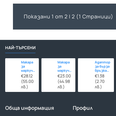
Показани 1 от 2 | 2 (1 Страници)
НАЙ-ТЪРСЕНИ
Макара
Макара
Адаптор
за
за
за бърза
маркуч
маркуч
връзка
до 45м с
до 45м
МЕСИНГ
€28.12
€23.00
€1.38
количка
със
1/2"
(55.00
(44.98
(2.70
стойка
мъжка
лв.)
лв.)
лв.)
резба
Обща информация
Профил