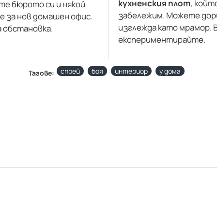
кухненския плот
, койт
те бюрото си и някой
забележим. Можете дори 
е за нов домашен офис.
изглежда като мрамор. 
 обстановка.
експериментирайте.
спрей
боя
интериор
у дома
Тагове: