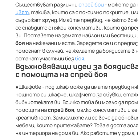
Съществуват различни
спрей бои
- можете да
цвят
, такива, които са с по-силно покритие, и
съдържат грунд. Имайте предвид, че както вся
се снабдите с някои консумативи, които да п
ви. Поставете на земята найлон или вестници, 
боя
на нежелани места. Заредете се и с предпа
помогнат в случай, че желаете да боядисате в н
останат участъци без
боя
.
Вдъхновяващи идеи за боядисв
с помощта на спрей боя
●
Шкафове - под шкаф може да имате предвид ня
нощното си шкафче, шкафчето за обувки, етаже
библиотеката ви. Всичко това би могло да пром
помощта на
спрей боя
, малко консумативи и г
креативност. Замислихте ли се вече да обнов
мебели, които притежавате? Това е доста голя
на интериора на дома ви. Ако работите у дома,