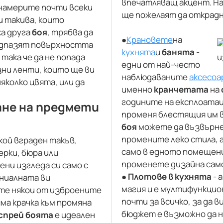
впечатляващ акцент. На
 намерите почти всеки
ще пожелаят да открадн
ли такива, които
ка друга
боя
, трябва да
●
Крановете
на
редпазят повърхността
кухнята
и
банята
-
така че да не попада
едни от най-често
зни ленти, които ще ви
наблюдаваните
аксесоа
яколко цвята, или да
именно
кранчетата
на
годините на експлоатац
ане на предмети
променя блестящия им в
боя
можете да възвърнет
промените леко стила, 
кой вграден такъв,
само в едното помещени
рки, бюра или
променете дизайна сам
ени изгледа си само с
●
Плотове в кухнята
- 
ениалната ви
магия и е мултифункцион
ите някои от изброените
почти за всичко, за да 
ма крачка към промяна
бюджет е възможно да 
спрей боята
е идеален