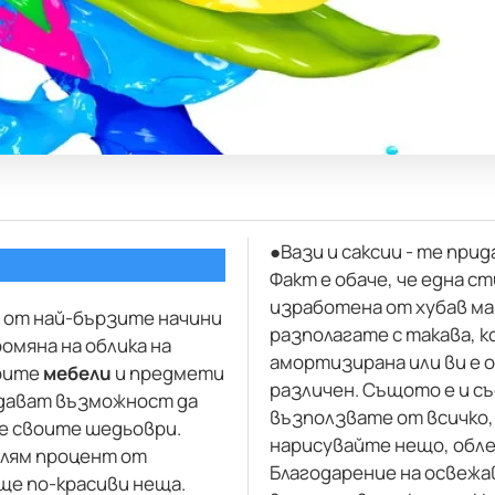
●
Вази и саксии - те при
Факт е обаче, че една с
изработена от хубав мат
от най-бързите начини
разполагате с такава, к
ромяна на облика на
амортизирана или ви е 
рите
мебели
и предмети
различен. Същото е и със
и дават възможност да
възползвате от всичко, 
е своите шедьоври.
нарисувайте нещо, обл
олям процент от
Благодарение на освежа
ще по-красиви неща.