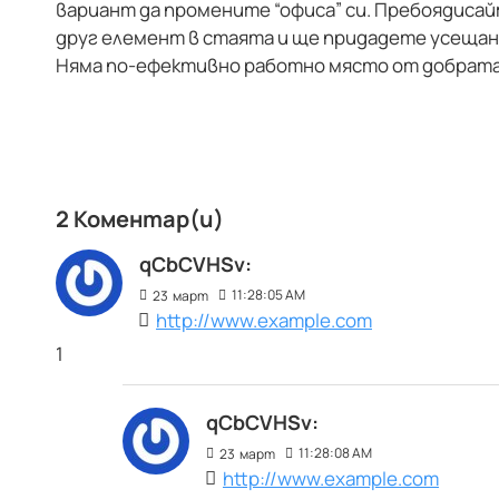
вариант да промените “офиса” си. Пребоядисай
друг елемент в стаята и ще придадете усещан
Няма по-ефективно работно място от добрата
2 Коментар(и)
qCbCVHSv:
11:28:05 AM
23
март
http://www.example.com
1
qCbCVHSv:
11:28:08 AM
23
март
http://www.example.com