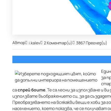
Автор
i.kalev
2 Коментар(и)
3867 Преглед(и)
Един
за п
ста
са
спрей боите
. Те са лесни за използване и в
използвате въображението си, за да създадет
Преобразяването на всякакви вещи е хоби за г
населението, което показва, че се получават о