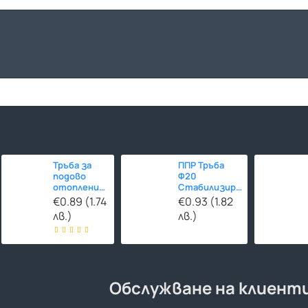
Тръба за
ППР Тръба
подово
Ф20
отопление
Стабилизирана
Ф16 HERZ-
СТЪКЛОВЛАКНО
€0.89 (1.74
€0.93 (1.82
Line PE-
лв.)
лв.)
RT/EVOH/PE-
RT 480м
Обслужване на клиент