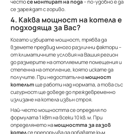
често
се монтират на пода
– по-удобно е да
се зареждат с гориво.
4. Каква мощност на котела е
подходяща за Вас?
Когато избирате мощност, трябва да
вземете предвид много различни фактори –
от климатичните условия на Вашия регион
до размерите на отопляемите помещения и
степенна на отопление, която искате да
получите. При недостатъчна
мощност
котелът
ще работи над нормата, а това със
сигурност ще доведе до преждевременно
излизане на котела извън строя.
Най-често мощността се определя по
формулата 1 кВт на всеки 10 кв. м. При
определянето на
мощността за газов
котел
се препоръчва да добавяте към