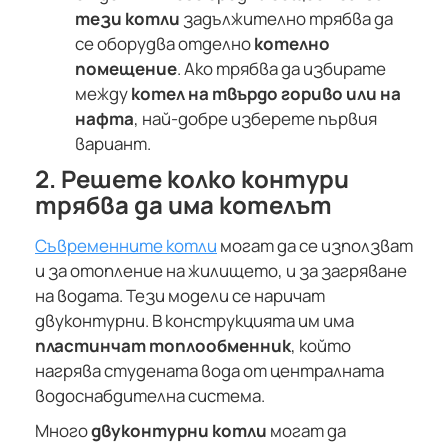
тези котли
задължително трябва да
се оборудва отделно
котелно
помещение
. Ако трябва да избирате
между
котел на твърдо гориво или на
нафта
, най-добре изберете първия
вариант.
2. Решете колко контури
трябва да има котелът
Съвременните котли
могат да се използват
и за отопление на жилището, и за загряване
на водата. Тези модели се наричат
двуконтурни. В конструкцията им има
пластинчат топлообменник
, който
нагрява студената вода от централната
водоснабдителна система.
Много
двуконтурни котли
могат да