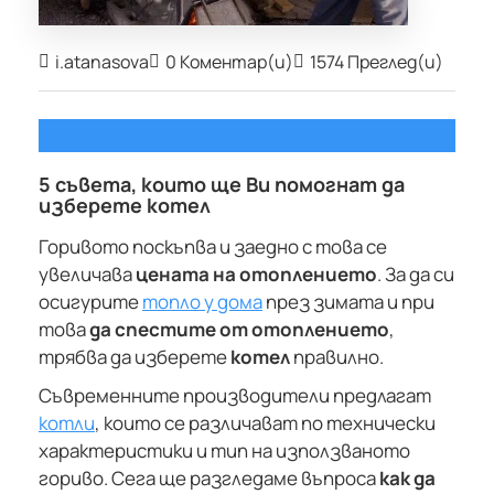
i.atanasova
0 Коментар(и)
1574 Преглед(и)
5 съвета, които ще Ви помогнат да
изберете котел
Горивото поскъпва и заедно с това се
увеличава
цената на отоплението
. За да си
осигурите
топло у дома
през зимата и при
това
да спестите от отоплението
,
трябва да изберете
котел
правилно.
Съвременните производители предлагат
котли
, които се различават по технически
характеристики и тип на използваното
гориво. Сега ще разгледаме въпроса
как да