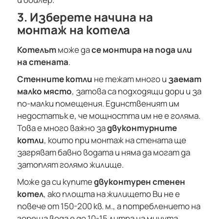
3. Изберете начина на
монтаж на котела
Котелът
може да
се монтира на пода или
на стената
.
Стенните котли
не тежат много и
заемат
малко място
, затова са подходящи дори и за
по-малки помещения. Единственият им
недостатък е, че мощността им не е голяма.
Това е много важно за
двуконтурните
котли
, които при монтаж на стената ще
загряват бавно водата и няма да могат да
затоплят голямо жилище.
Може да си купите
двуконтурен стенен
котел
, ако площта на жилището Ви не е
повече от 150-200 кв. м., а потреблението на
гореща вода е до 10-15 литра на минута.