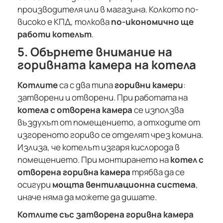
производителя или в магазина. Колкото по-
високо е КПД, толкова
по-икономично ще
работи котелът
.
5. Обърнете внимание на
горивната камера на котела
Котлите
са с два типа
горивни камери
:
затворени и отворени. При работата на
котела с отворена камера
се използва
въздухът от помещението, а отходите от
изгореното гориво се отделят чрез комина.
Излиза, че котелът изгаря кислорода в
помещението. При монтирането на
котел с
отворена горивна камера
трябва да се
осигури
мощта вентилационна система
,
иначе няма да можете да дишате.
Котлите със затворена горивна камера