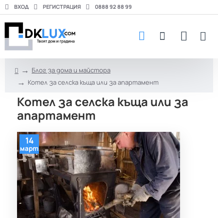
ВХОД
РЕГИСТРАЦИЯ
0888 92 88 99
Блог за дома и майстора
h
Котел за селска къща или за апартамент
o
m
Котел за селска къща или за
e
апартамент
14
март