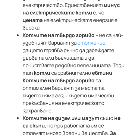
електричество. Единственият
минус
на електрическите котли
е, че
цената
на електрическата енергия е
висока.
Котлите на твърдо гориво
– не са най-
удобният вариант за
отопление
,
защото трябва ръчно да зареждате
дървата или въглищата и да
почиствате редовно пепелницата. Този
тип
котли
са сравнително
евтини
.
Котлите на твърдо гориво
са
оптимален вариант за местата,
където няма газ и където има чести
прекъсвания на електрическото
захранване.
Котлите на дизел или мазут
също
не
са скъпи
, но при работата им се
отделят много вредни вещества.
За