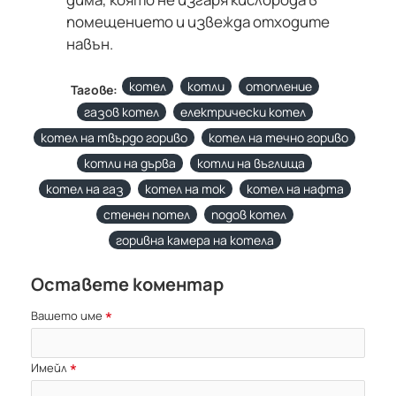
помещението и извежда отходите
навън.
котел
котли
отопление
Тагове:
газов котел
електрически котел
котел на твърдо гориво
котел на течно гориво
котли на дърва
котли на въглища
котел на газ
котел на ток
котел на нафта
стенен потел
подов котел
горивна камера на котела
Оставете коментар
Вашето име
Имейл