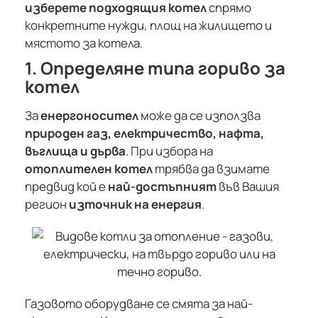
изберете подходящия котел
спрямо
конкретните нужди, площ на жилището и
мястото за котела.
1. Определяне типа гориво за
котел
За
енергоносител
може да се използва
природен газ, електричество, нафта,
въглища и дърва
. При избора на
отоплителен котел
трябва да взимате
предвид кой е
най-достъпният
във Вашия
регион
източник на енергия
.
Газовото оборудване се смята за най-