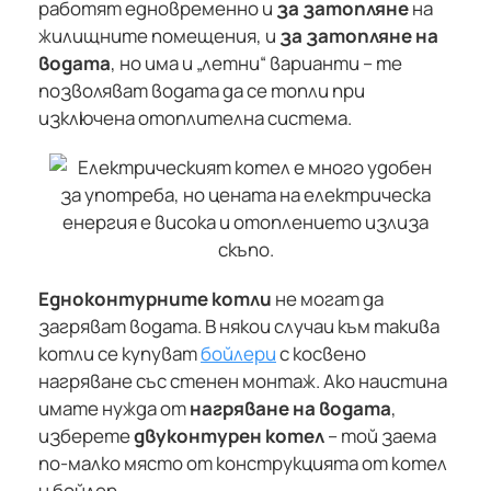
работят едновременно и
за затопляне
на
жилищните помещения, и
за затопляне на
водата
, но има и „летни“ варианти – те
позволяват водата да се топли при
изключена отоплителна система.
Едноконтурните котли
не могат да
загряват водата. В някои случаи към такива
котли се купуват
бойлери
с косвено
нагряване със стенен монтаж. Ако наистина
имате нужда от
нагряване на водата
,
изберете
двуконтурен котел
– той заема
по-малко място от конструкцията от котел
и бойлер.