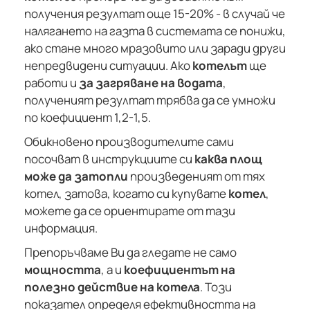
получения резултат още 15-20% - в случай че
налягането на газта в системата се понижи,
ако стане много мразовито или заради други
непредвидени ситуации. Ако
котелът
ще
работи и
за загряване на водата
,
полученият резултат трябва да се умножи
по коефициент 1,2-1,5.
Обикновено производителите сами
посочват в инструкциите си
каква площ
може да затопли
произведеният от тях
котел, затова, когато си купувате
котел
,
можете да се ориентирате от тази
информация.
Препоръчваме Ви да гледате не само
мощността
, а и
коефициентът на
полезно действие на котела
. Този
показател определя ефективността на