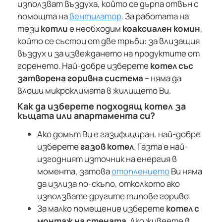
използват въздуха, който се дърпа отвън с
помощта на
вентилатор
. За работата на
тези
котли
е необходим
коаксиален комин
,
който се състои от две тръби: за влизащия
въздух и за извеждането на продуктите от
горенето. Най-добре изберете
котел със
затворена горивна система
– няма да
влоши микроклимата в жилището Ви.
Как да изберете подходящ котел за
къщата или апартамента си?
Ако домът Ви е газифициран, най-добре
изберете
газов котел
. Газта е най-
изгодният източник на енергия в
момента, затова
отоплението
Ви няма
да излиза по-скъпо, отколкото ако
използвате другите типове гориво.
За малко помещение изберете
котел с
монтаж на стената
. Ако живеете в