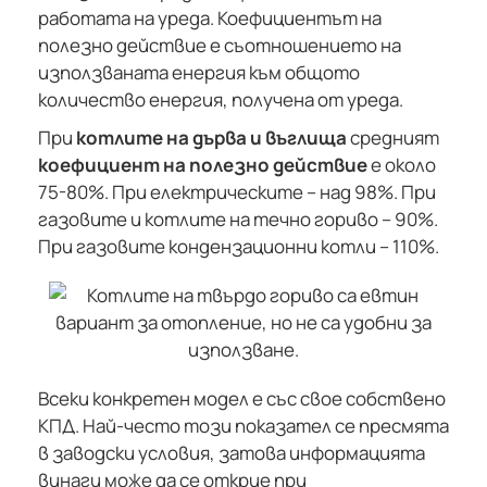
работата на уреда. Коефициентът на
полезно действие е съотношението на
използваната енергия към общото
количество енергия, получена от уреда.
При
котлите на дърва и въглища
средният
коефициент на полезно действие
е около
75-80%. При електрическите – над 98%. При
газовите и котлите на течно гориво – 90%.
При газовите кондензационни котли – 110%.
Всеки конкретен модел е със свое собствено
КПД. Най-често този показател се пресмята
в заводски условия, затова информацията
винаги може да се открие при