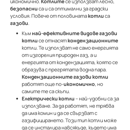
икономично.
Котлите
се използват лесно,
безопасни
са и са оптимални за градски
условия. Повече от половината
котли
са
газови
.
Към
най-ефективните видове газови
котли
се отнасят
кондензационните
котли. Те използват не само енергията
от изгорелия природен газ, а и
енергията от кондензацията, която се
образува с прегрятата водна пара.
Кондензационните газови котли
работят още по-
икономично
, но
самите те са скъпи.
Електрически котли
– най-удобни са за
използване. За да работят, не трябва
да има комин и да се свързват с
газифицирането. Този тип котли може
да се инсталира навсякъде, където има