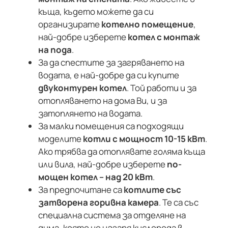
къща, където можете да си
организирате
котелно помещение
,
най-добре изберете
котел с монтаж
на пода
.
За да спестите за загряването на
водата, е най-добре да си купите
двуконтурен котел
. Той работи и за
отопляването на дома Ви, и за
затоплянето на водата.
За малки помещения са подходящи
моделите
котли с мощност 10-15 кВт
.
Ако трябва да отоплявате голяма къща
или вила, най-добре изберете
по-
мощен котел – над 20 кВт
.
За предпочитане са
котлите със
затворена горивна камера
. Те са със
специална система за отделяне на
дима, която не изгаря кислорода в