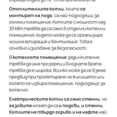
Отоплителните котли
, които
се
монтират на пода
, са най-подходящи за
големи помещения. Котлите с мощност над
30 кВт трябва да са само в отделни котелни
помещения, където може да се организира
мощна аспирация и вентилация. Това е
основно изискване за безопасност.
В
котелното помещение
задължително
трябва да има прозорец и входната врата
трябва да е широка. Всичко може да се вземе
предвид при проектиране на жилището или
когато се избира помещение, подходящо за
котелно.
Електрическите котли са само стенни
, но
газовите
могат да са
и подови, и стенни
.
Котлите на твърдо гориво и на нафта
най-