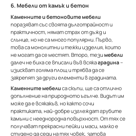
6. Мебели от камък и бетон
Каменните и бетоновите мебели
поразяват със своята дълготрайност и
практичност, нямат страх от дъжд и
слънце, но не са много популярни. Първо,
това са монолитни и тежки изделия, които
не могат да се местят. Второ, тези
мебели
далеч не биха се вписали във всяка
градина
–
изискват голяма площ и трябва да се
закрепят за други елементи в градината.
Каменните мебели
са скъпи, ще са отлично
допълнение на природното ъгълче. Видът им
може да е всякакъв, но както сочи
практиката, най-добре изглеждат грубите
камъни с нееднородна повърхност. От тях се
получават прекрасни пейки и маси, малко е
студено да седи на тях човек, затова