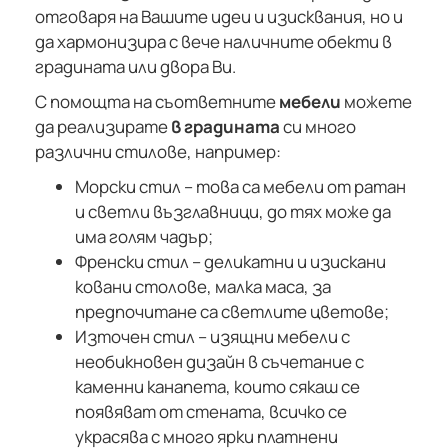
отговаря на Вашите идеи и изисквания, но и
да хармонизира с вече наличните обекти в
градината или двора Ви.
С помощта на съответните
мебели
можете
да реализирате
в градината
си много
различни стилове, например:
Морски стил – това са мебели от ратан
и светли възглавници, до тях може да
има голям чадър;
Френски стил – деликатни и изискани
ковани столове, малка маса, за
предпочитане са светлите цветове;
Източен стил – изящни мебели с
необикновен дизайн в съчетание с
каменни канапета, които сякаш се
появяват от стената, всичко се
украсява с много ярки платнени