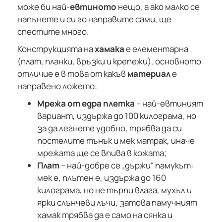
може би най-
евтиното
нещо, а ако малко се
напънете и си го направите сами, ще
спестите много.
Конструкцията на
хамака
е елементарна
(плат, планки, връзки и крепежи), основното
отличие е в това от какъв
материал
е
направено ложето:
Мрежа от едра плетка
– най-евтиният
вариант, издържа до 100 килограма, но
за да легнете удобно, трябва да си
постелите тънък и мек матрак, иначе
мрежата ще се впива в кожата;
Плат
– най-добре се „държи“ памукът:
мек е, плътен е, издържа до 160
килограма, но не търпи влага, мухъл и
ярки слънчеви лъчи, затова памучният
хамак трябва да е само на сянка и