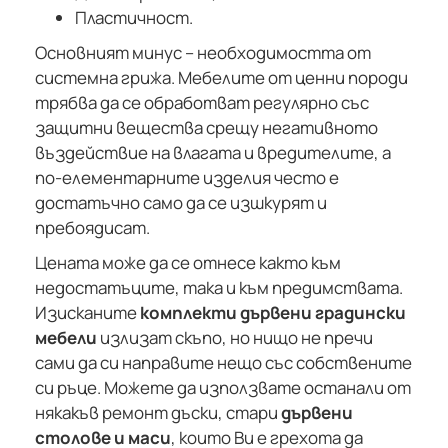
Пластичност.
Основният минус – необходимостта от
системна грижа. Мебелите от ценни породи
трябва да се обработват регулярно със
защитни вещества срещу негативното
въздействие на влагата и вредителите, а
по-елементарните изделия често е
достатъчно само да се изшкурят и
пребоядисат.
Цената може да се отнесе както към
недостатъците, така и към предимствата.
Изисканите
комплекти дървени градински
мебели
излизат скъпо, но нищо не пречи
сами да си направите нещо със собствените
си ръце. Можете да използвате останали от
някакъв ремонт дъски, стари
дървени
столове и маси
, които Ви е грехота да