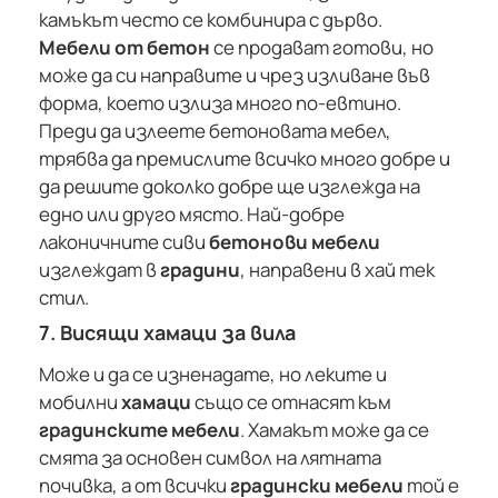
камъкът често се комбинира с дърво.
Мебели от бетон
се продават готови, но
може да си направите и чрез изливане във
форма, което излиза много по-евтино.
Преди да излеете бетоновата мебел,
трябва да премислите всичко много добре и
да решите доколко добре ще изглежда на
едно или друго място. Най-добре
лаконичните сиви
бетонови мебели
изглеждат в
градини
, направени в хай тек
стил.
7. Висящи хамаци за вила
Може и да се изненадате, но леките и
мобилни
хамаци
също се отнасят към
градинските мебели
. Хамакът може да се
смята за основен символ на лятната
почивка, а от всички
градински мебели
той е