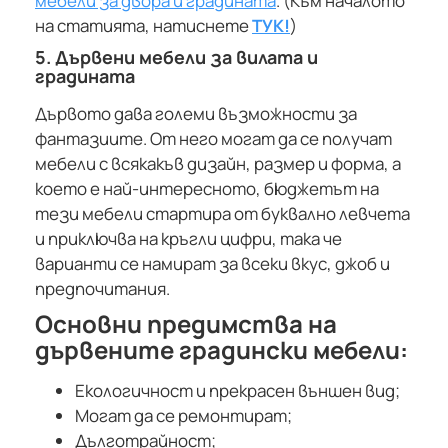
мебели за двора и градината
. (Към началото
на статията, натиснете
ТУК!
)
5. Дървени мебели за вилата и
градината
Дървото дава големи възможности за
фантазиите. От него могат да се получат
мебели с всякакъв дизайн, размер и форма, а
което е най-интересното, бюджетът на
тези мебели стартира от буквално левчета
и приключва на кръгли цифри, така че
варианти се намират за всеки вкус, джоб и
предпочитания.
Основни предимства на
дървените градински мебели:
Екологичност и прекрасен външен вид;
Могат да се ремонтират;
Дълготрайност;