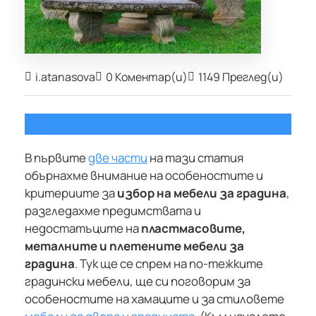
i.atanasova
0 Коментар(и)
1149 Преглед(и)
В първите
две части
на тази статия
обърнахме внимание на особеностите и
критериите за
избор на мебели за градина
,
разгледахме предимствата и
недостатъците на
пластмасовите,
металните и плетените мебели за
градина
. Тук ще се спрем на по-тежките
градински мебели, ще си поговорим за
особеностите на хамаците и за стиловете