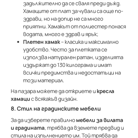
задължително да се сваля преди дъжд.
Хамаците от плат за чували са още по-
здрави, но на допир не са много
приятни. Хамакът от полиестер понася
водата, много е здрав и ярък;
Плетен хамак
– класика и максимално
удобство. Често за плетката се
използва натурален ратан, изделията
издържат до 130 килограма и имат
всички предимства и недостатъци на
този материал.
На пазара можете да откриете и
кресла
хамаци
с всякакъв дизайн.
8. Стил на градинските мебели
За да изберете правилно
мебели за вилата
и градината
, трябва да вземете предвид и
стила на изпълнението им. Той трябва да