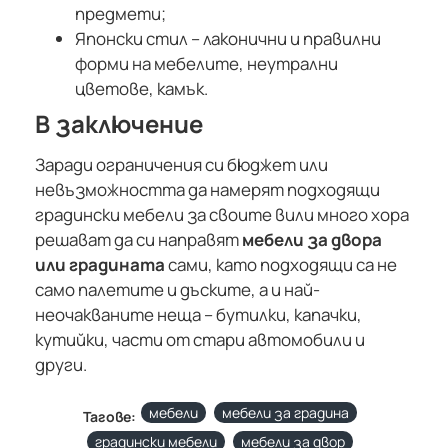
предмети;
Японски стил – лаконични и правилни
форми на мебелите, неутрални
цветове, камък.
В заключение
Заради ограничения си бюджет или
невъзможността да намерят подходящи
градински мебели за своите вили много хора
решават да си направят
мебели за двора
или градината
сами, като подходящи са не
само палетите и дъските, а и най-
неочакваните неща – бутилки, капачки,
кутийки, части от стари автомобили и
други.
мебели
мебели за градина
Тагове:
градински мебели
мебели за двор