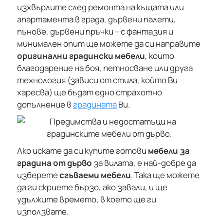
изхвърлите след ремонта на къщата или
апартамента в града, дървени палети,
пънове, дървени пръчки – с фантазия и
минимален опит ще можете да си направите
оригинални градински мебели
, които
благодарение на боя, петносване или друга
технология (зависи от стила, който Ви
харесва) ще бъдат едно страхотно
допълнение в
градината
Ви.
Ако искате да си купите готови
мебели за
градина от дърво
за вилата, е най-добре да
изберете
сгъваеми мебели
. Така ще можете
да ги скриете бързо, ако завали, и ще
удължите времето, в което ще ги
използвате.