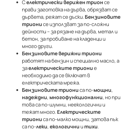
С
електрически верижен трион
се
прави заготовка на дърва, обрязват се
дървета, режат се дъски.
Бензиновите
триони
се използват за по-сложни
дейности – за рязане на дърва, метал и
бетон, за пробиване на кладенци и
много други.
Бензиновите верижни триони
работят на бензин и специално масло, а
за
електрическите триони
е
необходимо да се включат в
електрическата мрежа.
Бензиновите триони
са по-
мощни
,
надеждни
,
многофункционални
, но при
това са по-шумни, неекологични и
тежат много.
Електрическите
триони
са по-малко мощни, затова пък
са по-
леки
,
екологични
и
тихи
.