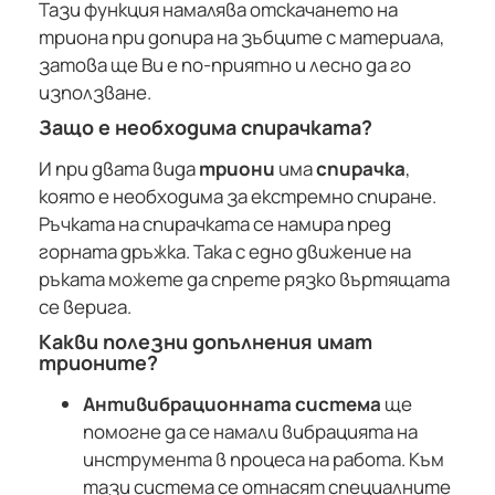
Тази функция намалява отскачането на
триона при допира на зъбците с материала,
затова ще Ви е по-приятно и лесно да го
използване.
Защо е необходима спирачката?
И при двата вида
триони
има
спирачка
,
която е необходима за екстремно спиране.
Ръчката на спирачката се намира пред
горната дръжка. Така с едно движение на
ръката можете да спрете рязко въртящата
се верига.
Какви полезни допълнения имат
трионите?
Антивибрационната система
ще
помогне да се намали вибрацията на
инструмента в процеса на работа. Към
тази система се отнасят специалните