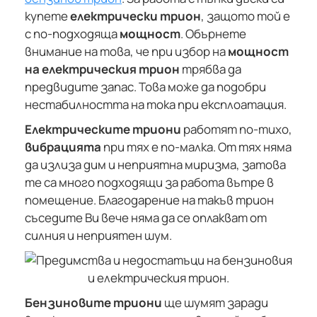
купете
електрически трион
, защото той е
с по-подходяща
мощност
. Обърнете
внимание на това, че при избор на
мощност
на електрическия трион
трябва да
предвидите запас. Това може да подобри
нестабилността на тока при експлоатация.
Електрическите триони
работят по-тихо,
вибрацията
при тях е по-малка. От тях няма
да излиза дим и неприятна миризма, затова
те са много подходящи за работа вътре в
помещение. Благодарение на такъв трион
съседите Ви вече няма да се оплакват от
силния и неприятен шум.
Бензиновите триони
ще шумят заради