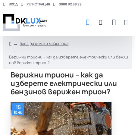
ВХОД
РЕГИСТРАЦИЯ
0888 92 88 99
Блог за дома и майстора
h
o
Верижни триони – как да изберете електрически или бензи
m
нов верижен трион?
e
Верижни триони – как да
изберете електрически или
бензинов верижен трион?
15
юни