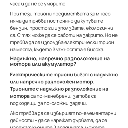
часа и да не се уморите.
При тези триони предимствата за много –
няма да трябва постоянно да купувате
бензин, просто ги използвате, екологични
са. С тях може да се работи на закрито. Но не
трябва да се използва електрически трион
на места, където влажността е висока.
Надлъжно, напречно разположение на
мотора или акумулатор?
Електрическите триони
биват
с надлъжно
или напречно разположен мотор
.
Трионите с надлъжно разположение на
мотора
са по-маневрени, затова са
подходящи за по-сложни задачи.
Ако трябва да се извършат по-елементарни
дейности – да се нарежат дървата, да се
изрежат клоните в градината, можете