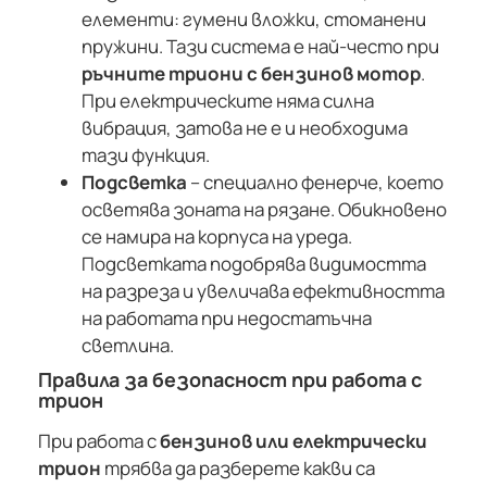
елементи: гумени вложки, стоманени
пружини. Тази система е най-често при
ръчните триони с бензинов мотор
.
При електрическите няма силна
вибрация, затова не е и необходима
тази функция.
Подсветка
– специално фенерче, което
осветява зоната на рязане. Обикновено
се намира на корпуса на уреда.
Подсветката подобрява видимостта
на разреза и увеличава ефективността
на работата при недостатъчна
светлина.
Правила за безопасност при работа с
трион
При работа с
бензинов или електрически
трион
трябва да разберете какви са