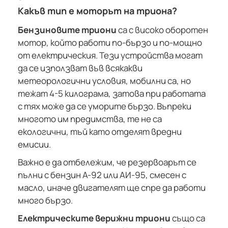
Какъв тип е моторът на триона?
Бензиновите триони
са с високо оборотен
мотор, който работи по-бързо и по-мощно
от електрическия. Тези устройства могат
да се използват във всякакви
метеорологични условия, мобилни са, но
тежат 4-5 килограма, затова при работата
с тях може да се уморите бързо. Въпреки
многото им предимства, те не са
екологични, тъй като отделят вредни
емисии.
Важно е да отбележим, че резервоарът се
пълни с бензин А-92 или АИ-95, смесен с
масло, иначе двигателят ще спре да работи
много бързо.
Електрическите верижни триони
също са