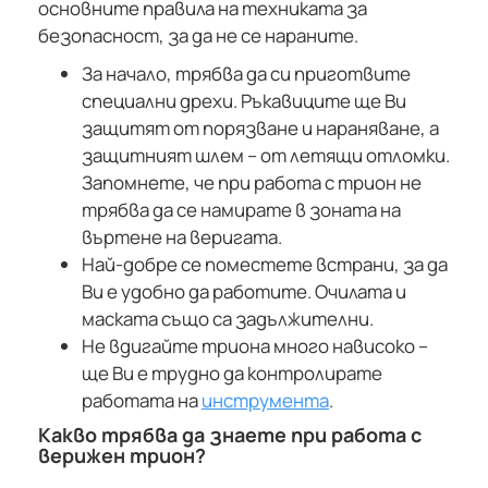
основните правила на техниката за
безопасност, за да не се нараните.
За начало, трябва да си приготвите
специални дрехи. Ръкавиците ще Ви
защитят от порязване и нараняване, а
защитният шлем – от летящи отломки.
Запомнете, че при работа с трион не
трябва да се намирате в зоната на
въртене на веригата.
Най-добре се поместете встрани, за да
Ви е удобно да работите. Очилата и
маската също са задължителни.
Не вдигайте триона много нависоко –
ще Ви е трудно да контролирате
работата на
инструмента
.
Какво трябва да знаете при работа с
верижен трион?