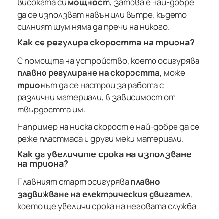
високата си
мощност
, затова е най-добре
да се използват навън или вътре, където
силният шум няма да пречи на никого.
Как се регулира скоростта на триона?
С помощта на устройство, което осигурява
плавно регулиране на скоростта
, може
трион
ът да се настрои за работа с
различни материали, в зависимост от
твърдостта им.
Например на ниска скорост е най-добре да се
реже пластмаса и други меки материали.
Как да увеличите срока на използване
на триона?
Плавният старт осигурява
плавно
задвижване на електрическия двигател
,
което ще увеличи срока на неговата служба.