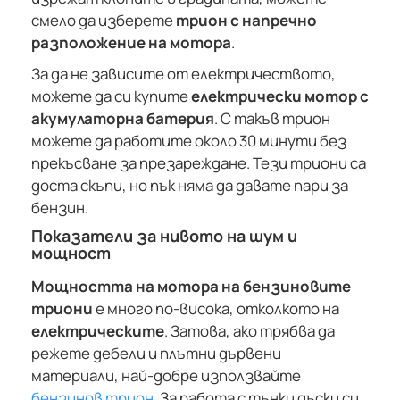
смело да изберете
трион с напречно
разположение на мотора
.
За да не зависите от електричеството,
можете да си купите
електрически мотор с
акумулаторна батерия
. С такъв трион
можете да работите около 30 минути без
прекъсване за презареждане. Тези триони са
доста скъпи, но пък няма да давате пари за
бензин.
Показатели за нивото на шум и
мощност
Мощността на мотора на бензиновите
триони
е много по-висока, отколкото на
електрическите
. Затова, ако трябва да
режете дебели и плътни дървени
материали, най-добре използвайте
бензинов трион
. За работа с тънки дъски си