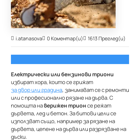
i.atanasova
0 Коментар(и)
1613 Преглед(и)
Електрически или бензинови триони
избират хора, които се грижат
за двор или градина
, занимават се с ремонти
или с професионално рязане на дърва. С
помощта на
верижен трион
се режат
дървета, лед и бетон. За битови цели се
използват също, например за рязане на
дървета, цепене на дърва или разрязване на
дъски.