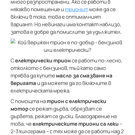
много разпространени. Ако се работи в
някакво помещение и
трионът
може да се
включи в тока, това е оптималният
вариант. Но невинаги има контакт наблизо,
затова е добре да помислите за удължител.
С
електрически трион
се работи по-лесно,
отколкото с бензинов, тъй като само
трябва да купите
масло за смазване на
веригата
и да можете да го включите в
електрическата мрежа.
С помощта на
трион с електрически
мотор
се режат дърва, обрязват се
дървета, режат се дъски. Благодарение на
това, че
електрическите триони са леки
–
2-3 килограма – с тях може да се работи над 2