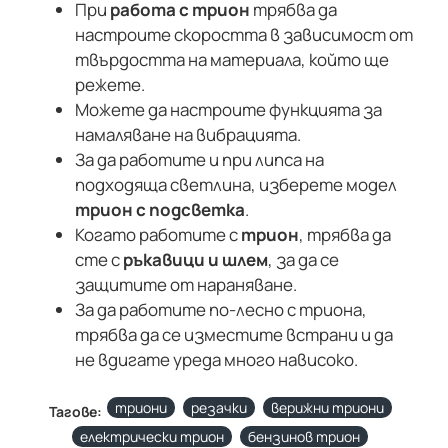
При
работа с трион
трябва да
настроите скоростта в зависимост от
твърдостта на материала, който ще
режете.
Можете да настроите функцията за
намаляване на вибрацията.
За да работите и при липса на
подходяща светлина, изберете модел
трион с подсветка
.
Когато работите с
трион
, трябва да
сте с
ръкавици и шлем
, за да се
защитите от нараняване.
За да работите по-лесно с триона,
трябва да се изместите встрани и да
не вдигате уреда много нависоко.
триони
резачки
верижни триони
Тагове:
електрически трион
бензинов трион