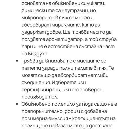
основата на обикновени силикати.
Химически те са неутрални, но
микропорите в тях са много и
абсорбират миризмите, като ги
задържат добре. Ще трябва често да
ползвате ароматизатор, а той струва
пари и не е естествена съставна част
на въздуха.
Трябва да внимавате с миещите се
тапети заради пълнителите в тях. Те
могат също да абсорбират летливи
съединения. Изберете или
сертифицирани, или от проверен
производител.
Обикновеното лепило за пода също не е
препоръчително, дори и с добавена
полимерна емулсия – коефициентът на
поглъщане на влага може да достигне