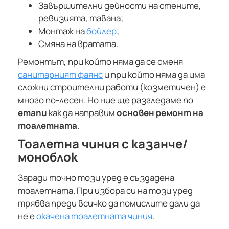
Завършителни дейности на стените,
ревизията, тавана;
Монтаж на
бойлер
;
Смяна на вратата.
Ремонтът, при който няма да се сменя
санитарният фаянс
и при който няма да има
сложни строителни работи (козметичен) е
много по-лесен. Но ние ще разгледаме по
етапи
как да направим
основен ремонт на
тоалетната
.
Тоалетна чиния с казанче/
моноблок
Заради точно този уред е създадена
тоалетната. При избора си на този уред
трябва преди всичко да помислите дали да
не е
окачена тоалетната чиния
.