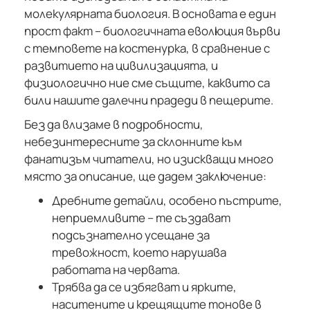
молекулярната биология. В основата е един
прост факт – биологичната еволюция върви
с темповете на костенурка, в сравнение с
развитието на цивилизацията, и
физиологично ние сме същите, каквито са
били нашите далечни прадеди в пещерите.
Без да влизаме в подробности,
небезинтересните за склонните към
фанатизъм читатели, но изискващи много
място за описание, ще дадем заключение:
Дребните детайли, особено пъстрите,
неприемливите – те създават
подсъзнателно усещане за
тревожност, което нарушава
работата на червата.
Трябва да се избягват и ярките,
наситените и крещящите тонове в