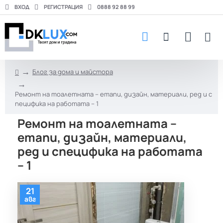
ВХОД
РЕГИСТРАЦИЯ
0888 92 88 99
Блог за дома и майстора
h
o
Ремонт на тоалетната – етапи, дизайн, материали, ред и с
m
пецифика на работата – 1
e
Ремонт на тоалетната –
етапи, дизайн, материали,
ред и специфика на работата
– 1
21
авг