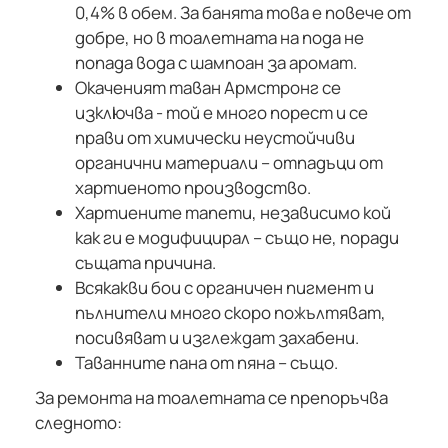
0,4% в обем. За банята това е повече от
добре, но в тоалетната на пода не
попада вода с шампоан за аромат.
Окаченият таван Армстронг се
изключва - той е много порест и се
прави от химически неустойчиви
органични материали – отпадъци от
хартиеното производство.
Хартиените тапети, независимо кой
как ги е модифицирал – също не, поради
същата причина.
Всякакви бои с органичен пигмент и
пълнители много скоро пожълтяват,
посивяват и изглеждат захабени.
Таванните пана от пяна – също.
За ремонта на тоалетната се препоръчва
следното: