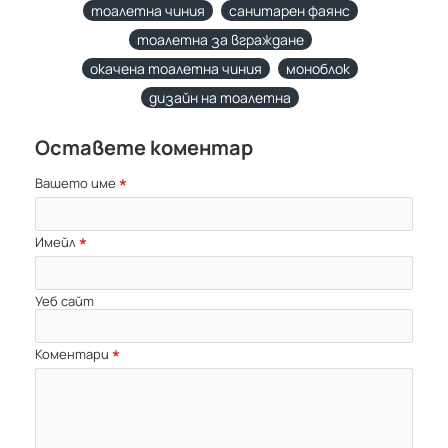
тоалетна чиния
санитарен фаянс
тоалетна за вграждане
окачена тоалетна чиния
моноблок
дизайн на тоалетна
Оставете коментар
Вашето име
Имейл
Уеб сайт
Коментари