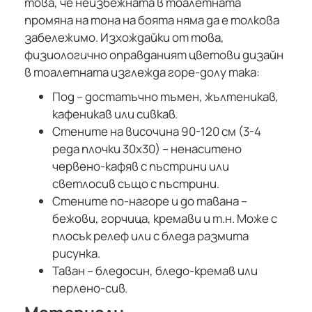
това, че неизбежната в тоалетната
промяна на тона на боята няма да е толкова
забележимо. Изхождайки от това,
физиологично оправданият цветови дизайн
в тоалетната изглежда горе-долу така:
Под – достатъчно тъмен, жълтеникав,
кафеникав или сивкав.
Стените на височина 90-120 см (3-4
реда плочки 30х30) – ненаситено
червено-кафяв с пъстрини или
светлосив също с пъстрини.
Стените по-нагоре и до тавана –
бежови, горчица, кремави и т.н. Може с
плосък релеф или с бледа размита
рисунка.
Таван – бледосин, бледо-кремав или
перлено-сив.