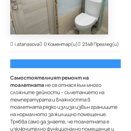
i.atanasova
0 Коментар(и)
2348 Преглед(и)
Самостоятелният ремонт на
тоалетната
не се отнася към много
сложните дейности – съчетанието на
температурата и влажността в
тоалетната рядко излиза извън границите
на нормалното за жилищно помещение.
Трябва само да знаете, че тоалетната е
изключително функционално помещение и