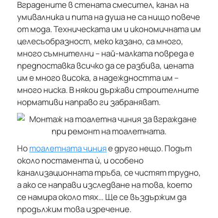
Вградените в стената смесител, канал на
умивалника и пита на душа не са нищо повече
от мода. Техническата им и икономичната им
целесъобразност, меко казано, са много,
много съмнителни – най-малката повреда е
предпоставка всичко да се разбива, цената
им е много висока, а надеждността им –
много ниска. В някои държави строителните
нормативи направо ги забраняват.
Но
тоалетната чиния
е друго нещо. Подът
около постамента ѝ, и особено
канализационната тръба, се чистят трудно,
а ако се направи изследване на това, което
се намира около тях… Ще се въздържим да
продължим това изречение.