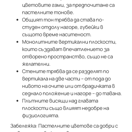
цветовите гами, за предпочитане са
пастелните тонове.
Общият тон трябва да става по-
студен отдолу нагоре, губейки в
същото време наситеност.
Монолитните вертикални плоскости,
които създават впечатлението за
отворено пространство, също не са
желателни.
Стените трябва да се разделят по
вертикала на две части – от пода до
нивото на очите или от брадичката в
седнало положение и нагоре – до тавана.
Плътните висящи над главата
плоскости също влияят недобре на
физиологията.
Забележка: Пастелните цветове са добри с