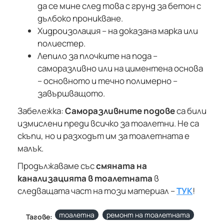
да се мине след това с грунд за бетон с
дълбоко проникване.
Хидроизолация – на доказана марка или
полиестер.
Лепило за плочките на пода –
саморазливно или на циментена основа
– основното и течно полимерно –
завършващото.
Забележка:
Саморазливните подове
са били
измислени преди всичко за тоалетни. Не са
скъпи, но и разходът им за тоалетната е
малък.
Продължаваме със
смяната на
канализацията в тоалетната
в
следващата част на този материал –
ТУК
!
тоалетна
ремонт на тоалетната
Тагове: