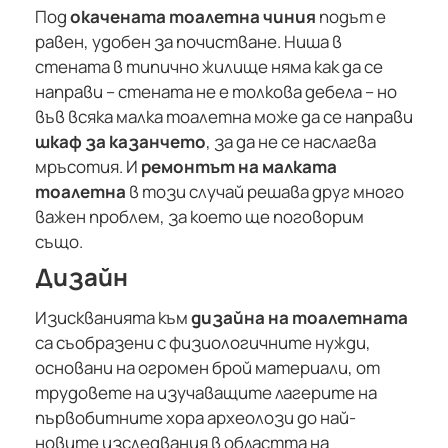
Под
окачената тоалетна чиния
подът е
равен, удобен за почистване. Ниша в
стената в типично жилище няма как да се
направи – стената не е толкова дебела – но
във всяка малка тоалетна може да се направи
шкаф за казанчето
, за да не се наслагва
мръсотия. И
ремонтът на малката
тоалетна
в този случай решава друг много
важен проблем, за което ще поговорим
също.
Дизайн
Изискванията към
дизайна на тоалетната
са съобразени с физиологичните нужди,
основани на огромен брой материали, от
трудовете на изучаващите лагерите на
първобитните хора археолози до най-
новите изследвания в областта на