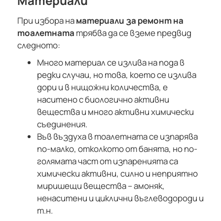
Материали
При избора на
материали за ремонт на
тоалетната
трябва да се вземе предвид
следното:
Много материал се излива на пода в
редки случаи, но това, което се излива
дори и в нищожни количества, е
наситено с биологично активни
вещества и много активни химически
съединения.
Във въздуха в тоалетната се изпарява
по-малко, отколкото от банята, но по-
голямата част от изпаренията са
химически активни, силно и неприятно
миришещи вещества – амоняк,
ненаситени и циклични въглеводороди и
т.н.