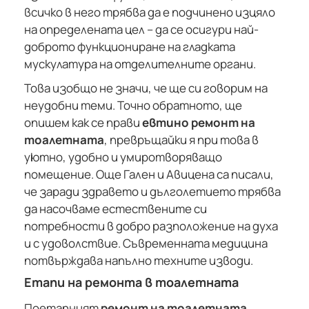
всичко в него трябва да е подчинено изцяло
на определената цел – да се осигури най-
доброто функциониране на гладката
мускулатура на отделителните органи.
Това изобщо не значи, че ще си говорим на
неудобни теми. Точно обратното, ще
опишем как се прави
евтино ремонт на
тоалетната
, превръщайки я при това в
уютно, удобно и умиротворяващо
помещение. Още Гален и Авицена са писали,
че заради здравето и дълголетието трябва
да насочваме естествените си
потребности в добро разположение на духа
и с удоволствие. Съвременната медицина
потвърждава напълно техните изводи.
Етапи на ремонта в тоалетната
Поетапният
ремонт на тоалетната