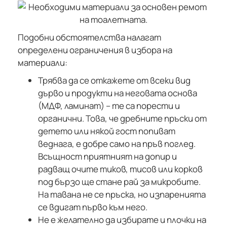
Подобни обстоятелства налагат
определени ограничения в избора на
материали:
Трябва да се откажете от всеки вид
дърво и продукти на неговата основа
(МДФ, ламинат) – те са порести и
органични. Това, че дребните пръски от
детето или някой гост попиват
веднага, е добре само на пръв поглед.
Всъщност приятният на допир и
радващ очите тиков, тисов или корков
под бързо ще стане рай за микробите.
На тавана не се пръска, но изпаренията
се вдигат първо към него.
Не е желателно да избирате и плочки на