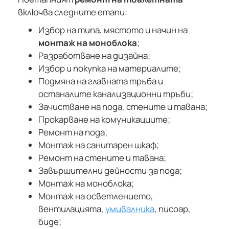
включва следните етапи:
Избор на типа, мястото и начин на
монтаж на моноблока
;
Разработване на дизайна;
Избор и покупка на материалите;
Подмяна на главната тръба и
останалите канализационни тръби;
Зачистване на пода, стените и тавана;
Прокарване на комуникациите;
Ремонт на пода;
Монтаж на санитарен шкаф;
Ремонт на стените и тавана;
Завършителни дейности за пода;
Монтаж на моноблока;
Монтаж на осветлението,
вентилацията,
умивалника
, писоар,
биде;