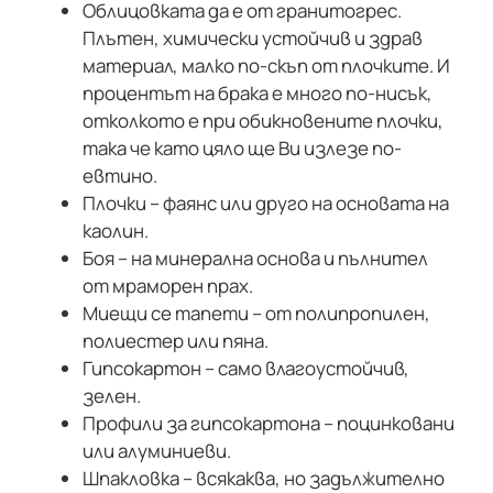
Облицовката да е от гранитогрес.
Плътен, химически устойчив и здрав
материал, малко по-скъп от плочките. И
процентът на брака е много по-нисък,
отколкото е при обикновените плочки,
така че като цяло ще Ви излезе по-
евтино.
Плочки – фаянс или друго на основата на
каолин.
Боя – на минерална основа и пълнител
от мраморен прах.
Миещи се тапети – от полипропилен,
полиестер или пяна.
Гипсокартон – само влагоустойчив,
зелен.
Профили за гипсокартона – поцинковани
или алуминиеви.
Шпакловка – всякаква, но задължително