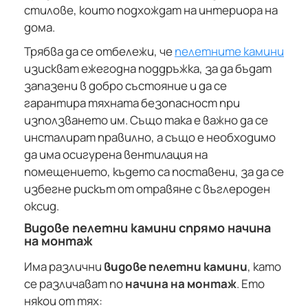
стилове, които подхождат на интериора на
дома.
Трябва да се отбележи, че
пелетните камини
изискват ежегодна поддръжка, за да бъдат
запазени в добро състояние и да се
гарантира тяхната безопасност при
използването им. Също така е важно да се
инсталират правилно, а също е необходимо
да има осигурена вентилация на
помещението, където са поставени, за да се
избегне рискът от отравяне с въглероден
оксид.
Видове пелетни камини спрямо начина
на монтаж
Има различни
видове пелетни камини
, като
се различават по
начина на монтаж
. Ето
някои от тях: