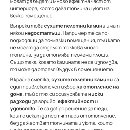
могат да бъдат и много ефектна част от
интериора, която дава топлина и уют на
всяко помещение.
Въпреки това
сухите пелетни камини
имат
някои
недостатъци
. Например те са по-
подходящи за по-малки помещения, тъй като
не могат да отделят толкова много
топлина, за да отопляват големи площи.
Също така, когато камината не се използва,
тя може да отделя въздух в помещението.
В крайна сметка,
сухите пелетни камини
са
един привлекателен избор
за отопление на
дома
, тъй с тях си осигурявате
ниски
разходи
за гориво,
ефективност
и
удобство
. Те са добро решение за тези,
които искат да пестят пари от отопление,
без да жертват топлината и уюта, които