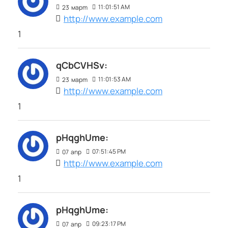
11:01:51 AM
23
март
http://www.example.com
1
qCbCVHSv:
11:01:53 AM
23
март
http://www.example.com
1
pHqghUme:
07:51:45 PM
07
апр
http://www.example.com
1
pHqghUme:
09:23:17 PM
07
апр