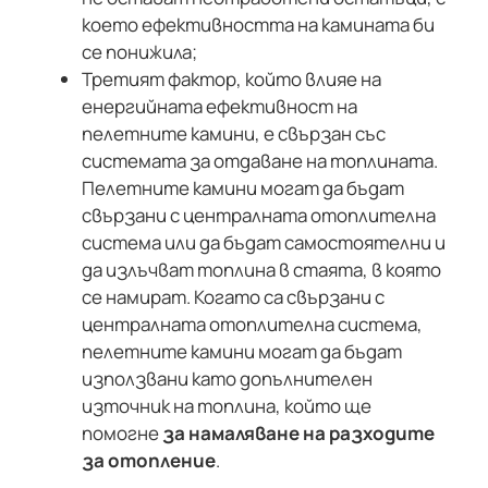
което ефективността на камината би
се понижила;
Третият фактор, който влияе на
енергийната ефективност на
пелетните камини, е свързан със
системата за отдаване на топлината.
Пелетните камини могат да бъдат
свързани с централната отоплителна
система или да бъдат самостоятелни и
да излъчват топлина в стаята, в която
се намират. Когато са свързани с
централната отоплителна система,
пелетните камини могат да бъдат
използвани като допълнителен
източник на топлина, който ще
помогне
за намаляване на разходите
за отопление
.