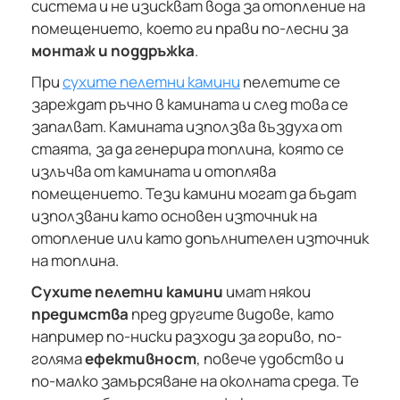
система и не изискват вода за отопление на
помещението, което ги прави по-лесни за
монтаж и поддръжка
.
При
сухите пелетни камини
пелетите се
зареждат ръчно в камината и след това се
запалват. Камината използва въздуха от
стаята, за да генерира топлина, която се
излъчва от камината и отоплява
помещението. Тези камини могат да бъдат
използвани като основен източник на
отопление или като допълнителен източник
на топлина.
Сухите пелетни камини
имат някои
предимства
пред другите видове, като
например по-ниски разходи за гориво, по-
голяма
ефективност
, повече удобство и
по-малко замърсяване на околната среда. Те