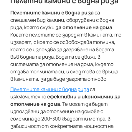
Пелетни камини с водна риза
Пелетните камини с водна риза
са
специален вид камини, оборудвани с водна
риза, която служи
за отопление на дома
.
Когато пелетите се заредят в камината, те
изгарят, с което се освобождава топлина,
която се използва за загряване на водата
във водната риза. Водата се движи в
системата за отопление на дома, където
отдава топлината си, и след това се връща
в камината, за да бъде загрята отново.
Пелетните камини с водна риза
са
изключително
ефективни и икономични за
отопление на дома
. Те могат да бъдат
използвани за отопление на домове с
големина до 200-300 квадратни метра, в
зависимост от конкретната мощност на