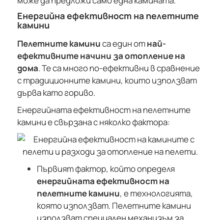
може да предложи само една камината.
Енергийна ефективност на пелетните
камини
Пелетните камини
са един от
най-
ефективните начини за отопление на
дома
. Те са много по-ефективни в сравнение
с традиционните камини, които използват
дърва като гориво.
Енергийната ефективност на пелетните
камини е свързана с няколко фактора:
Първият фактор, който определя
енергийната ефективност на
пелетните камини
, е технологията,
която използват. Пелетните камини
използват специален механизъм за