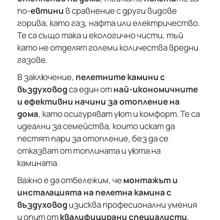
по-
евтини
в сравнение с други видове
горива, като газ, нафта или електричество.
Те са също така и екологично чисти, тъй
като не отделят големи количества вредни
газове.
В заключение,
пелетните камини с
въздуховод
са един от
най-икономичните
и ефективни начини за отопление на
дома
, като осигуряват уют и комфорт. Те са
идеални за семейства, които искат да
пестят пари за отопление, без да се
отказват от топлината и уюта на
камината.
Важно е да отбележим, че
монтажът и
инсталацията на пелетна камина с
въздуховод
изисква професионални умения
и опит от
квалифицирани специалисти
,