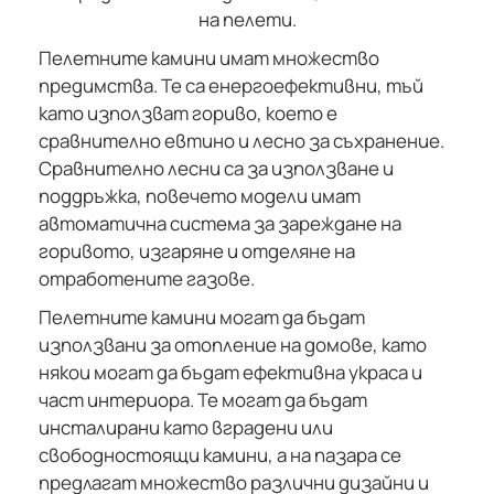
Пелетните камини имат множество
предимства. Те са енергоефективни, тъй
като използват гориво, което е
сравнително евтино и лесно за съхранение.
Сравнително лесни са за използване и
поддръжка, повечето модели имат
автоматична система за зареждане на
горивото, изгаряне и отделяне на
отработените газове.
Пелетните камини могат да бъдат
използвани за отопление на домове, като
някои могат да бъдат ефективна украса и
част интериора. Те могат да бъдат
инсталирани като вградени или
свободностоящи камини, а на пазара се
предлагат множество различни дизайни и