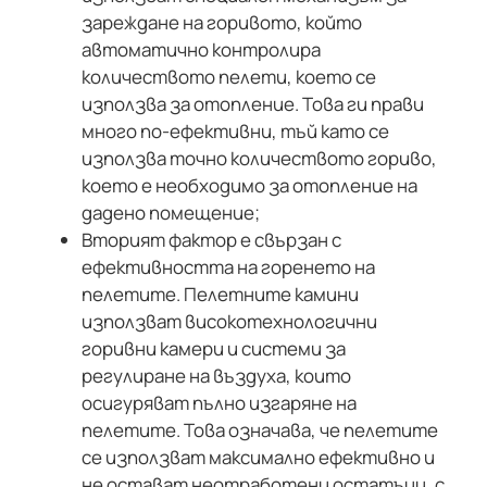
зареждане на горивото, който
автоматично контролира
количеството пелети, което се
използва за отопление. Това ги прави
много по-ефективни, тъй като се
използва точно количеството гориво,
което е необходимо за отопление на
дадено помещение;
Вторият фактор е свързан с
ефективността на горенето на
пелетите. Пелетните камини
използват високотехнологични
горивни камери и системи за
регулиране на въздуха, които
осигуряват пълно изгаряне на
пелетите. Това означава, че пелетите
се използват максимално ефективно и
не остават неотработени остатъци, с