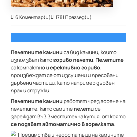
6 Коментар(и)
1781 Преглед(и)
Пелетните камини
са вид камини, които
използват като
гориво
пелети
.
Пелетите
са компактно и
ефективно гориво
,
произвеждат се от изсушени и пресовани
дървени частици, като например дървен
прах и стружки.
Пелетните камини
работят чрез горене на
пелетите, като самите
пелети
се
зареждат във вместителна кутия, от която
се подават автоматично в горелката
.