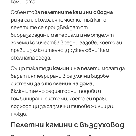
камината.
Освен това
пелетните камини с водна
риза
са и екологично чисти, тъй като
пелетите се произвеждат от
биоразградими материали и не отделят
големи количества вредни газове, което ги
прави изключително „дружелюбни“ към
околната среда.
Също така тези
камини на пелети
могат да
бъдат интегрирани в различни видове
системи
за отопление на дома
,
включително радиаторни, подови и
комбинирани системи, което ги прави
подходящи за различни типове жилища и
нужди.
Пелетни камини с въздуховод