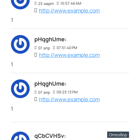
10:57:46 AM
23
март
http://www.example.com
1
pHqghUme:
07:51:40 PM
07
апр
http://www.example.com
1
pHqghUme:
09:23:13 PM
07
апр
http://www.example.com
1
Отговор
qCbCVHSv: