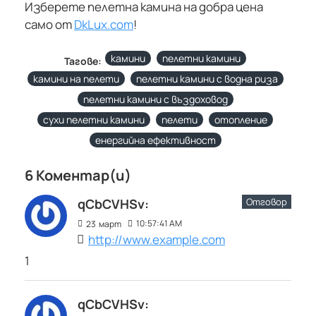
Изберете пелетна камина на добра цена
само от
DkLux.com
!
камини
пелетни камини
Тагове:
камини на пелети
пелетни камини с водна риза
пелетни камини с въздоховод
сухи пелетни камини
пелети
отопление
енергийна ефективност
6 Коментар(и)
Отговор
qCbCVHSv:
10:57:41 AM
23
март
http://www.example.com
1
qCbCVHSv: