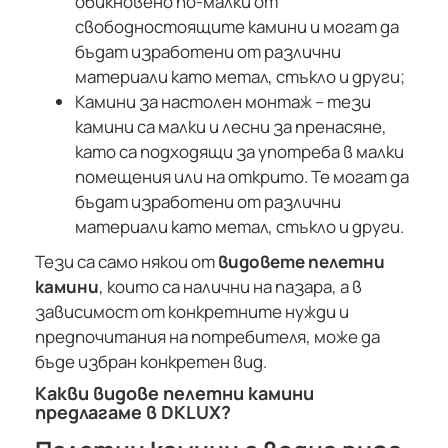
обикновено по-малки от
свободностоящите камини и могат да
бъдат изработени от различни
материали като метал, стъкло и други;
Камини за настолен монтаж – тези
камини са малки и лесни за пренасяне,
като са подходящи за употреба в малки
помещения или на открито. Те могат да
бъдат изработени от различни
материали като метал, стъкло и други.
Тези са само някои от
видовете пелетни
камини
, които са налични на пазара, а в
зависимост от конкретните нужди и
предпочитания на потребителя, може да
бъде избран конкретен вид.
Какви видове пелетни камини
предлагаме в DKLUX?