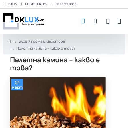
ВХОД
РЕГИСТРАЦИЯ
0888 92 88 99
Блог за дома и майстора
h
Пелетна камина – какво е това?
o
m
Пелетна камина – какво е
e
това?
01
март