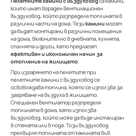
Пелетните камини с въздуховод
са камини,
които имат вграден вентилационен
въздуховод, който разпределя топлината в
различни части на дома. Тези
камини
могат
да бъдат монтирани в различни помещения
на дома, включително в дневната, кухнята,
спалнята и други, като предлагат
ефективен и икономичен начин за
отопление на жилището
.
При изгарянето на пелетите при
пелетните камини с въздуховод се
освобождава топлина, която се използва за
загряване на въздуха в жилището.
Специален вентилатор разпределя
топлината в дома, като използва
въздуховод, който може да бъде инсталиран
в стената или в пода. Този въздуховод
прехвърля топлината от камината във