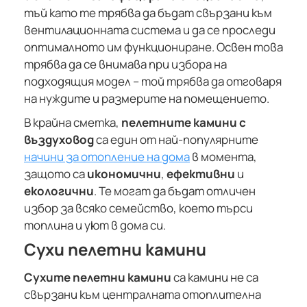
тъй като те трябва да бъдат свързани към
вентилационната система и да се проследи
оптималното им функциониране. Освен това
трябва да се внимава при избора на
подходящия модел – той трябва да отговаря
на нуждите и размерите на помещението.
В крайна сметка,
пелетните камини с
въздуховод
са един от най-популярните
начини за отопление на дома
в момента,
защото са
икономични
,
ефективни
и
екологични
. Те могат да бъдат отличен
избор за всяко семейство, което търси
топлина и уют в дома си.
Сухи пелетни камини
Сухите пелетни камини
са камини не са
свързани към централната отоплителна