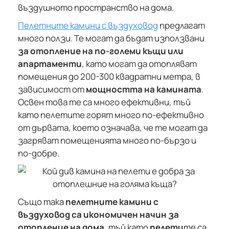
въздушното пространство на дома.
Пелетните камини с въздуховод
предлагат
много ползи. Те могат да бъдат използвани
за отопление на по-големи къщи или
апартаменти
, като могат да отопляват
помещения до 200-300 квадратни метра, в
зависимост от
мощността на камината
.
Освен това те са много ефективни, тъй
като пелетите горят много по-ефективно
от дървата, което означава, че те могат да
загряват помещенията много по-бързо и
по-добре.
Също така
пелетните камини с
въздуховод са икономичен начин за
отопление на дома
, тъй като
пелети
те са