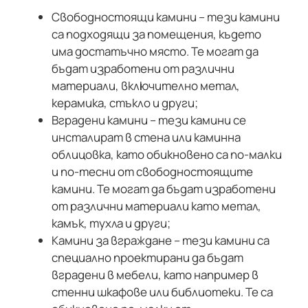
Свободностоящи камини – тези камини
са подходящи за помещения, където
има достатъчно място. Те могат да
бъдат изработени от различни
материали, включително метал,
керамика, стъкло и други;
Вградени камини – тези камини се
инсталират в стена или каминна
облицовка, като обикновено са по-малки
и по-тесни от свободностоящите
камини. Те могат да бъдат изработени
от различни материали като метал,
камък, тухла и други;
Камини за вграждане – тези камини са
специално проектирани да бъдат
вградени в мебели, като например в
стенни шкафове или библиотеки. Те са