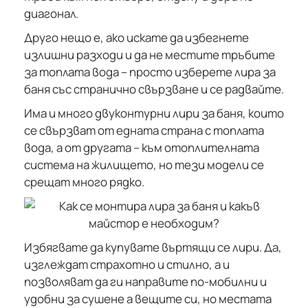
диагонал.
Друго нещо е, ако искате да избегнете
излишни разходи и да не местите тръбите
за топлата вода – просто изберете лира за
баня със странично свързване и се радвайте.
Има и много двуконтурни лири за баня, които
се свързват от едната страна с топлата
вода, а от другата – към отоплителната
система на жилището, но тези модели се
срещат много рядко.
Избягвате да купувате въртящи се лири. Да,
изглеждат страхотно и стилно, а и
позволяват да ги направите по-мобилни и
удобни за сушене а вещите си, но местата