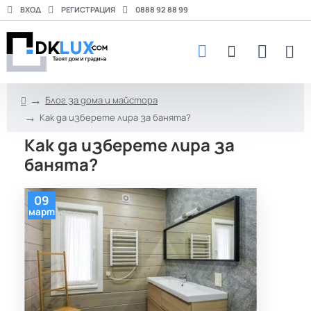
ВХОД
РЕГИСТРАЦИЯ
0888 92 88 99
Блог за дома и майстора
h
Как да изберете лира за банята?
o
m
Как да изберете лира за
e
банята?
09
март