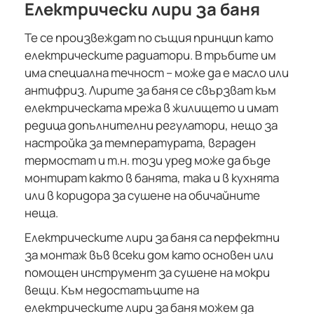
Електрически лири за баня
Те се произвеждат по същия принцип като
електрическите радиатори. В тръбите им
има специална течност – може да е масло или
антифриз. Лирите за баня се свързват към
електрическата мрежа в жилището и имат
редица допълнителни регулатори, нещо за
настройка за температурата, вграден
термостат и т.н. този уред може да бъде
монтират както в банята, така и в кухнята
или в коридора за сушене на обичайните
неща.
Електрическите лири за баня са перфектни
за монтаж във всеки дом като основен или
помощен инструмент за сушене на мокри
вещи. Към недостатъците на
електрическите лири за баня можем да