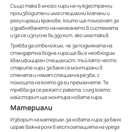
Също така в много лири на чуждестранни
производители има специални клапани и
регулиращи кранове, които ще помогнат за
изравняването на налягането в системата
и да се изпусне въздухът, ако има такъв.
Трябва да отбележим, че за подмяната на
стандартна водна лира ще Ви е необходим
квалифициран специалист, тъй като често
старите лири за баня са монтирани в
стената и нямат специална резба, с
помощта на която да ги премахнете. Те
трябва да се режат с ракета, след което
майсторът ще монтира новата лира.
Материали
Изборът на материал за новата лира за баня
играе важна роля в експлоатацията на уреда