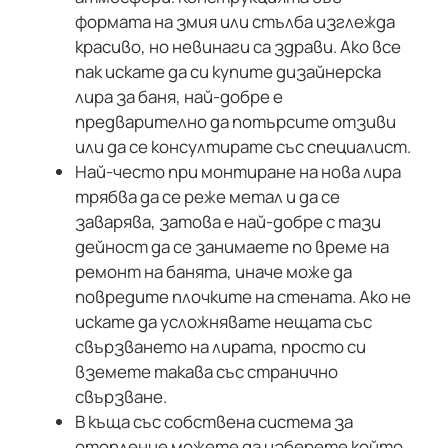
формата на змия или стълба изглежда
красиво, но невинаги са здрави. Ако все
пак искате да си купите дизайнерска
лира за баня, най-добре е
предварително да потърсите отзиви
или да се консултирате със специалист.
Най-често при монтиране на нова лира
трябва да се реже метал и да се
заварява, затова е най-добре с тази
дейност да се занимаете по време на
ремонт на банята, иначе може да
повредите плочките на стената. Ако не
искате да усложнявате нещата със
свързването на лирата, просто си
вземете такава със странично
свързване.
В къща със собствена система за
отопление можете да изберете който