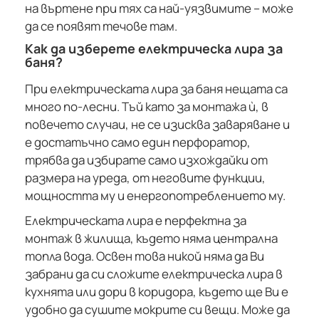
на въртене при тях са най-уязвимите – може
да се появят течове там.
Как да изберете електрическа лира за
баня?
При електрическата лира за баня нещата са
много по-лесни. Тъй като за монтажа ѝ, в
повечето случаи, не се изисква заваряване и
е достатъчно само един перфоратор,
трябва да избирате само изхождайки от
размера на уреда, от неговите функции,
мощността му и енергопотреблението му.
Електрическата лира е перфектна за
монтаж в жилища, където няма централна
топла вода. Освен това никой няма да Ви
забрани да си сложите електрическа лира в
кухнята или дори в коридора, където ще Ви е
удобно да сушите мокрите си вещи. Може да