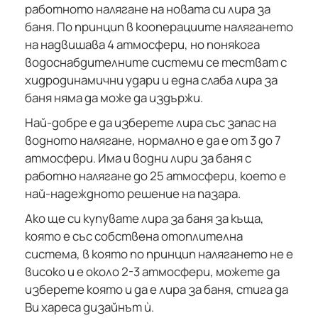
работното налягане на новата си лира за
баня. По принцип в кооперациите налягането
на надвишава 4 атмосфери, но понякога
водоснабдителните системи се тестват с
хидродинамични удари и една слаба лира за
баня няма да може да издържи.
Най-добре е да изберете лира със запас на
водното налягане, нормално е да е от 3 до 7
атмосфери. Има и водни лири за баня с
работно налягане до 25 атмосфери, което е
най-надеждното решение на пазара.
Ако ще си купувате лира за баня за къща,
която е със собствена отоплителна
система, в която по принцип налягането не е
високо и е около 2-3 атмосфери, можете да
изберете която и да е лира за баня, стига да
Ви хареса дизайнът ѝ.