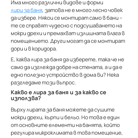
Има много различни видове и форми
лири за баня
, затова не е много лесно човек
да избере. Някои се монтират само в бани –
те се справят чудесно с подсушаването на
мокри дрехи и премахват излишната влага в
помещението. Други могат да се монтират
дори и в коридора.
Е, каква лира за баня да изберете, така че не
само да изглежда добре на стената, а и да е
едно полезно устройство в дома ви? Нека
разгледаме този въпрос.
Какво е лира за баня и за какво се
използва?
Върху лирата за баня можете да сушите
мокри дрехи, кърпи и бельо. Но това е един
от основните елементи на банята, който
регулира микроклимата в това помещение,