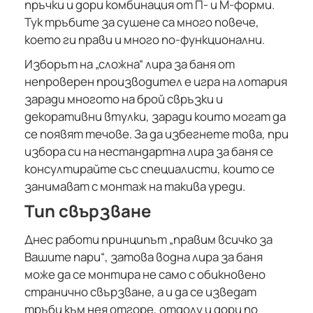
пръчки и дори комбинация от П- и М-форми.
Тук тръбите за сушене са много повече,
което ги прави и много по-функционални.
Изборът на „сложна“ лира за баня от
непроверен производител е игра на лотария
заради многото на брой свръзки и
декоративни втулки, заради които могат да
се появят течове. За да избегнете това, при
избора си на нестандартна лира за баня се
консултирайте със специалисти, които се
занимават с монтаж на такива уреди.
Тип свързване
Днес работи принципът „правим всичко за
Вашите пари“, затова водна лира за баня
може да се монтира не само с обикновено
странично свързване, а и да се изведат
тръби към нея отгоре, отдолу и дори по