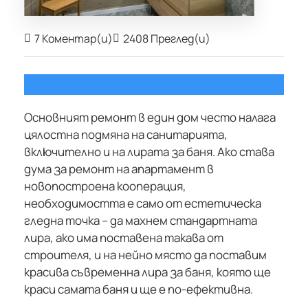
7 Коментар(и)
2408 Преглед(и)
Основният ремонт в един дом често налага
цялостна подмяна на санитарията,
включително и на лирата за баня. Ако става
дума за ремонт на апартамент в
новопостроена кооперация,
необходимостта е само от естетическа
гледна точка – да махнем стандартната
лира, ако има поставена такава от
строителя, и на нейно място да поставим
красива съвременна лира за баня, която ще
краси самата баня и ще е по-ефективна.