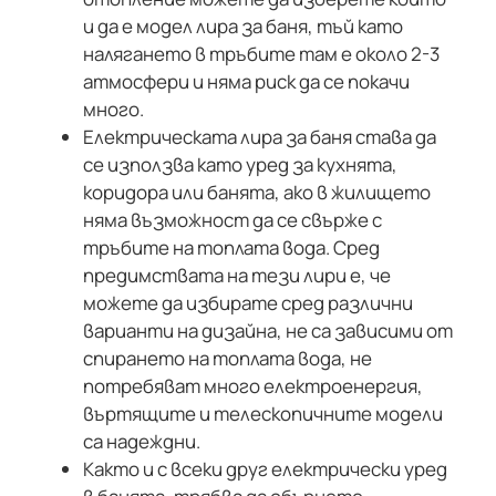
и да е модел лира за баня, тъй като
налягането в тръбите там е около 2-3
атмосфери и няма риск да се покачи
много.
Електрическата лира за баня става да
се използва като уред за кухнята,
коридора или банята, ако в жилището
няма възможност да се свърже с
тръбите на топлата вода. Сред
предимствата на тези лири е, че
можете да избирате сред различни
варианти на дизайна, не са зависими от
спирането на топлата вода, не
потребяват много електроенергия,
въртящите и телескопичните модели
са надеждни.
Както и с всеки друг електрически уред