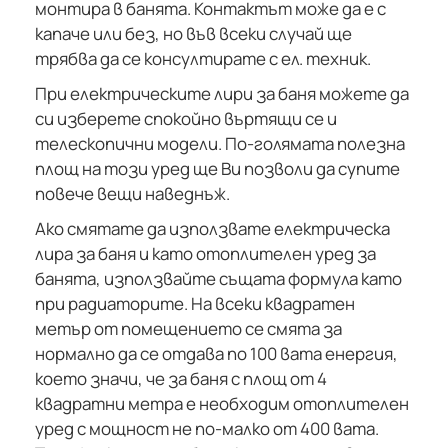
монтира в банята. Контактът може да е с
капаче или без, но във всеки случай ще
трябва да се консултирате с ел. техник.
При електрическите лири за баня можете да
си изберете спокойно въртящи се и
телескопични модели. По-голямата полезна
площ на този уред ще Ви позволи да супите
повече вещи наведнъж.
Ако смятате да използвате електрическа
лира за баня и като отоплителен уред за
банята, използвайте същата формула като
при радиаторите. На всеки квадратен
метър от помещението се смята за
нормално да се отдава по 100 вата енергия,
което значи, че за баня с площ от 4
квадратни метра е необходим отоплителен
уред с мощност не по-малко от 400 вата.