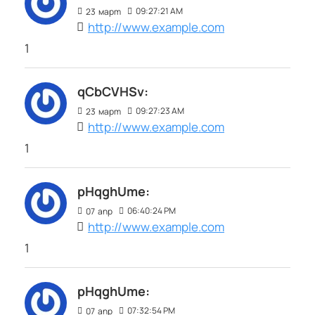
09:27:21 AM
23
март
http://www.example.com
1
qCbCVHSv:
09:27:23 AM
23
март
http://www.example.com
1
pHqghUme:
06:40:24 PM
07
апр
http://www.example.com
1
pHqghUme:
07:32:54 PM
07
апр