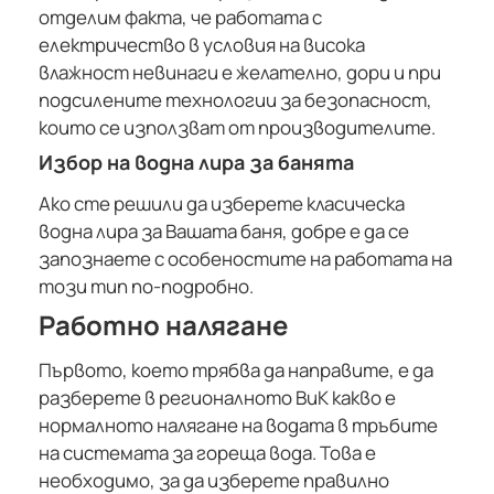
отделим факта, че работата с
електричество в условия на висока
влажност невинаги е желателно, дори и при
подсилените технологии за безопасност,
които се използват от производителите.
Избор на водна лира за банята
Ако сте решили да изберете класическа
водна лира за Вашата баня, добре е да се
запознаете с особеностите на работата на
този тип по-подробно.
Работно налягане
Първото, което трябва да направите, е да
разберете в регионалното ВиК какво е
нормалното налягане на водата в тръбите
на системата за гореща вода. Това е
необходимо, за да изберете правилно