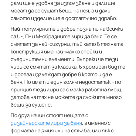
дали ще е удобна за използване и дали ще
могат да се сушат вещи на нея, а и дали
самото изделие ще е достатъчно здраво.
Най-популярните и добре познати на всички
са U-, П- и М-образните лири за баня. Те се
смятат за най-сигурни, тъй като в тяхната
конструкция има най-малко спойки и
съединителни елементи. Въпреки че тези
лири се смятат за класика, в хромиран вид те
и досега изглеждат добре в която и да е
баня. Но имат и един голям недостатък – по
принцип тези лири са с малка работна площ,
затова на тях не можете да сложите много
вещи за сушене.
По друг начин стоят нещата с
дизайнерските лири за баня
, а именно с
формата на змия или на стълба, или пък с