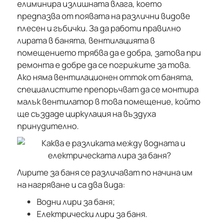
елиминира излишната влага, което
предпазва от появата на различни видове
плесен и гъбички.
За да работи правилно
лирата в банята, вентилацията в
помещението трябва да е добра, затова при
ремонта е добре да се погрижите за това.
Ако няма вентилационен отток от банята,
специалистите препоръчват да се монтира
малък вентилатор в това помещение, който
ще създаде циркулация на въздуха
принудително.
Лирите за баня се различават по начина им
на нагряване и са два вида:
Водни лири за баня;
Електрически лири за баня.