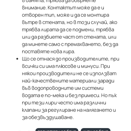
в банята, трябва да обърнете
внимание. Контактът може да е и
отворен тип, може и да се монтира
вътре в стената, но в този случай, ако
трябва лирата да се подмени, трябва
или да разбиете част от стената, или
да минете само с премахването, без да
поставяте нова лира.
Що се отнася до производителите, при
всички си има плюсове и минуси. При
някои производители не се използват
най-качествените материали заради
във водопроводните им системи
водата е по-мека и без примеси. Но пък
при тези лири често има различни
клапани за регулиране на налягането и
за обезвъздушаване.