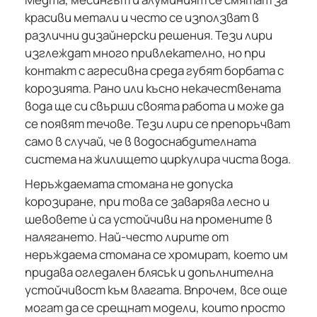
красиви метали и често се използват в
различни дизайнерски решения. Тези лири
изглеждат много привлекателно, но при
контакт с агресивна среда губят борбата с
корозията. Рано или късно некачествената
вода ще си свърши своята работа и може да
се появят течове. Тези лири се препоръчват
само в случай, че в водоснабдителната
система на жилището циркулира чиста вода.
Неръждаемата стомана не допуска
корозиране, при това се заварява лесно и
шевовете ѝ са устойчиви на промените в
налягането. Най-често лирите от
неръждаема стомана се хромират, което им
придава огледален блясък и допълнителна
устойчивост към влагата. Впрочем, все още
могат да се срещнат модели, които просто