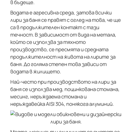
в бъдеще.
Водата е агресивна среда, затова всички
лири за баня се правят с оглед на това, че ще
са в продължителен контакт с тази
течност. В зависимост от вида на метала,
който се използва за тяхното
производство, се пресмята и средната
продължителност на живота на лирите за
баня. До голяма степен това зависи от
водата в жилището.
Най-често при производството на лири за
баня се използва мед, поцинкована стомана,
месинг, неръждаема стомана и
неръждавейка AISI 304, понякога алуминий.
Медта, месингът и алуминият се смятат за