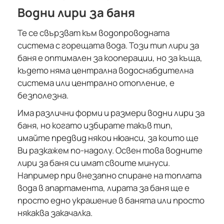
Водни лири за баня
Те се свързват към водопроводната
система с горещата вода. Този тип лири за
баня е оптимален за кооперации, но за къща,
където няма централна водоснабдителна
система или централно отопление, е
безполезна.
Има различни форми и размери водни лири за
баня, но когато избирате такъв тип,
имайте предвид някои нюанси, за които ще
Ви разкажем по-надолу. Освен това водните
лири за баня си имат своите минуси.
Например при внезапно спиране на топлата
вода в апартамента, лирата за баня ще е
просто едно украшение в банята или просто
някаква закачалка.