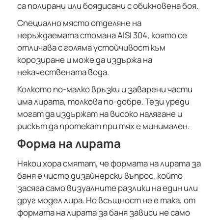
са полирани или боядисани с обикновена боя.
Специално място отделяне на
неръждаемата стомана AISI 304, която се
отличава с голяма устойчивост към
корозиране и може да издържа на
некачествената вода.
Колкото по-малко връзки и заварени части
има лирата, толкова по-добре. Тези уреди
могат да издържат на високо налягане и
рискът да протекат при тях е минимален.
Форма на лирата
Някои хора смятат, че формата на лирата за
баня е чисто дизайнерски въпрос, който
засяга само визуалните разлики на един или
друг модел лира. Но всъщност не е така, от
формата на лирата за баня зависи не само