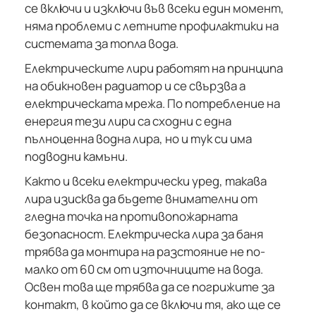
се включи и изключи във всеки един момент,
няма проблеми с летните профилактики на
системата за топла вода.
Електрическите лири работят на принципа
на обикновен радиатор и се свързва а
електрическата мрежа. По потребление на
енергия тези лири са сходни с една
пълноценна водна лира, но и тук си има
подводни камъни.
Както и всеки електрически уред, такава
лира изисква да бъдете внимателни от
гледна точка на противопожарната
безопасност. Електрическа лира за баня
трябва да монтира на разстояние не по-
малко от 60 см от източниците на вода.
Освен това ще трябва да се погрижите за
контакт, в който да се включи тя, ако ще се