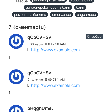
радиатори за баня
лири за баня
Тагове:
дизайнерски лири за баня
баня
ремонт на банята
отопление
радиатори
7 Коментар(и)
Отговор
qCbCVHSv:
09:23:09 AM
23
март
http://www.example.com
1
qCbCVHSv:
09:23:11 AM
23
март
http://www.example.com
1
pHqghUme: