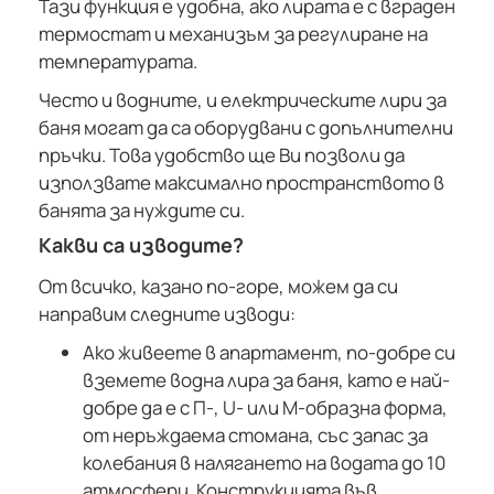
Тази функция е удобна, ако лирата е с вграден
термостат и механизъм за регулиране на
температурата.
Често и водните, и електрическите лири за
баня могат да са оборудвани с допълнителни
пръчки. Това удобство ще Ви позволи да
използвате максимално пространството в
банята за нуждите си.
Какви са изводите?
От всичко, казано по-горе, можем да си
направим следните изводи:
Ако живеете в апартамент, по-добре си
вземете водна лира за баня, като е най-
добре да е с П-, U- или М-образна форма,
от неръждаема стомана, със запас за
колебания в налягането на водата до 10
атмосфери. Конструкцията във