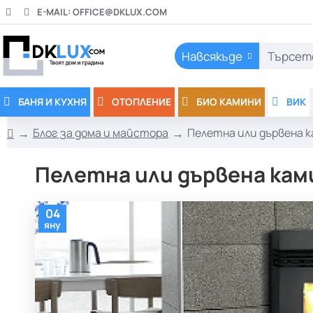
E-MAIL:
OFFICE@DKLUX.COM
Навсякъде
Търсете
тук..
БАНЯ И КУХНЯ
ОТОПЛЕНИЕ
БИО КАМИНИ
ВИК
Блог за дома и майстора
Пелетна или дървена 
h
o
Пелетна или дървена кам
m
e
04
яну