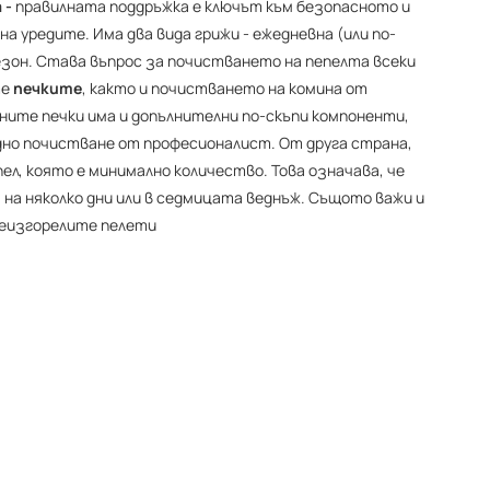
 -
правилната поддръжка е ключът към безопасното и
а уредите. Има два вида грижи - ежедневна (или по-
езон. Става въпрос за почистването на пепелта всеки
те
печките
, както и почистването на комина от
ните печки има и допълнителни по-скъпи компоненти,
но почистване от професионалист. От друга страна,
пел, която е минимално количество. Това означава, че
 на няколко дни или в седмицата веднъж. Същото важи и
неизгорелите пелети