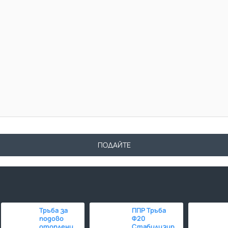
ПОДАЙТЕ
Тръба за
ППР Тръба
подово
Ф20
отопление
Стабилизирана