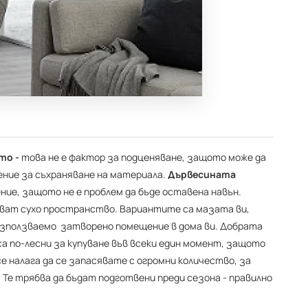
то -
това не е фактор за подценяване, защото може да
ение за съхраняване на материала.
Дървесината
ние, защото не е проблем да бъде оставена навън.
кват сухо пространство. Вариантите са мазата ви,
еизползваемо затворено помещение в дома ви. Добрата
са по-лесни за купуване във всеки един момент, защото
 се налага да се запасявате с огромни количество, за
 Те трябва да бъдат подготвени преди сезона - правилно