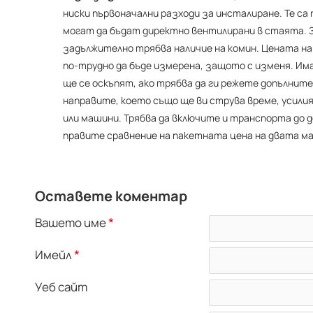
ниски първоначални разходи за инсталиране. Те са
могат да бъдат директно вентилирани в стаята. 
задължително трябва наличие на комин. Цената на
по-трудно да бъде измерена, защото с изменя. Им
ще се оскъпят, ако трябва да ги режете допълните
направите, което също ще ви струва време, усили
или машини. Трябва да включите и транспорта до д
правите сравнение на пакетната цена на двата м
Оставете коментар
Вашето име
Имейл
Уеб сайт