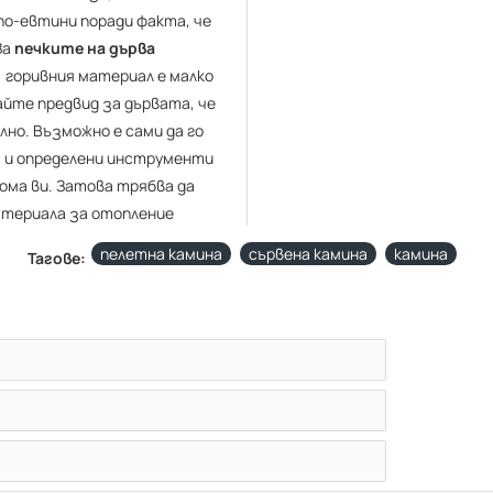
 по-евтини поради факта, че
За
печките на дърва
 горивния материал е малко
айте предвид за дървата, че
лно. Възможно е сами да го
я и определени инструменти
ома ви. Затова трябва да
атериала за отопление
пелетна камина
сървена камина
камина
Тагове: