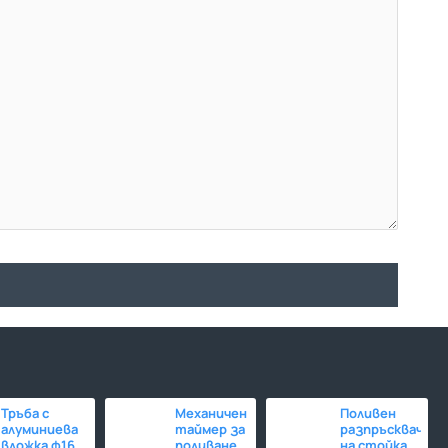
Тръба с
Механичен
Поливен
алуминиева
таймер за
разпръсквач
вложка ф16
поливане -
на стойка -