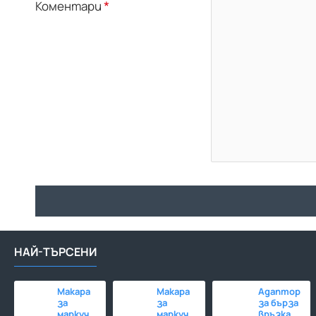
Коментари
НАЙ-ТЪРСЕНИ
Макара
Макара
Адаптор
за
за
за бърза
маркуч
маркуч
връзка