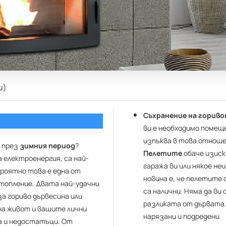
и)
Съхранение на гориво
ви е необходимо помещ
изпъква в това отноше
е през
зимния период
?
Пелетите
обаче изис
 електроенергия, са най-
гаража ви или някое н
роятно това е една от
новина е, че пелетите 
топление. Двата най-удачни
са налични. Няма да ви
за гориво дървесина или
разликата от дървата.
на живот и вашите лични
нарязани и подредени
а и недостатъци. От