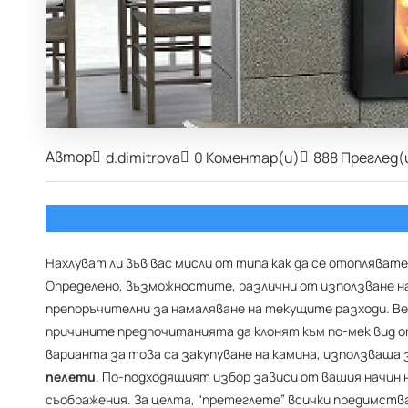
Автор
d.dimitrova
0 Коментар(и)
888 Преглед(
Нахлуват ли във вас мисли от типа как да се отопляват
Определено, възможностите, различни от използване на
препоръчителни за намаляване на текущите разходи. Ве
причините предпочитанията да клонят към по-мек вид о
варианта за това са закупуване на камина, използваща 
пелети
. По-подходящият избор зависи от вашия начин 
съображения. За целта, “претеглете” всички предимств