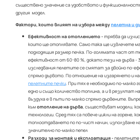
съществено значение са удобството и функционалностт
другия модел.
Фактори, които влияят на избора между
пелетна и д
Ефективност на отоплението -
трябва да изчи
които ще отоплявате. Само така ще извлечете ма
подходящия размер печка. По-голямата част от т
ефективност от 60-80 %, докато тези на дърва - 
изследвания пелетите се смятат за двойно по-еф
спрямо дървото. По отношение на изгарянето и н
пелетните печки
. При тях е необходимо по-малко 
едно и също количество топлина, а и в резултат н
въздуха е в пъти по-малко спрямо дървените. Въпре
към
отопление на дърва
, съществуват модели, ко
технологии. Сред тях са повече цикли на горене, к
топлоотдаването по по-чист начин, използване н
значително по-малко пепел
Разходи за монтаж и експлоатация -
пелетните п