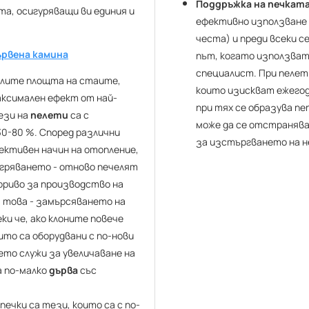
Поддръжка на печката
а, осигуряващи ви единия и
ефективно използване н
честа) и преди всеки с
ървена камина
път, когато използва
специалист. При пелет
слите площта на стаите,
които изискват ежегод
ксимален ефект от най-
при тях се образува пе
ези на
пелети
са с
може да се отстранява
30-80 %. Според различни
за изстъргването на 
ективен начин на отопление,
агряването - отново печелят
гориво за производство на
а това - замърсяването на
ки че, ако клоните повече
ито са оборудвани с по-нови
оето служи за увеличаване на
а по-малко
дърва
със
ечки са тези, които са с по-