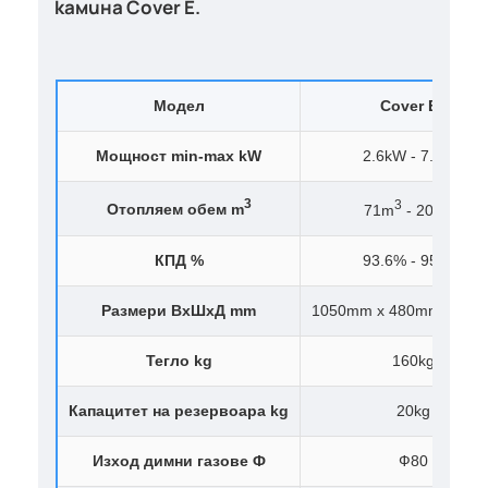
камина
Cover E.
Модел
Cover E8
Мощност min-max kW
2.6kW - 7.6kW
3
3
3
Отопляем обем m
71m
- 202m
КПД %
93.6% - 95.6%
Размери ВхШхД mm
1050mm x 480mm x 51
Тегло kg
160kg
Капацитет на резервоара kg
20kg
Изход димни газове Ф
Ф80