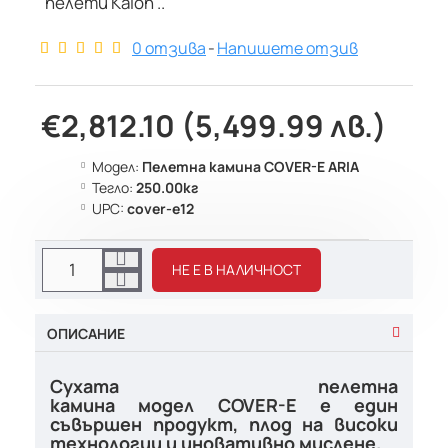
пелети Kalon ..
0 отзива
-
Напишете отзив
€2,812.10 (5,499.99 лв.)
Модел:
Пелетна камина COVER-E ARIA
Тегло:
250.00кг
UPC:
cover-e12
НЕ Е В НАЛИЧНОСТ
ОПИСАНИЕ
Сухата пелетна
камина модел COVER-E е един
съвършен продукт, плод на високи
технологии и иновативно мислене.