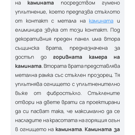
на
камината
посредством гумено
уплътнение, което предпазва стъклото
от контакт с метала на
камината
и
елиминира звука от този контакт. Под
декоративния преден панел има втора
същинска врата, предназначена за
достъп до
горивната камера на
камината
. Втората врата представлява
метална рамка със стъклен прозорец. Тя
уплътнява огнището с уплътненително
въже от фибростъкло. Стъклените
отвори на двете врати са проектирани
да си пасват така, че максимално да се
насладите на красотата на горящия огън
в огнището на
камината
.
Камината за