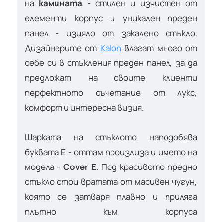
на
камината
- стилен и изчистен от
елементи корпус и уникален преден
панел - изцяло от закалено стъкло.
Дизайнерите от
Kalon
влагат много от
себе си в стъкления преден панел, за да
предложат на своите клиенти
перфектното съчетание от лукс,
комфорт и интересна визия.
Шарката на стъклото наподобява
буквата Е - оттам произлиза и името на
модела -
Cover E
. Под красивото предно
стъкло стои вратата от масивен чугун,
която се затваря плавно и приляга
плътно към корпуса