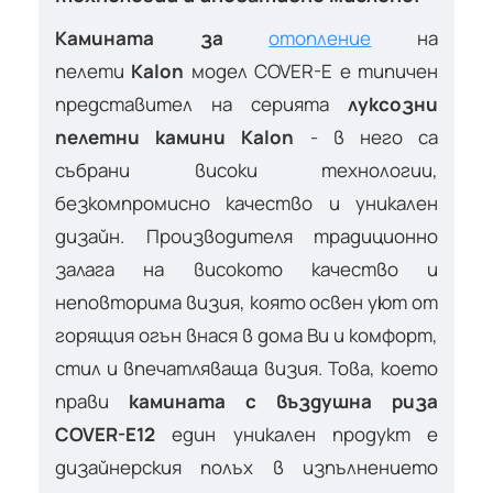
Камината за
отопление
на
пелети
Kalon
модел COVER-E е типичен
представител на серията
луксозни
пелетни камини Kalon
- в него са
събрани високи технологии,
безкомпромисно качество и уникален
дизайн. Производителя традиционно
залага на високото качество и
неповторима визия, която освен уют от
горящия огън внася в дома Ви и комфорт,
стил и впечатляваща визия. Това, което
прави
камината с въздушна риза
COVER-E12
един уникален продукт е
дизайнерския полъх в изпълнението