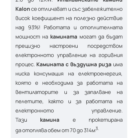
Kalon
се отличават и със забележително
висок коефициент на полезно действие
над 93%! Работата и отоплителната
мощност на
камината
могат да бъдат
прецизно настроени посредством
електронното управление на горивния
процес.
Камината с въздушна риза
има
ниска консумация на електроенергия,
която е необходима за работата на
вентилаторите и за запалване на
пелетите, както и за работата на
електронното управление.
Тази
камина
е прокетирана
3.
да отоплява обем от 70 до 314м