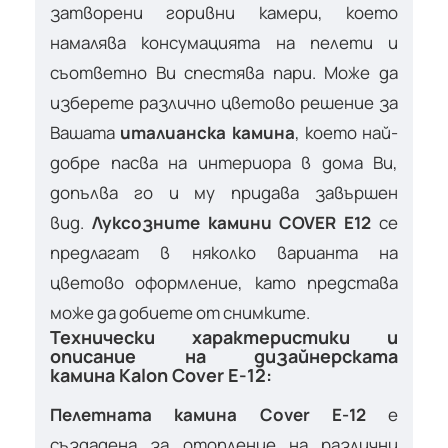
затворени горивни камери, което
намалява консумацията на пелети и
съответно Ви спестява пари. Може да
изберете различно цветово решение за
Вашата
италианска камина
, което най-
добре пасва на интериора в дома Ви,
допълва го и му придава завършен
вид.
Луксозните камини COVER E12
се
предлагат в няколко варианта на
цветово оформление, като представа
може да добиете от снимките.
Технически характеристики и
описание на дизайнерската
камина Kalon Cover E-12:
Пелетната камина Cover E-12
е
създадена за отопление на различни