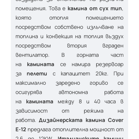
помещения. Това е
камина от сух тип
,
която отопля помещението
посредством собствено излъчване на
топлина и конвекция на топлия въздух
посредством втория вграден
вентилатор. В горната част
на
камината
се намира резервоар
за
пелети
с капацитет 20кг. При
максимално заредено гориво се
осигурява автономна работа
на
камината
между 8 и 40 часа в
зависимост от режима на
работа.
Дизайнерската камина
Cover
E-12
предлага отоплителна мощност от
2.6 до 12KW.
Италианските камини