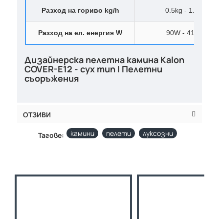
Разход на гориво kg/h
0.5kg - 1.5kg
Разход на ел. енергия W
90W - 410W
Дизайнерска пелетна камина Kalon
COVER-E12 - сух тип | Пелетни
съоръжения
ОТЗИВИ
камини
пелети
луксозни
Тагове: