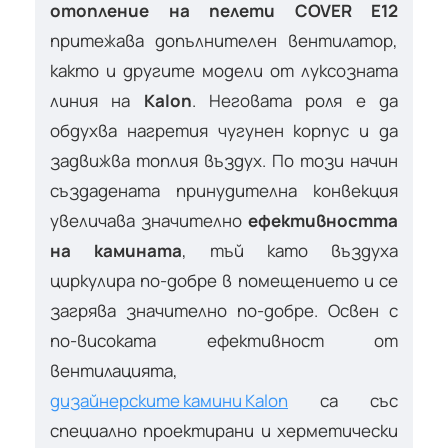
отопление
на пелети
COVER E12
притежава допълнителен вентилатор,
както и другите модели от луксозната
линия на
Kalon
. Неговата роля е да
обдухва нагретия чугунен корпус и да
задвижва топлия въздух. По този начин
създадената принудителна конвекция
увеличава значително
ефективността
на камината
, тъй като въздуха
циркулира по-добре в помещението и се
загрява значително по-добре. Освен с
по-високата ефективност от
вентилацията,
дизайнерските камини Kalon
са със
специално проектирани и херметически