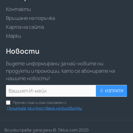
Контакти
Връщане на поръчка
Карта на сайта
Марки
Новости
Бъдете информирани за най-новите ни
продукти и промоции, като се абонирате на
нашите новости!
Вашият
ИЗПРАТИ
И-
мейл
Прочел съм и съм съгласен с
Политика за използване на бисквитки
Всички права запазени ©. Dklux.com 2020