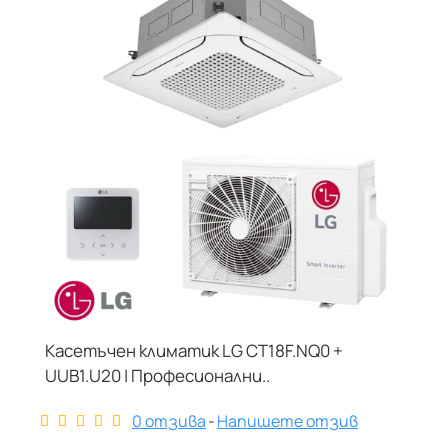
Касетъчен климатик LG CT18F.NQ0 +
НЕ Е В НАЛИЧНОСТ
UUB1.U20 | Професионални..
0 отзива
-
Напишете отзив