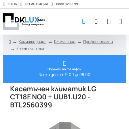
ВХОД
РЕГИСТРАЦИЯ
0888 92 88 99
Климатизация
Климатици
Професионални
h
Касетъчен тип
o
m
e
Поръчай по телефон
всеки ден от 9.00 до 18.00
Касетъчен климатик LG
CT18F.NQ0 + UUB1.U20 -
BTL2560399