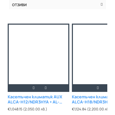
ОТЗИВИ
Касетъчен климатик AUX
Касетъчен климати
ALCA-H12/NDR3HYA + AL-
ALCA-H18/NDR3HYA +
H12/NDR3HB2(U)
H18/NDR3HB2(U)
€1,048.15 (2,050.00 лв.)
€1,124.84 (2,200.00 лв.)