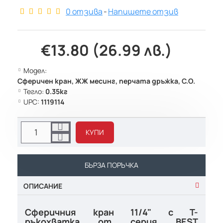
0 отзива
-
Напишете отзив
€13.80 (26.99 лв.)
Модел:
Сферичен кран, ЖЖ месинг, перчата дръжка, С.О.
Тегло:
0.35кг
UPC:
1119114
КУПИ
БЪРЗА ПОРЪЧКА
ОПИСАНИЕ
Сферичния кран 11/4" с Т-
ръкохватка от серия BEST