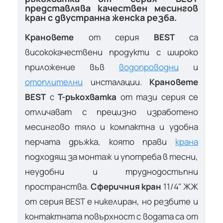
представлява качествен месингов
кран с двустранна женска резба.
Крановете
от серия
BEST
са
висококачествени продукти с широко
приложение във
водопроводни
и
отоплителни
инсталации.
Крановете
BEST
с
T-ръкохватка
от тази серия се
отличават с прецизно изработено
месингово тяло и компактна и удобна
перчата дръжка, която прави
крана
подходящ за монтаж и употреба в тесни,
неудобни и труднодостъпни
пространства.
Сферичния кран
11/4" ЖЖ
от серия BEST е никелиран, но резбите и
контактната повърхност с водата са от