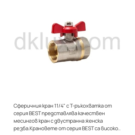
Сферичния кран 11/4" с Т-ръкохватка от
серия BEST представлява качествен
месингов кран с двустранна женска
резба.Крановете от серия BEST са високо..