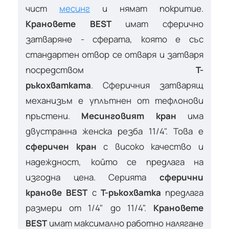
чист
месинг
и нямат покритие.
Крановете
BEST
имат сферично
затваряне - сферата, която е със
стандартен отвор се отваря и затваря
посредством
Т-
ръкохватката
. Сферичния затварящ
механизъм е уплътнен от тефлонови
пръстени.
Месинговият кран
има
двустранна женска резба 11/4". Това е
сферичен кран
с високо качество и
надеждност, който се предлага на
изгодна цена. Серията
сферични
кранове BEST
с
Т-ръкохватка
предлага
размери от 1/4" до 11/4".
Крановете
BEST
имат максимално работно налягане