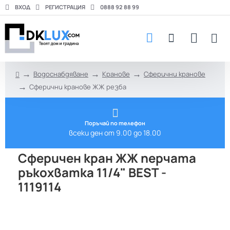
ВХОД
РЕГИСТРАЦИЯ
0888 92 88 99
Водоснабдяване
Кранове
Сферични кранове
h
Сферични кранове ЖЖ резба
o
m
e
Поръчай по телефон
всеки ден от 9.00 до 18.00
Сферичен кран ЖЖ перчата
ръкохватка 11/4" BEST -
1119114