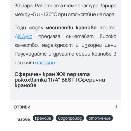
30 бара. Работната температура варира
между -5 и +120°C при отсъствие на пара.
Този модел
месингови кранове
, които
ДК Лукс
предлага съчетават високо
качество, надеждност и изгодни цени
Разгледайте и другите серии кранове в
нашият
магазин
.
Сферичен кран ЖЖ перчата
ръкохватка 11/4" BEST | Сферични
кранове
ОТЗИВИ
кранове
водопровод
отопление
Тагове: