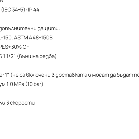
 W
EC 34-5): IP 44
 допълнителни защити.
L-150, ASTM A48-150B
 PES+30% GF
G 1 1/2" (външна резба)
 1" (не са включени в доставката и могат да бъдат 
 1,0 MPa (10 bar)
ли 3 скорости