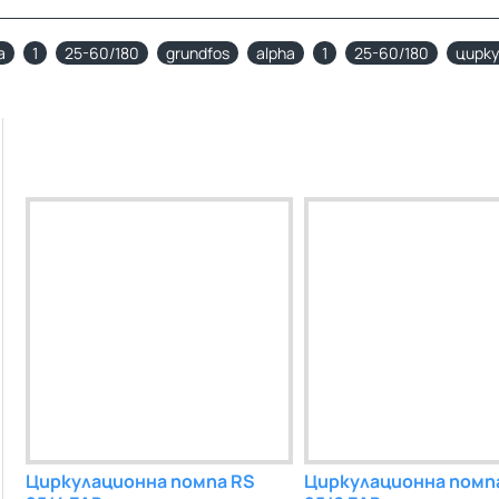
a
1
25-60/180
grundfos
alpha
1
25-60/180
цирк
Wilo
Циркулационна помпа RS
Циркулационна помпа Wilo
Циркулационна помп
Циркулационна 