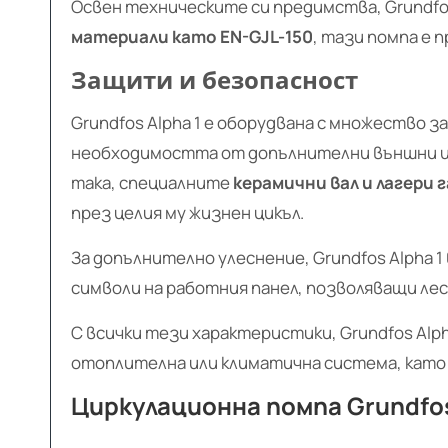
Освен техническите си предимства, Grundfos
материали като EN-GJL-150
, тази помпа е 
Защити и безопасност
Grundfos Alpha 1 е оборудвана с множеств
необходимостта от допълнителни външни ин
така, специалните
керамични вал и лагери
през целия му жизнен цикъл.
За допълнително улеснение, Grundfos Alpha 
символи на работния панел, позволяващи ле
С всички тези характеристики, Grundfos Alp
отоплителна или климатична система, като
Циркулационна помпа Grundfos