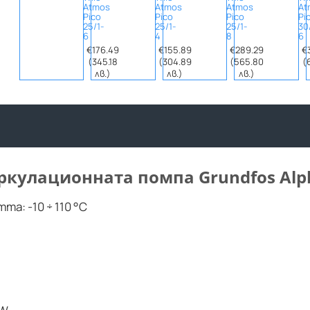
Atmos
Atmos
Atmos
At
Pico
Pico
Pico
Pi
25/1-
25/1-
25/1-
30
6
4
8
6
€176.49
€155.89
€289.29
€
(345.18
(304.89
(565.80
(
лв.)
лв.)
лв.)
кулационната помпа Grundfos Alpha
а: -10 ÷ 110 °C