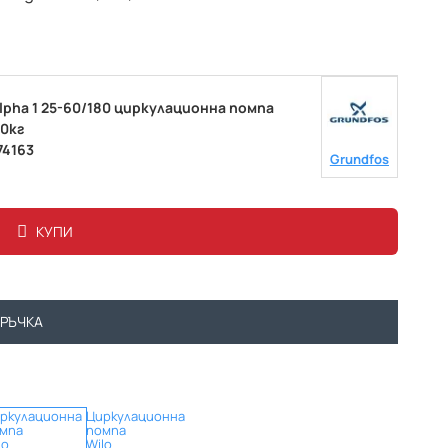
lpha 1 25-60/180 циркулационна помпа
00кг
74163
Grundfos
КУПИ
ОРЪЧКА
ркулационна
Циркулационна
мпа
помпа
lo
Wilo