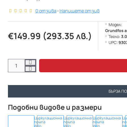
0 отзива
-
Напишете отзив
Модел:
Grundfos a
€149.99 (293.35 лв.)
Тегло:
3.
UPC:
930
БЪРЗА П
Подобни видове и размери
Циркулационна
Циркулационна
Циркулационна
Ци
помпа
помпа
помпа
по
Wilo
Wilo
Wilo
Wi