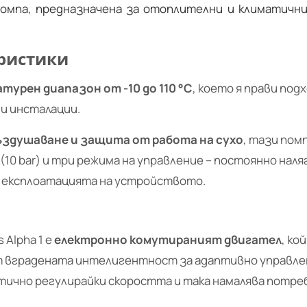
омпа, предназначена за отоплителни и климатични
ристики
турен диапазон от -10 до 110 °C
, което я прави по
и инсталации.
здушаване и защита от работа на сухо
, тази пом
(10 bar) и три режима на управление – постоянно нал
м експлоатацията на устройството.
 Alpha 1 е
електронно комутираният двигател
, к
 от вградената интелигентност за адаптивно управл
чно регулирайки скоростта и така намалява потреб