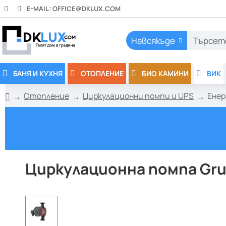
E-MAIL:
OFFICE@DKLUX.COM
Навсякъде
Търсете
тук..
БАНЯ И КУХНЯ
ОТОПЛЕНИЕ
БИО КАМИНИ
ВИК
Отопление
Циркулационни помпи и UPS
Ене
h
o
m
e
Циркулационна помпа Grun