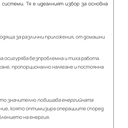
 системи. Тя е идеалният избор за основна
дходяща за различни приложения, от домашни
па осигурява безпроблемна и тиха работа.
ягане, пропорционално налягане и постоянна
ойто значително
повишава енергийната
ение, която оптимизира операциите според
лението на енергия.