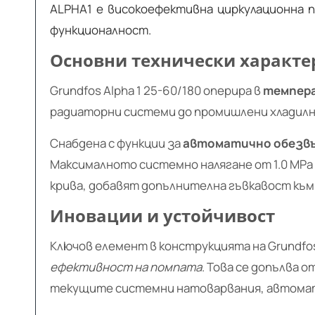
ALPHA1 е високоефективна циркулационна п
функционалност.
Основни технически характе
Grundfos Alpha 1 25-60/180 оперира в
темпера
радиаторни системи до промишлени хладилн
Снабдена с функции за
автоматично обезвъ
Максималното системно налягане от 1.0 MPa 
крива, добавят допълнителна гъвкавост къ
Иновации и устойчивост
Ключов елемент в конструкцията на Grundfos
ефективност на помпата
. Това се допълва
текущите системни натоварвания, автомати