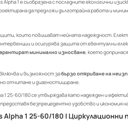
 Alpha 1 е съобразена с последните екологични изиск
проектирана да предложи дълготрайна работа и мини
о защити, които повишават нейната надеждност. Еле
тервенции и осигурява защита от евентуални елек
 гарантират минимално износване
, което допринас
1 включва и възможност за
бързо откриване на неиз
сно отчитане и диагностициране.
ha 1 25-60/180 се утвърждава като надежден и ефекти
 предоставя безпрецедентно удобство и икономия на
 Alpha 1 25-60/180 | Циркулационни 