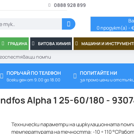
0888 928 899
Ва
0 продукт(а) - €
ГРАДИНА
БИТОВА ХИМИЯ
МАШИНИ И ИНСТРУМЕНТ
ргоспестяващи помпи
ПОРЪЧАЙ ПО ТЕЛЕФОН
ПОПИТАЙТЕ НИ
всеки ден от 9.00 до 18.00
за промо цени и отстъпк
dfos Alpha 1 25-60/180 - 930
Технически параметри на циркулационната помпа 
температурата на течността: -10 ÷ 110 °CРаботен 