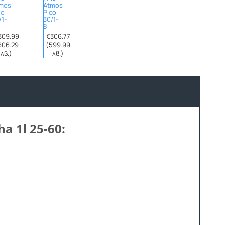
mos
Atmos
co
Pico
/1-
30/1-
8
309.99
€306.77
606.29
(599.99
лв.)
лв.)
 1l 25-60: