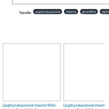
циркулационна
помпа
grundfos
alph
Тагове:
Циркулационна помпа Wilo
Циркулационна помпа 