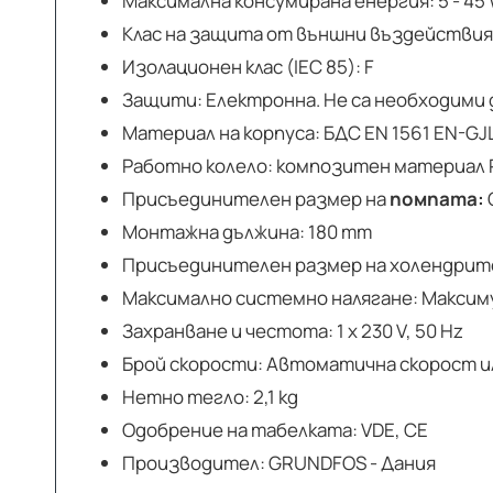
Максимална консумирана енергия: 5 - 45
Клас на защита от външни въздействия (I
Изолационен клас (IEC 85): F
Защити: Електронна. Не са необходими
Материал на корпуса: БДС EN 1561 EN-GJ
Работно колело: композитен материал
Присъединителен размер на
помпата:
Монтажна дължина: 180 mm
Присъединителен размер на холендрите:
Максимално системно налягане: Максимум
Захранване и честота: 1 x 230 V, 50 Hz
Брой скорости: Автоматична скорост и
Нетно тегло: 2,1 kg
Одобрение на табелката: VDE, CE
Производител: GRUNDFOS - Дания