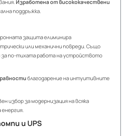
вания.
Изработена от висококачествени
мална поддръжка.
ктронната защита елиминира
трически или механични повреди. Също
я за по-тихата работа на устройството
правности
благодарение на интуитивните
вен избор за модернизация на всяка
 енергия.
помпи и UPS