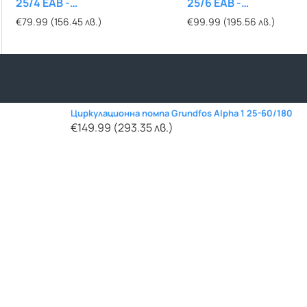
25/4 EAB -
Atmos Pico 25/1-8
25/6 EAB -
Atmos Pico 30/1-
ЕНЕРГОСПЕСТЯВАЩА
ЕНЕРГОСПЕСТЯВАЩА
€79.99 (156.45 лв.)
€289.29 (565.80 лв.)
€99.99 (195.56 лв.)
€309.99 (606.29 лв.
Циркулационна помпа Grundfos Alpha 1 25-60/180
€149.99 (293.35 лв.)