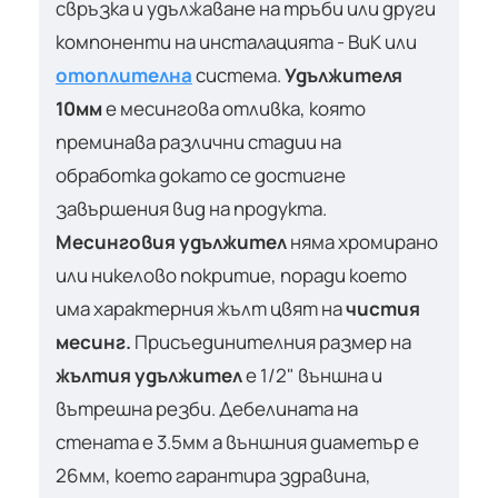
свръзка и удължаване на тръби или други
компоненти на инсталацията - ВиК или
отоплителна
система.
Удължителя
10мм
е месингова отливка, която
преминава различни стадии на
обработка докато се достигне
завършения вид на продукта.
Месинговия удължител
няма хромирано
или никелово покритие, поради което
има характерния жълт цвят на
чистия
месинг.
Присъединителния размер на
жълтия удължител
е 1/2" външна и
вътрешна резби. Дебелината на
стената е 3.5мм а външния диаметър е
26мм, което гарантира здравина,