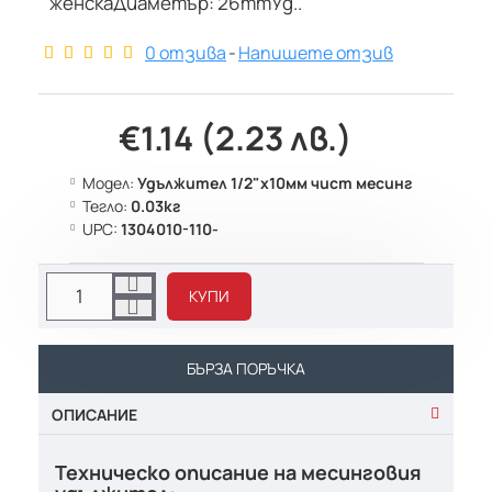
женскаДиаметър: 26mmУд..
0 отзива
-
Напишете отзив
€1.14 (2.23 лв.)
Модел:
Удължител 1/2"х10мм чист месинг
Тегло:
0.03кг
UPC:
1304010-110-
КУПИ
БЪРЗА ПОРЪЧКА
ОПИСАНИЕ
Техническо описание на месинговия