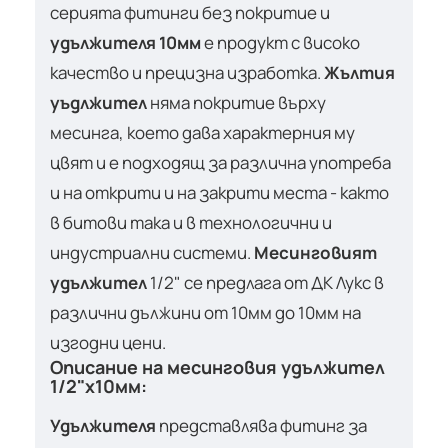
серията фитинги без покритие и
удължителя 10мм
е продукт с високо
качество и прецизна изработка.
Жълтия
уъдлжител
няма покритие върху
месинга, което дава характерния му
цвят и е подходящ за различна употреба
и на открити и на закрити места - както
в битови така и в технологични и
индустриални системи.
Месинговият
удължител
1/2" се предлага от ДК Лукс в
различни дължини от 10мм до 10мм на
изгодни цени.
Описание на месинговия удължител
1/2"х10мм:
Удължителя
представлява фитинг за