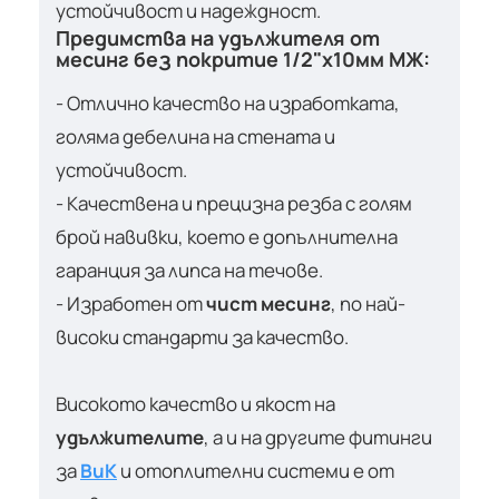
устойчивост и надеждност.
Предимства на
удължителя
от
месинг без покритие
1/2"х10мм МЖ:
- Отлично качество на изработката,
голяма дебелина на стената и
устойчивост.
- Качествена и прецизна резба с голям
брой навивки, което е допълнителна
гаранция за липса на течове.
- Изработен от
чист месинг
, по най-
високи стандарти за качество.
Високото качество и якост на
удължителите
, а и на другите фитинги
за
ВиК
и отоплителни системи е от