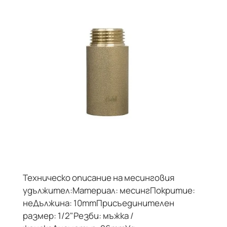
Техническо описание на месинговия
удължител:Материал: месингПокритие:
неДължина: 10mmПрисъединителен
размер: 1/2"Резби: мъжка /