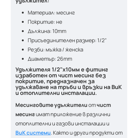
удължител:
Материал: месинг
Покритие: не
Дължина: 10mm
Присъединителен размер: 1/2"
Резби: мъжка / женска
Диаметър: 26mm
Удължителя 1/2"х10мм е фитинг
изработен от чист месинг без
покритие, предназначен за
удължаване на тръби и връзки на ВиК
и отоплителни инсталации.
Месинговите удължители
от
чист
месинг
имат приложение в различни
отоплителни и газови инсталации и
ВиК системи
. Както и други продукти от