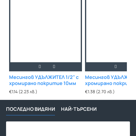
Месингов УДЪЛЖИТЕЛ 1/2" с
Месингов УДЪЛЖИТЕЛ
хромирано покритие 10мм
хромирано покрити
€1.14 (2.23 лв.)
€1.38 (2.70 лв.)
ПОСЛЕДНО ВИДЯНИ
НАЙ-ТЪРСЕНИ
Мес
УДЪ