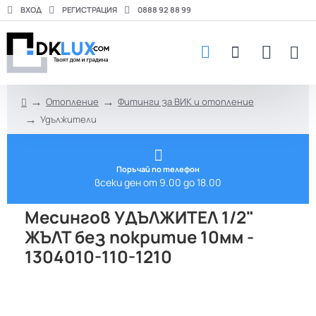
ВХОД
РЕГИСТРАЦИЯ
0888 92 88 99
Отопление
Фитинги за ВИК и отопление
h
Удължители
o
m
e
Поръчай по телефон
всеки ден от 9.00 до 18.00
Месингов УДЪЛЖИТЕЛ 1/2"
ЖЪЛТ без покритие 10мм -
1304010-110-1210