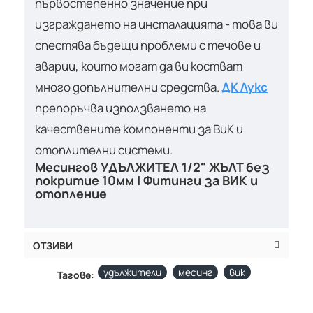
първостепенно значение при
изграждането на инсталацията - това ви
спестява бъдещи проблеми с течове и
аварии, които могат да ви костват
много допълнителни средства.
ДК Лукс
препоръчва използването на
качествените компоненти за ВиК и
отоплителни системи.
Месингов УДЪЛЖИТЕЛ 1/2" ЖЪЛТ без
покритие 10мм | Фитинги за ВИК и
отопление
ОТЗИВИ
удължители
месинг
вик
Тагове: