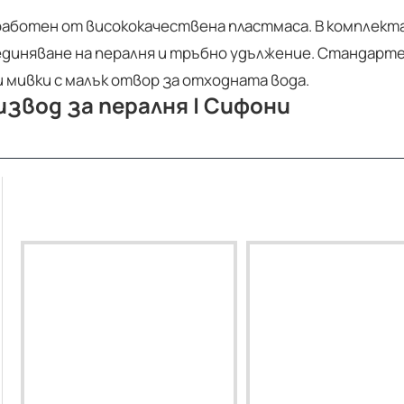
аботен от висококачествена пластмаса. В комплекта 
иняване на пералня и тръбно удължение. Стандартен 
и мивки с малък отвор за отходната вода.
извод за пералня | Сифони