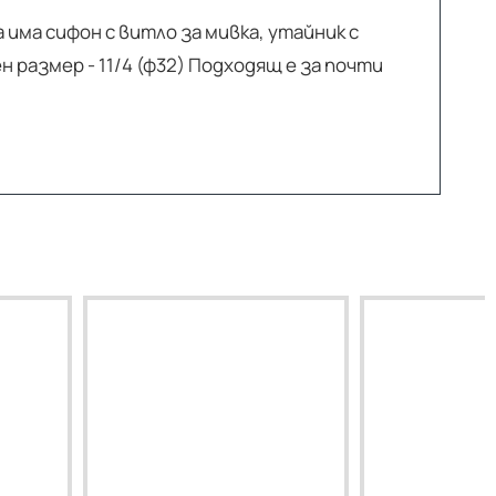
има сифон с витло за мивка, утайник с
размер - 11/4 (ф32) Подходящ е за почти