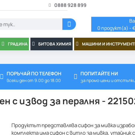
0888 928 899
Ва
0 продукт(а) - €
ГРАДИНА
БИТОВА ХИМИЯ
МАШИНИ И ИНСТРУМЕНТ
ПОРЪЧАЙ ПО ТЕЛЕФОН
ПОПИТАЙТЕ НИ
всеки ден от 9.00 до 18.00
за промо цени и отстъпк
ен с извод за пералня - 22150
Продуктът представлява сифон за мивка израбо
комплекта има сифон с витло за мивка, утайник 