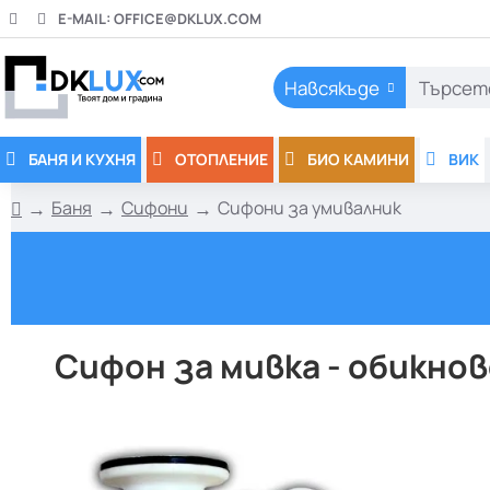
E-MAIL:
OFFICE@DKLUX.COM
Навсякъде
Търсете
тук..
БАНЯ И КУХНЯ
ОТОПЛЕНИЕ
БИО КАМИНИ
ВИК
Баня
Сифони
Сифони за умивалник
h
o
m
e
Сифон за мивка - обикнов