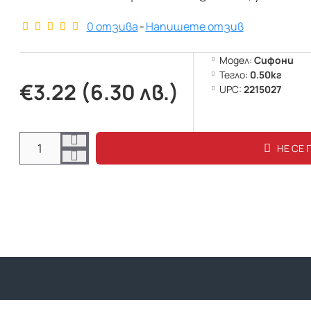
0 отзива
-
Напишете отзив
Модел:
Сифони
Тегло:
0.50кг
€3.22 (6.30 лв.)
UPC:
2215027
НЕ СЕ 
 ->